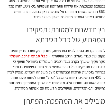
כי השקעה בארון איכותי מגדילה את אורך חיי עמדת הטעינה ב-45%
בממוצע ומצמצמת את עלויות התחזוקה השנתיות בכ-30%. יתרה מכך,
85% מהמשתמשים מדווחים על שביעות רצון גבוהה יותר מחוויית
הטעינה כאשר העמדה משולבת בארון מעוצב היטב.
בין חדשנות למסורת: תפקידו
המפתיע של כבל הסבתא
למרות הקדמה הטכנולוגית המרשימה, פתרון ותיק ומוכר עדיין תופס
מקום של כבוד בעולם הרכב החשמלי –
כבל סבתא לרכב חשמלי
.
סקר מקיף שנערך בקרב בעלי רכבים חשמליים בישראל חושף כי
ברובם הם מחזיקים כבל כזה כאמצעי גיבוי חיוני. השימוש בו נפוץ
במיוחד בנסיעות ארוכות ובביקורים אצל משפחה וחברים. מעניין לציין
כי 40% מהמשיבים דיווחו כי הכבל "הציל" אותם לפחות פעם אחת
בשנה האחרונה. נתונים אלה מדגישים את הצורך המתמשך בפתרונות
גמישים ורב-תכליתיים, המשלבים חדשנות עם אמינות מסורתית.
מובילים את המהפכה: הפתרון