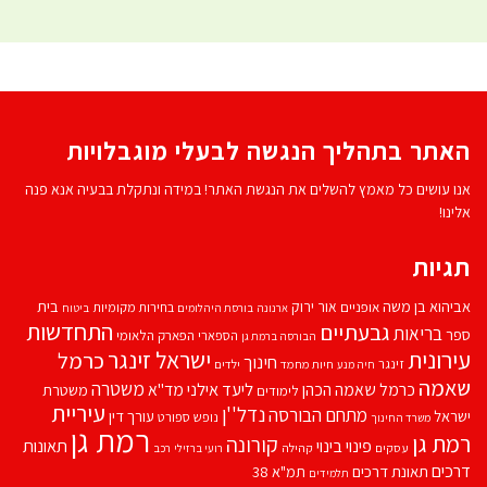
האתר בתהליך הנגשה לבעלי מוגבלויות
אנו עושים כל מאמץ להשלים את הנגשת האתר! במידה ונתקלת בבעיה אנא פנה
אלינו!
תגיות
אביהוא בן משה
בית
אור ירוק
אופניים
בחירות מקומיות
ארנונה
בורסת היהלומים
ביטוח
התחדשות
גבעתיים
בריאות
ספר
הספארי
הפארק הלאומי
הבורסה ברמת גן
עירונית
ישראל זינגר
כרמל
חינוך
זינגר
חיות מחמד
ילדים
חיה מנע
שאמה
משטרה
ליעד אילני
כרמל שאמה הכהן
מד''א
משטרת
לימודים
עיריית
נדל''ן
מתחם הבורסה
ישראל
עורך דין
נופש
ספורט
משרד החינוך
רמת גן
רמת גן
קורונה
פינוי בינוי
תאונות
עסקים
קהילה
רועי ברזילי
רכב
דרכים
תאונת דרכים
תמ"א 38
תלמידים