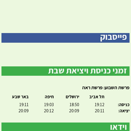
פרשת השבוע: פרשת ראה
תל אביב
ירושלים
חיפה
באר שבע
כניסה:
19:12
18:50
19:03
19:11
יציאה:
20:11
20:09
20:12
20:09