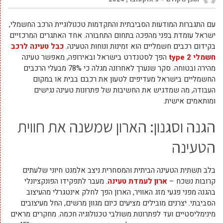
עם התגברות המודעות הסביבתית והתקדמות טכנולוגיית הרכב החשמלי,
ישראל עומדת בפני מהפכה בתחום התחבורה. אחד האתגרים המרכזיים
בקידום רכבים חשמליים הוא זמינות ונוחות הטעינה.
כבל טעינה לרכב
חשמלי
type 2
הפך לסטנדרט בישראל ובאירופה, מאפשר טעינה
מהירה ובטוחה. סקר שנערך לאחרונה מגלה כי 78% מבעלי הרכבים
החשמליים בישראל מעדיפים לטעון את רכבם בבית או במקום
העבודה, מה שמדגיש את החשיבות של פתרונות טעינה נגישים
ומותאמים אישית.
הגנה וסגנון: הארון שמשנה את חווית
הטעינה
בלב תשתית הטעינה הביתית והמסחרית ניצב אלמנט חיוני שלעתים
קרובות נשכח –
ארון לעמדת טעינה
. מעבר לתפקידו הפונקציונלי
בהגנה מפני פגעי מזג האוויר, הארון הפך לחלק אינטגרלי מהעיצוב
הסביבתי. יצרנים מובילים מציעים כיום מגוון מרשים, החל מעיצובים
מינימליסטיים ועד לפתרונות משולבי טכנולוגיה חכמה. מחקרים מראים