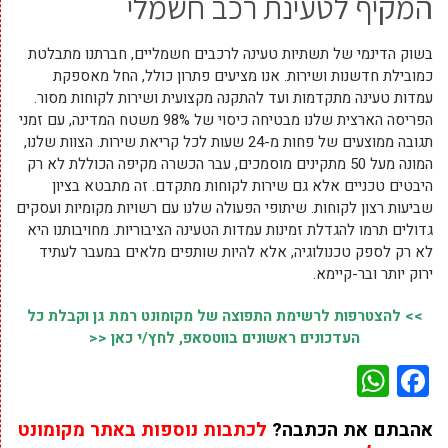
המקיף לטעינת רכב חשמלי
בשוק הדינמי של תשתיות טעינה לרכבים חשמליים, חברתנו מתבלטת
כמובילת חדשנות ושירות. אנו מציעים פתרון כולל, החל מאספקת
עמדות טעינה מתקדמות ועד להתקנה מקצועית ושירות לקוחות מסור.
הפריסה הארצית שלנו מבטיחה כיסוי של 98% משטח המדינה, עם זמני
תגובה ממוצעים של פחות מ-24 שעות לכל קריאת שירות. הצוות שלנו,
המונה מעל 50 מתקינים מוסמכים, עבר הכשרה מקיפה הכוללת לא רק
היבטים טכניים אלא גם שירות לקוחות מתקדם. זה מתבטא בציון
שביעות רצון לקוחות. שיתופי הפעולה שלנו עם רשויות מקומיות ועסקים
גדולים תרמו להגדלת זמינות עמדות הטעינה הציבוריות. מחויבותנו היא
לא רק לספק טכנולוגיה, אלא להיות שותפים מלאים במעבר לעתיד
ירוק יותר ובר-קיימא.
>> להצטרפות לרשימת התפוצה של מקומונט רמת גן וקבלת כל
העדכונים ראשונים בווטסאפ, לחץ/י כאן <<
WhatsApp
Facebook
אהבתם את הכתבה?
לכתבות נוספות באתר מקומונט