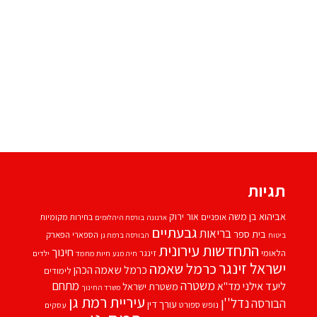
תגיות
אביהוא בן משה
אור ירוק
אופניים
בחירות מקומיות
ארנונה
בורסת היהלומים
גבעתיים
בריאות
בית ספר
הספארי
הפארק
ביטוח
הבורסה ברמת גן
התחדשות עירונית
חינוך
הלאומי
זינגר
חיות מחמד
ילדים
חיה מנע
ישראל זינגר
כרמל שאמה
כרמל שאמה הכהן
לימודים
משטרה
ליעד אילני
מתחם
מד''א
משטרת ישראל
משרד החינוך
עיריית רמת גן
נדל''ן
הבורסה
עורך דין
נופש
ספורט
עסקים