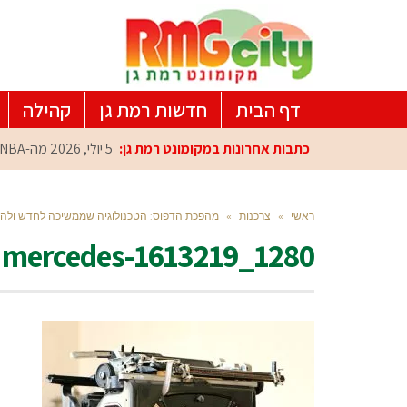
דף הבית
חדשות רמת גן
קהילה
כתבות אחרונות במקומונט רמת גן:
5 יולי, 2026
מה-NBA למרכז הפיתוח ברמת גן: עומרי כספי במפגש הוקרה מיוחד
ראשי
»
צרכנות
»
מהפכת הדפוס: הטכנולוגיה שממשיכה לחדש ולה
mercedes-1613219_1280