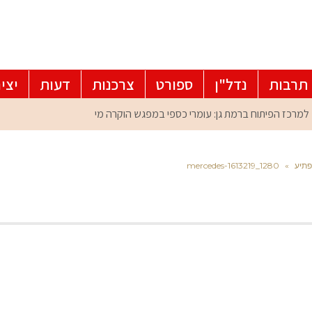
תרבות
נדל"ן
ספורט
צרכנות
דעות
יצי
פתיע
»
mercedes-1613219_1280