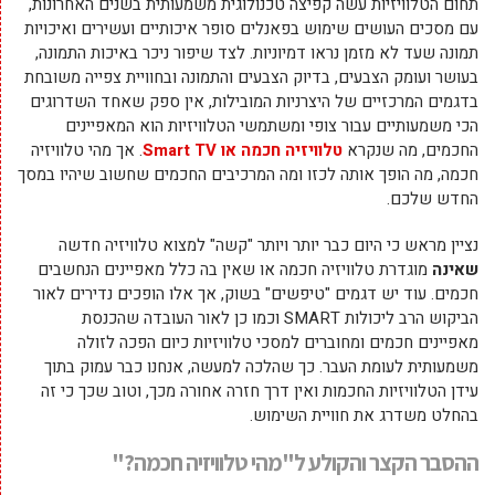
תחום הטלוויזיות עשה קפיצה טכנולוגית משמעותית בשנים האחרונות,
עם מסכים העושים שימוש בפאנלים סופר איכותיים ועשירים ואיכויות
תמונה שעד לא מזמן נראו דמיוניות. לצד שיפור ניכר באיכות התמונה,
בעושר ועומק הצבעים, בדיוק הצבעים והתמונה ובחוויית צפייה משובחת
בדגמים המרכזיים של היצרניות המובילות, אין ספק שאחד השדרוגים
הכי משמעותיים עבור צופי ומשתמשי הטלוויזיות הוא המאפיינים
החכמים, מה שנקרא
טלוויזיה חכמה או Smart TV
. אך מהי טלוויזיה
חכמה, מה הופך אותה לכזו ומה המרכיבים החכמים שחשוב שיהיו במסך
החדש שלכם.
נציין מראש כי היום כבר יותר ויותר "קשה" למצוא טלוויזיה חדשה
שאינה
מוגדרת טלוויזיה חכמה או שאין בה כלל מאפיינים הנחשבים
חכמים. עוד יש דגמים "טיפשים" בשוק, אך אלו הופכים נדירים לאור
הביקוש הרב ליכולות SMART וכמו כן לאור העובדה שהכנסת
מאפיינים חכמים ומחוברים למסכי טלוויזיות כיום הפכה לזולה
משמעותית לעומת העבר. כך שהלכה למעשה, אנחנו כבר עמוק בתוך
עידן הטלוויזיות החכמות ואין דרך חזרה אחורה מכך, וטוב שכך כי זה
בהחלט משדרג את חוויית השימוש.
ההסבר הקצר והקולע ל"מהי טלוויזיה חכמה?"