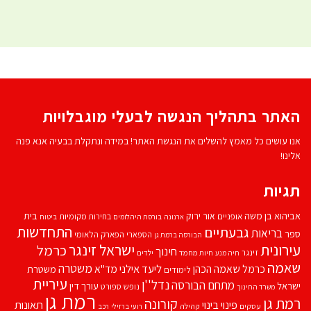
האתר בתהליך הנגשה לבעלי מוגבלויות
אנו עושים כל מאמץ להשלים את הנגשת האתר! במידה ונתקלת בבעיה אנא פנה
אלינו!
תגיות
אביהוא בן משה
בית
אור ירוק
אופניים
בחירות מקומיות
ארנונה
בורסת היהלומים
ביטוח
התחדשות
גבעתיים
בריאות
ספר
הספארי
הפארק הלאומי
הבורסה ברמת גן
עירונית
ישראל זינגר
כרמל
חינוך
זינגר
חיות מחמד
ילדים
חיה מנע
שאמה
משטרה
ליעד אילני
כרמל שאמה הכהן
מד''א
משטרת
לימודים
עיריית
נדל''ן
מתחם הבורסה
ישראל
עורך דין
נופש
ספורט
משרד החינוך
רמת גן
רמת גן
קורונה
פינוי בינוי
תאונות
עסקים
קהילה
רועי ברזילי
רכב