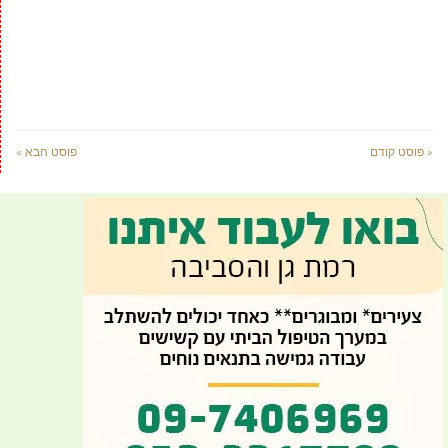
« פוסט קודם
פוסט הבא »