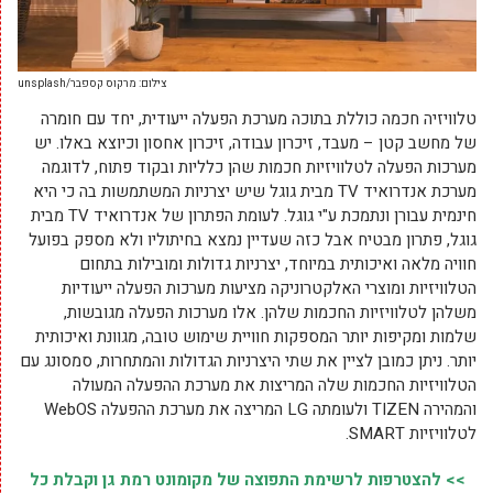
צילום: מרקוס קספבר/unsplash
טלוויזיה חכמה כוללת בתוכה מערכת הפעלה ייעודית, יחד עם חומרה
של מחשב קטן – מעבד, זיכרון עבודה, זיכרון אחסון וכיוצא באלו. יש
מערכות הפעלה לטלוויזיות חכמות שהן כלליות ובקוד פתוח, לדוגמה
מערכת אנדרואיד TV מבית גוגל שיש יצרניות המשתמשות בה כי היא
חינמית עבורן ונתמכת ע"י גוגל. לעומת הפתרון של אנדרואיד TV מבית
גוגל, פתרון מבטיח אבל כזה שעדיין נמצא בחיתוליו ולא מספק בפועל
חוויה מלאה ואיכותית במיוחד, יצרניות גדולות ומובילות בתחום
הטלוויזיות ומוצרי האלקטרוניקה מציעות מערכות הפעלה ייעודיות
משלהן לטלוויזיות החכמות שלהן. אלו מערכות הפעלה מגובשות,
שלמות ומקיפות יותר המספקות חוויית שימוש טובה, מגוונת ואיכותית
יותר. ניתן כמובן לציין את שתי היצרניות הגדולות והמתחרות, סמסונג עם
הטלוויזיות החכמות שלה המריצות את מערכת ההפעלה המעולה
והמהירה TIZEN ולעומתה LG המריצה את מערכת ההפעלה WebOS
לטלוויזיות SMART.
>> להצטרפות לרשימת התפוצה של מקומונט רמת גן וקבלת כל