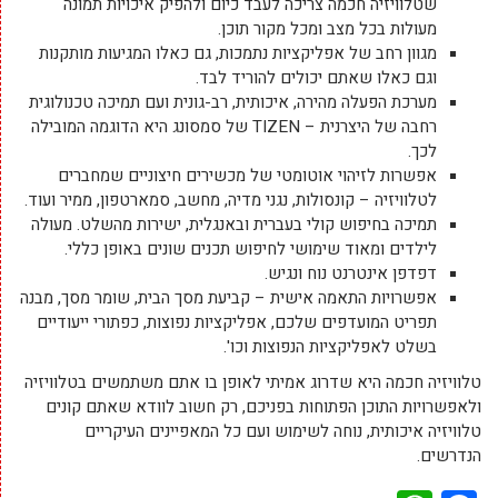
שטלוויזיה חכמה צריכה לעבד כיום ולהפיק איכויות תמונה
מעולות בכל מצב ומכל מקור תוכן.
מגוון רחב של אפליקציות נתמכות, גם כאלו המגיעות מותקנות
וגם כאלו שאתם יכולים להוריד לבד.
מערכת הפעלה מהירה, איכותית, רב-גונית ועם תמיכה טכנולוגית
רחבה של היצרנית – TIZEN של סמסונג היא הדוגמה המובילה
לכך.
אפשרות לזיהוי אוטומטי של מכשירים חיצוניים שמחברים
לטלוויזיה – קונסולות, נגני מדיה, מחשב, סמארטפון, ממיר ועוד.
תמיכה בחיפוש קולי בעברית ובאנגלית, ישירות מהשלט. מעולה
לילדים ומאוד שימושי לחיפוש תכנים שונים באופן כללי.
דפדפן אינטרנט נוח ונגיש.
אפשרויות התאמה אישית – קביעת מסך הבית, שומר מסך, מבנה
תפריט המועדפים שלכם, אפליקציות נפוצות, כפתורי ייעודיים
בשלט לאפליקציות הנפוצות וכו'.
טלוויזיה חכמה היא שדרוג אמיתי לאופן בו אתם משתמשים בטלוויזיה
ולאפשרויות התוכן הפתוחות בפניכם, רק חשוב לוודא שאתם קונים
טלוויזיה איכותית, נוחה לשימוש ועם כל המאפיינים העיקריים
הנדרשים.