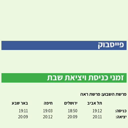
פרשת השבוע: פרשת ראה
תל אביב
ירושלים
חיפה
באר שבע
כניסה:
19:12
18:50
19:03
19:11
יציאה:
20:11
20:09
20:12
20:09