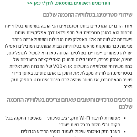
העדכונים ראשונים בווטסאפ, לחץ/י כאן <<
שידורי סטרימינג בטלוויזיה החכמה שלכם
אחד הדברים המרכזיים ביותר ושנמצאים הכי הרבה בשימוש בטלוויזיות
חכמות הוא כמובן סטרימינג של תכני וידאו דרך אפליקציות שונות
וייעודיות לטלוויזיות אלו. האפליקציות הגדולות והפופולאריות ביותר
מגיעות כבר מותקנות מראש בטלוויזיות מבית המותגים המובילים ואפילו
יש להן כפתורים ייעודיים בשלטים. הכוונה כאן היא למשל לנטפליקס,
יוטיוב, אמזון פריים, דיסני פלוס וכמו כן האפליקציות הייעודיות של
כמה משירותי הטלוויזיה בתשלום או ה-VOD של החברות הישראליות.
בסטרימינג הטלוויזיה מקבלת את התוכן בו אתם צופים, באופן מיידי
וישיר מהאינטרנט, אז חשוב שיהיה לכם חיבור אינטרנט מספיק חזק
ויציב.
מרכיבים מרכזיים וחשובים שאתם צריכים בטלוויזיה החכמה
שלכם
אפשרות לחיבור Wi-Fi חזק, יציב ואיכותי – מאפשר התקנה בכל
מקום ובלי תלות בכבל רשת ייעודי.
מעבד חזק ואיכותי שיכול לעמוד בנפחי המידע הגדולים