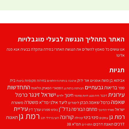
האתר בתהליך הנגשה לבעלי מוגבלויות
אנו עושים כל מאמץ להשלים את הנגשת האתר! במידה ונתקלת בבעיה אנא פנה
אלינו!
תגיות
אביהוא בן משה
בית
אור ירוק
אופניים
בחירות מקומיות
ארנונה
בורסת היהלומים
ביטוח
התחדשות
גבעתיים
בריאות
ספר
הספארי
הפארק הלאומי
הבורסה ברמת גן
עירונית
ישראל זינגר
כרמל
חינוך
זינגר
חיות מחמד
ילדים
חיה מנע
שאמה
משטרה
ליעד אילני
כרמל שאמה הכהן
מד''א
משטרת
לימודים
עיריית
נדל''ן
מתחם הבורסה
ישראל
עורך דין
נופש
ספורט
משרד החינוך
רמת גן
רמת גן
קורונה
פינוי בינוי
תאונות
עסקים
קהילה
רועי ברזילי
רכב
דרכים
תאונת דרכים
תמ"א 38
תלמידים