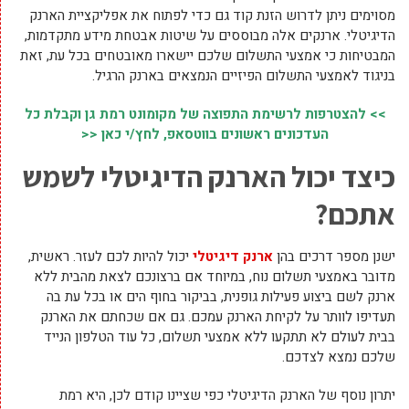
מסוימים ניתן לדרוש הזנת קוד גם כדי לפתוח את אפליקציית הארנק
הדיגיטלי. ארנקים אלה מבוססים על שיטות אבטחת מידע מתקדמות,
המבטיחות כי אמצעי התשלום שלכם יישארו מאובטחים בכל עת, זאת
בניגוד לאמצעי התשלום הפיזיים הנמצאים בארנק הרגיל.
>> להצטרפות לרשימת התפוצה של מקומונט רמת גן וקבלת כל
העדכונים ראשונים בווטסאפ, לחץ/י כאן <<
כיצד יכול הארנק הדיגיטלי לשמש
אתכם?
ישנן מספר דרכים בהן
ארנק דיגיטלי
יכול להיות לכם לעזר. ראשית,
מדובר באמצעי תשלום נוח, במיוחד אם ברצונכם לצאת מהבית ללא
ארנק לשם ביצוע פעילות גופנית, בביקור בחוף הים או בכל עת בה
תעדיפו לוותר על לקיחת הארנק עמכם. גם אם שכחתם את הארנק
בבית לעולם לא תתקעו ללא אמצעי תשלום, כל עוד הטלפון הנייד
שלכם נמצא לצדכם.
יתרון נוסף של הארנק הדיגיטלי כפי שציינו קודם לכן, היא רמת