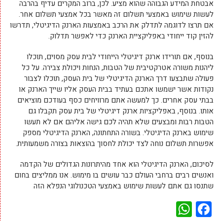
אבטחת המידע הגבוהה שהוא מציע. לכן, ברוב המקרים עדיף בהרבה
לעשות שימוש באמצעי תשלום זה מאשר בכל אמצעי תשלום אחר.
אם תרצו לדוגמה לתדלק את הרכב באמצעות הארנק הדיגיטלי, תדרשו
להזין קוד ייחודי באפליקציית הארנק כדי לאפשר תדלוק.
בנוסף, אם תורידו ארנק דיגיטלי הייחודי לבית עסק מסוים, תוכלו
ליהנות משורה אטרקטיבית של הטבות, הנחות ויכולת צבירה. על כל
פעולה שתבצעו דרך הארנק הדיגיטלי של בית העסק, תוכלו לצבור
נקודות אשר ישמשו אתכם בעתיד בבית העסק אליו שייך הארנק או
בבתי עסק אחרים. כך למעשה אתם מרוויחים כסף בעודכם מוציאים
אותו. בנוסף, באפליקציות ארנק דיגיטלי של בית עסק תקבלו גם
הטבות רבות ומבצעים שלא תהיה לכם גישה אליהם אם לא תעשו
שימוש בארנק הדיגיטלי. בשורה התחתונה, הארנק הדיגיטלי מספק
אפשרות תשלום נוחה לצד יכולת לחסוך בהוצאות בצורה משמעותית.
לסיכום, הארנק הדיגיטלי הוא אחד מהיתרונות הגדולים של הקדמה
ואנשים רבים ברחבי העולם כבר עושים בו מימוש. אנו ממליצים בחום
שתנסו גם אתם לעשות שימוש באמצעי הטכנולוגי הנפלא הזה
WhatsApp
Facebook