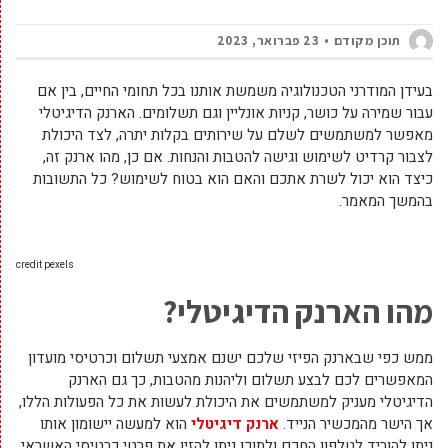
תוכן מקודם
23 פברואר, 2023
בעידן המודרני הטכנולוגיה משמשת אותנו בכל תחומי החיים, בין אם
עבור שמירה על כושר, קניות אונליין וגם תשלומים. הארנק הדיגיטלי
מאפשר למשתמשים לשלם על שירותים בקלות יתרה, לצד היכולת
לצבור קרדיט לשימוש וגישה להטבות והנחות. אם כן, מהו ארנק זה,
כיצד הוא יכול לשרת אתכם והאם הוא בטוח לשימוש? כל התשובות
בהמשך המאמר.
credit pexels
מהו הארנק הדיגיטלי?
ממש כפי שבארנק הפיזי שלכם ישנם אמצעי תשלום וכרטיסי מועדון
המאפשרים לכם לבצע תשלום וליהנות מהטבות, כך גם הארנק
הדיגיטלי מעניק למשתמשים את היכולת לעשות את כל הפעולות הללו,
אך הישר מהמכשיר הנייד.
ארנק דיגיטלי
הוא למעשה יישומון אותו
ניתן להוריד לטלפון החכם ולתוכו ניתן להזין את פרטי כרטיסי האשראי.