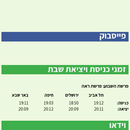
פרשת השבוע: פרשת ראה
תל אביב
ירושלים
חיפה
באר שבע
כניסה:
19:12
18:50
19:03
19:11
יציאה:
20:11
20:09
20:12
20:09