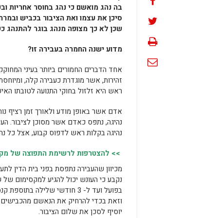
בה נהג מואשם כי נהג בחוסר אחריות וב
סיכן את עצמו ואת הציבור בכביש ובמרח
שכן לא כך מצופה מנהג בוגר להתנהג כ
מדוע ישנה החמרה בעבירה זו?
אחד הדברים החמורים ביותר בעיני המחוקק ה
זהירות, אשר מוגדרת כעבירה קלה, ומיוחסת
ראש היא זלזול בחוקי התנועה לטובתו האישי
אדם אשר באופן מודע ולאורך זמן רציף נו
נהיגה, נתפס כאדם אשר מסוכן לציבור. ה
נהיגה בקלות ראש לדפוס קבוע, אצל כל נהג
>> להצטרפות לרשימת התפוצה של מקומו
מכיוון שהעבירה נתפסת בפני בית הדין לתע
נקבע כי העונש יכול להגיע למקסימום של 
בפועל ועד ל- 3 חודשי שלילה בתוספ
וזאת בכדי להרחיק את הנאשם מהכבישים 
יוסיף לסכן את שלום הציבור.