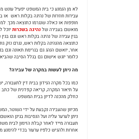
לא מן הנמנע כי בית המשפט יפעיל עונש 
עבירות חוזרות של נהיגה בקלות ראש או ב
חופפות או כאלה שנגרמו כתוצאה מכך. למ
מואשם בעבירה של
נהיגה בשכרות
יוכל ל
בגין עבירה של נהיגה בקלות ראש וגם בגין 
כתוצאה מהנהיגה בקלות ראש, נגרם נזק גופ
אחר, יואשם הנהג גם בגרימת תאונה וגם בנ
כלומר יוגש אישום גם בגלל הסיבה שהביאה
מה ניתן לעשות במקרה של עבירה?
כמו בכל מקרה הנידון בבית דין לתעבורה, 
על תיאור המקרה, קריאה קפדנית של כתב ה
כחלק מהכנה לדיון בבית המשפט.
מכיוון שהעבירה נקבעת על ידי השוטר, המ
ניתן לערער עליה ועל הנסיבות בגינן הואשם
תעבורה מייד לאחר קבלת הזימון לבית משפ
אחרות ולהגיש כלפיו ערעור בכדי להימנע 