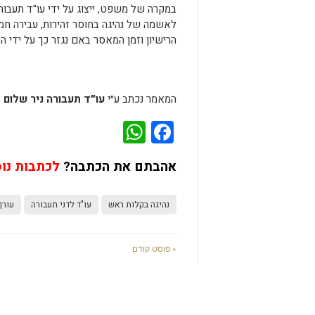
במקרה של משפט, ייצוג על ידי עו"ד תעבו
לאשמה של נהיגה בחוסר זהירות, עבירה ח
הרישיון וזמן המאסר באם נגזר כך על ידי ה
המאמר נכתב ע״י
עו״ד תעבורה ניר שלום 077-9976882
WhatsApp
Facebook
אהבתם את הכתבה?
לכתבות נו
נהיגה בקלות ראש
עו"ד לדני תעבורה
עורך
« פוסט קודם