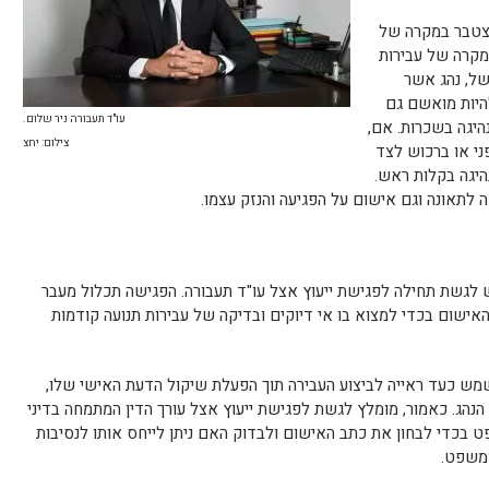
מצטבר במקרה של
מקרה של עבירות
של, נהג אשר
היות מואשם גם
עו"ד תעבורה ניר שלום.
נהיגה בשכרות. אם,
צילום: יחצ
ני או ברכוש לצד
היגה בקלות ראש.
 לתאונה וגם אישום על הפגיעה והנזק עצמו.
יש לגשת תחילה לפגישת ייעוץ אצל עו"ד תעבורה. הפגישה תכלול מעבר
אישום בכדי למצוא בו אי דיוקים ובדיקה של עבירות תנועה קודמות
שמש כעד ראייה לביצוע העבירה תוך הפעלת שיקול הדעת האישי שלו,
 הנהג. כאמור, מומלץ לגשת לפגישת ייעוץ אצל עורך הדין המתמחה בדיני
ט בכדי לבחון את כתב האישום ולבדוק האם ניתן לייחס אותו לנסיבות
ממשפט.