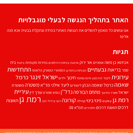
האתר בתהליך הנגשה לבעלי מוגבלויות
אנו עושים כל מאמץ להשלים את הנגשת האתר! במידה ונתקלת בבעיה אנא פנה
אלינו!
תגיות
אביהוא בן משה
בית
אור ירוק
אופניים
בחירות מקומיות
ארנונה
בורסת היהלומים
ביטוח
התחדשות
גבעתיים
בריאות
ספר
הספארי
הפארק הלאומי
הבורסה ברמת גן
עירונית
ישראל זינגר
כרמל
חינוך
זינגר
חיות מחמד
ילדים
חיה מנע
שאמה
משטרה
ליעד אילני
כרמל שאמה הכהן
מד''א
משטרת
לימודים
עיריית
נדל''ן
מתחם הבורסה
ישראל
עורך דין
נופש
ספורט
משרד החינוך
רמת גן
רמת גן
קורונה
פינוי בינוי
תאונות
עסקים
קהילה
רועי ברזילי
רכב
דרכים
תאונת דרכים
תמ"א 38
תלמידים