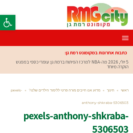
פתח סרגל
תפריט
כתבות אחרונות במקומונט רמת גן:
5 יולי, 2026
מה-NBA למרכז הפיתוח ברמת גן: עומרי כספי במפגש
הוקרה מיוחד
ראשי
»
חינוך
»
מדוע אנו חייבים מורה פרטי ללימוד הילדים שלנו?
»
pexels-
anthony-shkraba-5306503
pexels-anthony-shkraba-
5306503