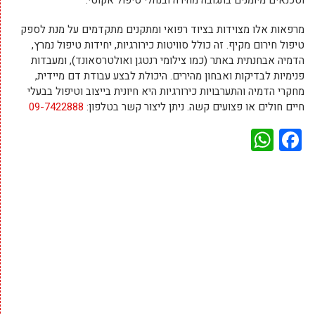
וטכנאים מיומנים בתגובה מהירה ובנהלי טיפול אקוטי.
מרפאות אלו מצוידות בציוד רפואי ומתקנים מתקדמים על מנת לספק
טיפול חירום מקיף. זה כולל סוויטות כירורגיות, יחידות טיפול נמרץ,
הדמיה אבחנתית באתר (כמו צילומי רנטגן ואולטרסאונד), ומעבדות
פנימיות לבדיקות ואבחון מהירים. היכולת לבצע עבודת דם מיידית,
מחקרי הדמיה והתערבויות כירורגיות היא חיונית בייצוב וטיפול בבעלי
חיים חולים או פצועים קשה. ניתן ליצור קשר בטלפון:
09-7422888
WhatsApp
Facebook