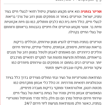
וטרינר בנתניה
הוא איש מקצוע המעניק טיפול רפואי לבעלי חיים בעיר
נתניה, ישראל. וטרינרים באזור זה מספקים מגוון רחב של צרכי בריאות
לבעלי חיים, כולל חיות בית כמו כלבים וחתולים, כמו גם חיות אקזוטיות
וחיות בר. אנשי מקצוע וטרינרים אלו חיוניים בהבטחת בריאותם ורווחתם
של בעלי החיים בקהילה.
וטרינרים בנתניה מצוידים להציע מגוון שירותים, הכוללים בדיקות
בריאות שגרתיות, חיסונים, אבחונים, טיפולי שיניים, שירותי חירום
והליכים כירורגיים. הם מאומנים לאבחן ולטפל במגוון רחב של מצבים
בריאותיים, ממחלות ופציעות נפוצות ועד למקרים רפואיים מורכבים
יותר. וטרינרים רבים בתחום זה מספקים גם שירותים מיוחדים כמו
עיקור וסירוס, מיקרו-שבבים וייעוץ תזונתי.
המרפאות הווטרינריות של העיר ובתי החולים מצוידים בדרך כלל בציוד
וטכנולוגיות רפואיות מודרניות. זה כולל כלי אבחון מתקדמים כמו
מכונות רנטגן, אולטרסאונד ומתקני בדיקות מעבדה פנימיים,
המאפשרים אבחון מדויק ומהיר של בעיות בריאות של בעלי חיים.
שירותי חירום וטיפול נמרץ הם גם חלק בלתי נפרד מהטיפול הווטרינרי
בנתניה, כאשר חלק מהמרפאות מציעות ליווי חירום 24/7.