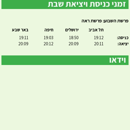
פרשת השבוע: פרשת ראה
תל אביב
ירושלים
חיפה
באר שבע
כניסה:
19:12
18:50
19:03
19:11
יציאה:
20:11
20:09
20:12
20:09