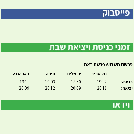
פרשת השבוע: פרשת ראה
תל אביב
ירושלים
חיפה
באר שבע
כניסה:
19:12
18:50
19:03
19:11
יציאה:
20:11
20:09
20:12
20:09