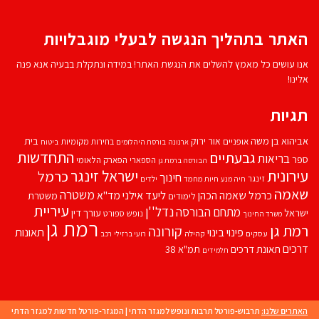
האתר בתהליך הנגשה לבעלי מוגבלויות
אנו עושים כל מאמץ להשלים את הנגשת האתר! במידה ונתקלת בבעיה אנא פנה
אלינו!
תגיות
אביהוא בן משה
בית
אור ירוק
אופניים
בחירות מקומיות
ארנונה
בורסת היהלומים
ביטוח
התחדשות
גבעתיים
בריאות
ספר
הספארי
הפארק הלאומי
הבורסה ברמת גן
עירונית
ישראל זינגר
כרמל
חינוך
זינגר
חיות מחמד
ילדים
חיה מנע
שאמה
משטרה
ליעד אילני
כרמל שאמה הכהן
מד''א
משטרת
לימודים
עיריית
נדל''ן
מתחם הבורסה
ישראל
עורך דין
נופש
ספורט
משרד החינוך
רמת גן
רמת גן
קורונה
פינוי בינוי
תאונות
עסקים
קהילה
רועי ברזילי
רכב
דרכים
תאונת דרכים
תמ"א 38
תלמידים
האתרים שלנו:
תרבוש-פורטל תרבות ונופש למגזר הדתי
|
המגזר-פורטל חדשות למגזר הדתי