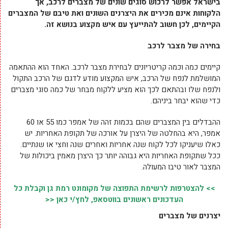
בישראל אפשר לרכוש סוגים שונים של מצברים לרכב, אך
הלקוחות אינם מכירים את היצרנים השונים ואת טיבם של המצברים
הקיימים, לכן חשוב להתייעץ עם איש מקצוע בנושא זה.
בחירה של מצבר לרכב
קיימים כמה וכמה קריטריונים לבחירת מצבר לרכב. האחד הוא ההתאמה
המושלמת לנפח של הרכב, איש המקצוע מודע לדגם של הרכב התקול
ולנפח שלו ובהתאם לכך הוא מציע ללקוח מבחר של כמה סוגי מצברים
כדי שהוא יבחר ביניהם.
ההבדלים בין המצברים שהם בכמות זהה של אמפר כמו 55 או 60
אמפר, היא בהחלטה של היצרן על אורכה של תקופת האחריות. יש
כאלו שיעניקו לכל לקוח שנה אחריות ואחרים שנה וחצי או שנתיים.
ככל שתקופת האחריות היא גבוהה יותר כך היצרן מאמין ביכולות של
המצבר לאור טיבו המעולה.
>> להצטרפות לרשימת התפוצה של מקומונט רמת גן וקבלת כל
העדכונים ראשונים בווטסאפ, לחץ/י כאן <<
יצרנים של מצברים