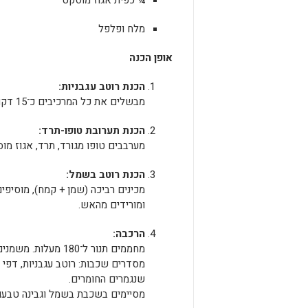
¼ כפית אגוז מוסקט
מלח ופלפל
אופן הכנה
הכנת רוטב עגבניות:
מבשלים את כל המרכיבים כ־15 דקות עד להסמכה. מתבלים לפי הצורך.
הכנת תערובת טופו-תרד:
מערבבים טופו מגורד, תרד, אגוז מו
הכנת רוטב בשמל:
מכינים רביכה (שמן + קמח), מוסיפי
ומורידים מהאש.
הרכבה:
מחממים תנור ל־180 מעלות. משמנים תבנית אפייה.
מסדרים שכבות: רוטב עגבניות, דפי ל
שנגמרים החומרים.
מסיימים בשכבת בשמל וגבינה טבעונ