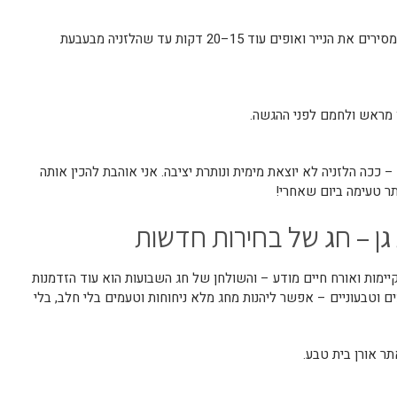
מכסים בנייר כסף ואופים 30 דקות. מסירים את הנייר ואופים עוד 15–20 דקות עד שהלזניה מבעבעת
ין מראש ולחמם לפני ההגשה.
ככה הלזניה לא יוצאת מימית ונותרת יציבה. אני אוהבת להכין אותה
ר טעימה ביום שאחרי!
גן – חג של בחירות חדשות
קיימות ואורח חיים מודע – והשולחן של חג השבועות הוא עוד הזדמנות
 וטבעוניים – אפשר ליהנות מחג מלא ניחוחות וטעמים בלי חלב, בלי
 אורן בית טבע.