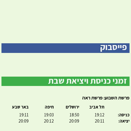
פרשת השבוע: פרשת ראה
תל אביב
ירושלים
חיפה
באר שבע
כניסה:
19:12
18:50
19:03
19:11
יציאה:
20:11
20:09
20:12
20:09