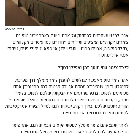
קרדיט: CANVA
אגב, למי שמעוניינים להתפנק על אמת, ישנם באתר צימר טופ גם
צימרים יוקרתיים המציעים שירותים ייחודיים כמו עיסויים מקצועיים
(רפלקסולוגיה, אבנים חמות, שוודי ועוד) או ספא וטיפולי פנים, טיפולי
אנטי אייג'ינג ועוד.
כיצד צימר טופ חוסך זמן ואפילו כסף?
אתר צימר טופ מאפשר לגולשים להזמין צימר מומלץ דרך מערכת
לחיסכון בזמן, שמצריכה ממכם אך ורק פרטים כמו: מתי והיכן אתם
מעוניינים לנפוש. ברגע שהזנתם את הבקשה שלכם לנפוש בצימר
מפנק, בקשתכם תשלח ישירות למתחמים המתאימים ואלו שעונים על
הקריטריונים שלכם. בתוך דקות, ישלחו לכם למייל הצעות אטרקטיביות
להזמנת נופש מהסרטים הכי רומנטיים.
לאחר שמצאתם צימר מומלץ לנופש הקסום הבא שלכם, אתר צימר
טופ מאפשר לכם לסקור לאורך ולרוחב רשימה של אטרקציות