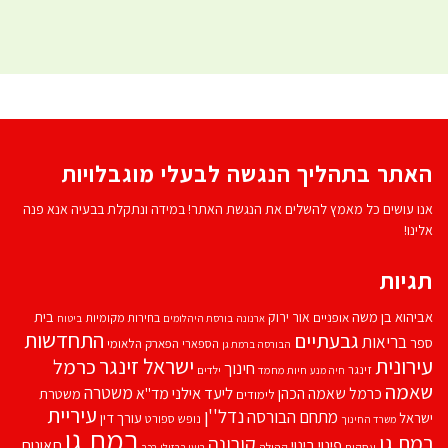
האתר בתהליך הנגשה לבעלי מוגבלויות
אנו עושים כל מאמץ להשלים את הנגשת האתר! במידה ונתקלת בבעיה אנא פנה
אלינו!
תגיות
אביהוא בן משה
בית
אור ירוק
אופניים
בחירות מקומיות
ארנונה
בורסת היהלומים
ביטוח
התחדשות
גבעתיים
בריאות
ספר
הספארי
הפארק הלאומי
הבורסה ברמת גן
עירונית
ישראל זינגר
כרמל
חינוך
זינגר
חיות מחמד
ילדים
חיה מנע
שאמה
משטרה
ליעד אילני
כרמל שאמה הכהן
מד''א
משטרת
לימודים
עיריית
נדל''ן
מתחם הבורסה
ישראל
עורך דין
נופש
ספורט
משרד החינוך
רמת גן
רמת גן
קורונה
פינוי בינוי
תאונות
עסקים
קהילה
רועי ברזילי
רכב