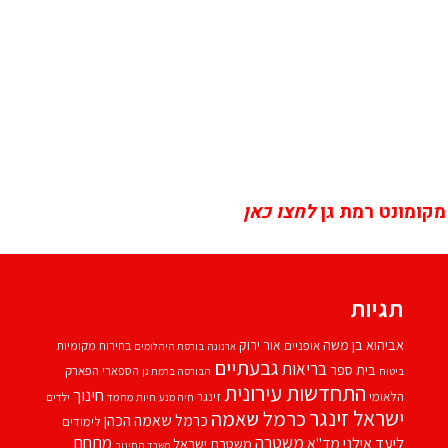
מקומונט רמת גן
לחצו כאן
תגיות
אביהוא בן משה
אור ירוק
אופניים
בחירות מקומיות
ארנונה
בורסת היהלומים
גבעתיים
בריאות
בית ספר
הספארי
הפארק
ביטוח
הבורסה ברמת גן
התחדשות עירונית
חינוך
הלאומי
זינגר
חיות מחמד
ילדים
חיה מנע
ישראל זינגר
כרמל שאמה
כרמל שאמה הכהן
לימודים
משטרה
ליעד אילני
מתחם
מד''א
משטרת ישראל
משרד החינוך