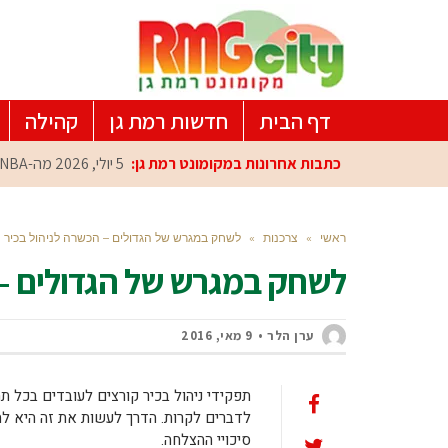
דף הבית
חדשות רמת גן
קהילה
כתבות אחרונות במקומונט רמת גן:
5 יולי, 2026
מה-NBA למרכז הפיתוח ברמת גן: עומרי כספי במפגש הוקרה מיוחד
ראשי
»
צרכנות
»
לשחק במגרש של הגדולים – הכשרה לניהול בכיר
לשחק במגרש של הגדולים – 
ערן הלר
9 מאי, 2016
תפקידי ניהול בכיר קורצים לעובדים בכל 
לדברים לקרות. הדרך לעשות את זה היא לה
סיכויי ההצלחה.