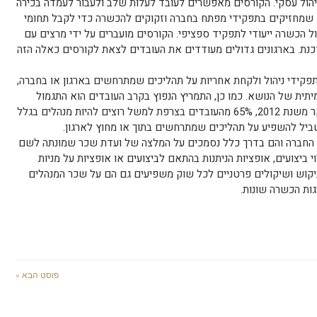
ניהול עסקי. הקורסים מאפשרים לעובד לעלות שלב ולעבור לעמדה בכירה
ם שמחזיקים בתפקידי מפתח בחברה וזקוקים להכשרה כדי לקבל תחומי
ל הכשרה ייעודי לתפקיד ספציפי. הקורסים מועברים על ידי מרצים עם
דכנת. בארגונים גדולים מעודדים את העובדים לצאת לקורסים כאלה הזה
תפקידי ניהול ולקחת אחריות על תהליכים שמתרחשים בארגון או בחברה,
ית של הנושא. כמו כן, התמריץ הנפוץ בקרב העובדים הוא התגמול
הכלכלי ולאו דווקא אופי העבודה: נכון לסקר משנת 2012, 65% מהעובדים בצרפת למשל רוצים להיות מנהלים בגלל
ון החברה והם בדרך כלל נסמכים על המלצה של ועדת שכר שמונתה לשם
י ביצועים, אופציות הניתנות בהתאם לביצועים או אופציות על מניות
 וביקוש ושיקולים פרטניים לכל שוק משפיעים גם הם על שכר המנהלים
גות הכשרה שונות.
פוסט הבא »