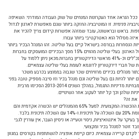
א ככל הנראה אחד העקרונות המנחים של שוק העבודה המודרני. השאיפה
בציה פנימית. זו המוטיבציה החזקה ביותר שגם מאפשרת לארגון לגדול
פות. בראש ובראשונה, עובד שמזהה אפשרות קידום צריך להכיר את
איזה מסלול הוא האטרקטיבי ביותר עבורו.
89 מהחברות הציבוריות הנסחרות בבורסה בישראל קיים בעל שליטה. זהו המנהל הבכיר ביותר
ודרכו עוברות כל ההחלטות האסטרטגיות של הארגון. בעלי שליטה מהווים 15% מסך הבכירים המועסקים בחברות
הבורסאיות ובעלי שליטה מהווים 23% מהמנכ"לים וכ-41% מראשי הדירקטוריון בחברות.מכאן ניתן ללמוד על
 של חברי דירקטוריון לדוגמא לעומת בעלי שליטה עצמאיים.
תור מנהלים בכירים מרוויחים שכר שגבוה בממוצע בכרבע משכר
ותר להיות גם בעל שליטה וגם מנהל בכיר וזו סיבה מספיק טובה בפני
עצמה לנסות ולהתקדם במדרג התפקידים. מבחינת מדיניות התגמול, במהלך השנים 2013-2014 הסכימו מרבית
ת שלהן וכך קל יותר לעקוב אחר השינויים.
 את זה?
השכלת המנהלים במשק מעידה על חשיבות ההכשרה המקצועית. למעל 65% מהמנהלים יש הכשרה אקדמית והם
בוגרי תואר בניהול ותואר במנהל עסקים, לעומת 20% עם השכלה על תיכונית ו-14% עם השכלה תיכונית בלבד.
ר על אינטואיציות, ניסוי וטעייה או ניסיון העבר, אין עוררין לגבי
ד זוטר למנהל בכיר ומקצועי.
 לקדם קריירה עצמאית. כיום קיימת אופציה להשתתפות בקורסים במגוון