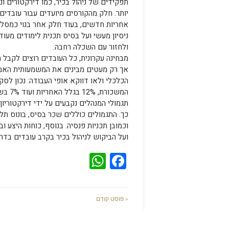
תפקידים של ניהול בכיר, כמו דירקטורים ו
יותר. חלק מהקורסים מיועדים עבור עובדי
אחריות חדשים, בעוד חלק אחר בנוי כמסלו
ניסיון מעשי ועל בסיס תכנית לימודים מעו
ולחזור עם השכלה רחבה.
מבחינה עקרונית, כל העובדים רוצים לקבל 
אך רק מעטים מבינים את המשמעותית האמית
המשכורת, 12% בגלל האחריות ועוד 7% בשביל להשפיע על תהליכים שמתרחשים בתוך או מחוץ לארגון.
תגמולי המנהלים נקבעים על ידי דירקטורי
כך. התגמולים כוללים שכר בסיס, בונוס תלו
וכמובן תכניות פנסיה. בנוסף, כוחות היצע
ועל הביקוש לניהול בכיר בקרב עובדים בדר
WhatsApp
Facebook
« פוסט קודם