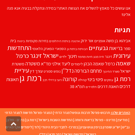
אנו עושים כל מאמץ להשלים את הנגשת האתר! במידה ונתקלת בבעיה אנא פנה
אלינו!
תגיות
אביהוא בן משה
בית
אור ירוק
אופניים
בחירות מקומיות
ארנונה
בורסת היהלומים
ביטוח
התחדשות
גבעתיים
בריאות
ספר
הספארי
הפארק הלאומי
הבורסה ברמת גן
עירונית
ישראל זינגר
כרמל
חינוך
זינגר
חיות מחמד
ילדים
חיה מנע
שאמה
משטרה
ליעד אילני
כרמל שאמה הכהן
מד''א
משטרת
לימודים
עיריית
נדל''ן
מתחם הבורסה
ישראל
עורך דין
נופש
ספורט
משרד החינוך
רמת גן
רמת גן
קורונה
פינוי בינוי
תאונות
עסקים
קהילה
רועי ברזילי
רכב
דרכים
תאונת דרכים
תמ"א 38
תלמידים
האתרים שלנו:
תרבוש-פורטל תרבות ונופש למגזר הדתי
|
המגזר-פורטל חדשות למגזר הדתי
|
מודיעין
|
מדינט – פורטל בריאות ורווחה
|
החדשות הטובות בישראל
|
רמת גן
|
בת ים - חולון
|
גליל
גב"ש
|
יש''ע:שומרון בנימין וגוש עציון
|
במרכז- לחברי הבית היהודי
|
לוד
|
לימודים אקדמאיים
לרא
בישראל
|
חדשות ישראל
|
כפר סבא
|
נדל"ן