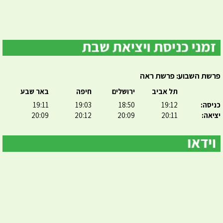
פרשת השבוע: פרשת ראה
תל אביב
ירושלים
חיפה
באר שבע
כניסה:
19:12
18:50
19:03
19:11
יציאה:
20:11
20:09
20:12
20:09