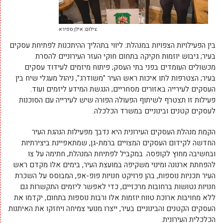
צילום: אילן ספירא
בין הפעילויות הצפויות במנהלת: ליווי בתהליך ההיתכנות לפתיחת עסקים
בעיר; גיבוש יוזמות חקיקה בתחום חוקי העזר העירוניים להסרת
מכשולים העומדים בפני בתי העסק; פיתוח מיזמים לעידוד עסקים
בעיר; הצטרפות לתו איכות ראש העיר "משודרג", ניהול מעגלי שיח בין
העסקים לעירייה באזורים מסחריים; הנגשת המידע ליזמים ועוד.
פעילות זו תצטרף לשיתוף הפעולה הפורה שיש לעירייה עם הסוכנות
לעסקים קטנים ובינוניים במשרד הכלכלה.
הקמת מנהלת העסקים העירונית היא נדבך מפעילות הנהגת העיר
החדשה לקידום העסקים המצויים ברמת-גן, שמתאפיינת ביצירתיות
ובחשיבה מחוץ לקופסה. במקביל לפתיחת המנהלת, חתימה על צו
להפחתת ארנונה ומינוי משקיפה במועצת העיר, בימים אלו מקדם ראש
העיר תכניות נוספות, בהן פרויקט חנויות פופ-אפ, המבוסס על השכרת
חנויות נטושות ברחובות מרכזיים, כדי לאפשר ליזמים התקשרות גם
ללא מחויבות ארוכת טווח.יוזמות אלו ורבות נוספות בתחום, יקדמו את
העסקים הקטנים והבינוניים בעיר, ייצרו מנועי צמיחה ויחזקו את האיתנות
הכלכלית העירונית.