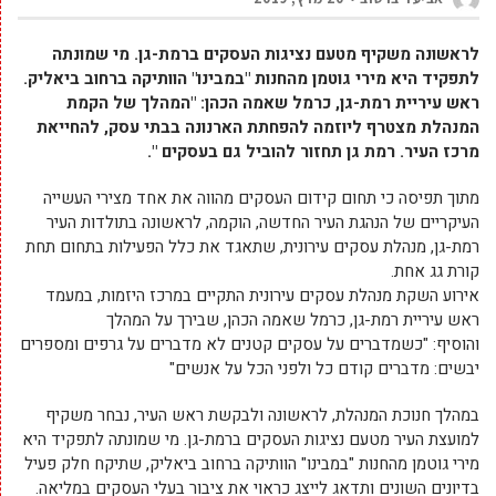
לראשונה משקיף מטעם נציגות העסקים ברמת-גן. מי שמונתה
לתפקיד היא מירי גוטמן מהחנות "במבינו" הוותיקה ברחוב ביאליק.
ראש עיריית רמת-גן, כרמל שאמה הכהן: "המהלך של הקמת
המנהלת מצטרף ליוזמה להפחתת הארנונה בבתי עסק, להחייאת
מרכז העיר. רמת גן תחזור להוביל גם בעסקים ".
מתוך תפיסה כי תחום קידום העסקים מהווה את אחד מצירי העשייה
העיקריים של הנהגת העיר החדשה, הוקמה, לראשונה בתולדות העיר
רמת-גן, מנהלת עסקים עירונית, שתאגד את כלל הפעילות בתחום תחת
קורת גג אחת.
אירוע השקת מנהלת עסקים עירונית התקיים במרכז היזמות, במעמד
ראש עיריית רמת-גן, כרמל שאמה הכהן, שבירך על המהלך
והוסיף: "כשמדברים על עסקים קטנים לא מדברים על גרפים ומספרים
יבשים: מדברים קודם כל ולפני הכל על אנשים"
במהלך חנוכת המנהלת, לראשונה ולבקשת ראש העיר, נבחר משקיף
למועצת העיר מטעם נציגות העסקים ברמת-גן. מי שמונתה לתפקיד היא
מירי גוטמן מהחנות "במבינו" הוותיקה ברחוב ביאליק, שתיקח חלק פעיל
בדיונים השונים ותדאג לייצג כראוי את ציבור בעלי העסקים במליאה.