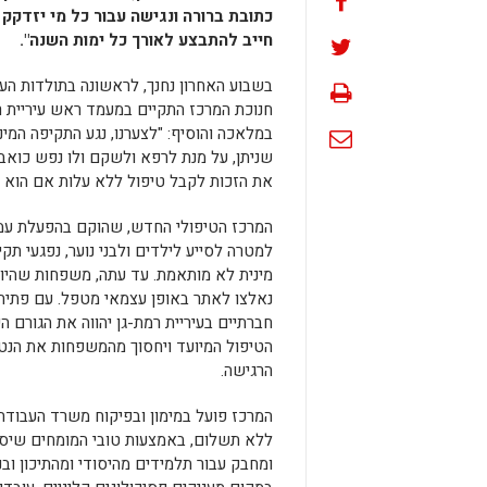
כתובת ברורה ונגישה עבור כל מי יזדקק
חייב להתבצע לאורך כל ימות השנה".
בשבוע האחרון נחנך, לראשונה בתולדות העיר 
חנוכת המרכז התקיים במעמד ראש עיריית ר
במלאכה והוסיף: "לצערנו, נגע התקיפה המי
שניתן, על מנת לרפא ולשקם ולו נפש כואבת
את הזכות לקבל טיפול ללא עלות אם הוא נפ
המרכז הטיפולי החדש, שהוקם בהפעלת עמו
למטרה לסייע לילדים ולבני נוער, נפגעי תקי
מינית לא מותאמת. עד עתה, משפחות שהיו 
נאלצו לאתר באופן עצמאי מטפל. עם פתיח
חברתיים בעיריית רמת-גן יהווה את הגורם ה
הטיפול המיועד ויחסוך מהמשפחות את הנט
הרגישה.
המרכז פועל במימון ובפיקוח משרד העבודה 
ללא תשלום, באמצעות טובי המומחים שיספק
ומחבק עבור תלמידים מהיסודי ומהתיכון וב