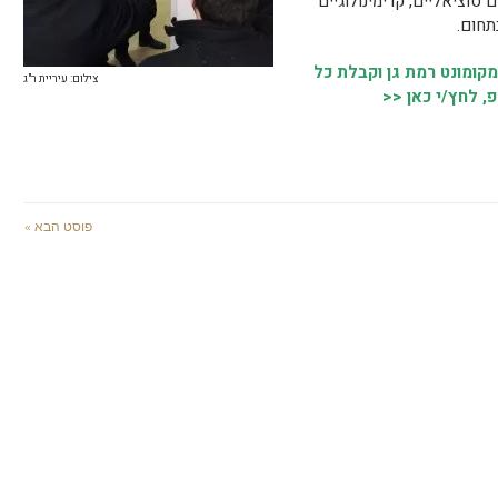
 סוציאליים, קרימינולוגיים
תחום.
ומונט רמת גן וקבלת כל
צילום: עיריית ר"ג
, לחץ/י כאן <<
פוסט הבא »