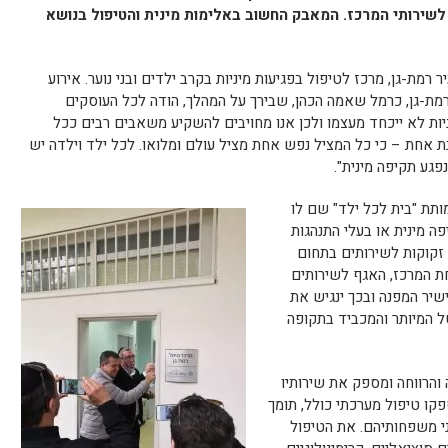
 לשירותי המרכז. המאבק החשוב באלימות מינית והטיפול בנושא
רמת-גן, מרכז לטיפול בפגיעות מיניות בקרב ילדים ובני נוער. אירוע
מת-גן, כרמל שאמה הכהן, שבירך על המהלך, הודה לכל העוסקים
ניות לא ייכחד מעצמו ולכן אנו מחויבים להשקיע משאבים רבים ככל
 אחת – כי כל המציל נפש אחת מציל עולם ומלואו. לכל ילד וילדה יש
גע תקיפה מינית".
תת "בית לכל ילד" שם לו
פה מינית או בעלי התנהגות
זקוקות לשירותים בתחום
ת המרכז, האגף לשירותים
ישיר המפנה ובכך ינגיש את
ל המיותר והמכביד בתקופה
והרווחה ומספק את שירותיו
ו טיפול מערכתי כולל, תומך
ני משפחותיהם. את הטיפול