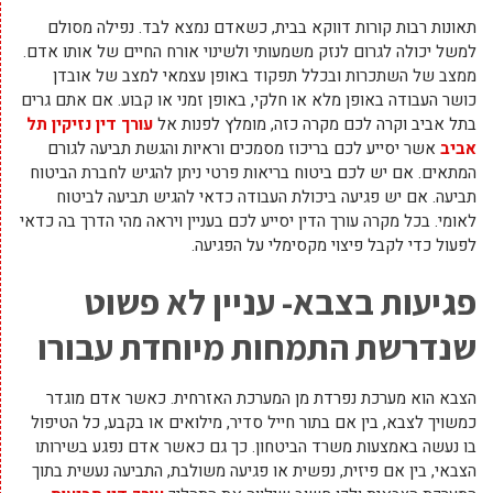
תאונות רבות קורות דווקא בבית, כשאדם נמצא לבד. נפילה מסולם
למשל יכולה לגרום לנזק משמעותי ולשינוי אורח החיים של אותו אדם.
ממצב של השתכרות ובכלל תפקוד באופן עצמאי למצב של אובדן
כושר העבודה באופן מלא או חלקי, באופן זמני או קבוע. אם אתם גרים
בתל אביב וקרה לכם מקרה כזה, מומלץ לפנות אל
עורך דין נזיקין תל
אביב
אשר יסייע לכם בריכוז מסמכים וראיות והגשת תביעה לגורם
המתאים. אם יש לכם ביטוח בריאות פרטי ניתן להגיש לחברת הביטוח
תביעה. אם יש פגיעה ביכולת העבודה כדאי להגיש תביעה לביטוח
לאומי. בכל מקרה עורך הדין יסייע לכם בעניין ויראה מהי הדרך בה כדאי
לפעול כדי לקבל פיצוי מקסימלי על הפגיעה.
פגיעות בצבא- עניין לא פשוט
שנדרשת התמחות מיוחדת עבורו
הצבא הוא מערכת נפרדת מן המערכת האזרחית. כאשר אדם מוגדר
כמשויך לצבא, בין אם בתור חייל סדיר, מילואים או בקבע, כל הטיפול
בו נעשה באמצעות משרד הביטחון. כך גם כאשר אדם נפגע בשירותו
הצבאי, בין אם פיזית, נפשית או פגיעה משולבת, התביעה נעשית בתוך