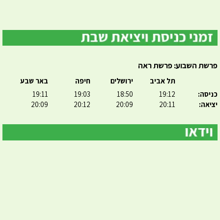
פרשת השבוע: פרשת ראה
תל אביב
ירושלים
חיפה
באר שבע
כניסה:
19:12
18:50
19:03
19:11
יציאה:
20:11
20:09
20:12
20:09