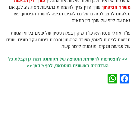
המערכת הצבאית ולכן חשוב שילווה את התהליך
עורך דין תביעות
משרד הביטחון
. עורך הדין צריך להתמחות בתביעות מסוג זה. לכן, אם
נקלעתם למצב לכזה בו עליכם להגיש תביעה למשרד הביטחון, עשו
זאת עם ליווי של עורך דין מתאים.
עו"ד אורלי פנסו היא עו"ד נזיקין בעלת ניסיון של שנים בליווי והגשת
תביעות לביטוח לאומי, משרד הביטחון וחברות ביטוח עקב סוגים שונים
של פגיעות ונזקים. מוזמנים ליצור קשר.
>> להצטרפות לרשימת התפוצה של מקומונט רמת גן וקבלת כל
העדכונים ראשונים בווטסאפ, לחץ/י כאן <<
WhatsApp
Facebook