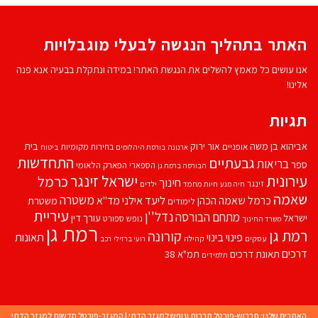
האתר בתהליך הנגשה לבעלי מוגבלויות
אנו עושים כל מאמץ להשלים את הנגשת האתר! במידה ונתקלת בבעיה אנא פנה
אלינו!
תגיות
אביהוא בן משה
בית
אור ירוק
אופניים
בחירות מקומיות
ארנונה
בורסת היהלומים
ביטוח
התחדשות
גבעתיים
בריאות
ספר
הספארי
הפארק הלאומי
הבורסה ברמת גן
עירונית
ישראל זינגר
כרמל
חינוך
זינגר
חיות מחמד
ילדים
חיה מנע
שאמה
משטרה
ליעד אילני
כרמל שאמה הכהן
מד''א
משטרת
לימודים
עיריית
נדל''ן
מתחם הבורסה
ישראל
עורך דין
נופש
ספורט
משרד החינוך
רמת גן
רמת גן
קורונה
פינוי בינוי
תאונות
עסקים
קהילה
רועי ברזילי
רכב
דרכים
תאונת דרכים
תמ"א 38
תלמידים
האתרים שלנו:
תרבוש-פורטל תרבות ונופש למגזר הדתי
|
המגזר-פורטל חדשות למגזר הדתי