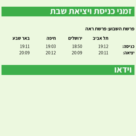
פרשת השבוע: פרשת ראה
תל אביב
ירושלים
חיפה
באר שבע
כניסה:
19:12
18:50
19:03
19:11
יציאה:
20:11
20:09
20:12
20:09