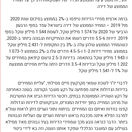
יותר, זה משפיע על הממוצע הכללי של העסקאות ולפיכך על המחיר
הממוצע של דירה.
ברמה ארצית מחירי הדירות טיפסו ב-2% בממוצע בסיכום שנת 2020
מול 2019 – המחיר הממוצע של דירה בישראל עמד בסוף הרבעון
הרביעי של 2020 על 1.574 מיליון שקל, לעומת 1.544 מיליון שקל בסוף
2019. דירות 5.5-6 חדרים רשמו את ההתייקרות הגבוהה ביותר ב-2020,
כשהמחיר הממוצע שלהן עלה ב-3% בין התקופות ל-2.431 מיליון שקל
בממוצע. מחירי דירות 1-2 ו-4.5-5 חדרים עלו ב-2% בממוצע ל-1.073
ו-1.943 מיליון שקל בהתאמה. בדירות 2.5-3 נרשם קיפאון במחירים על
1.202 מיליון שקל ובדירות 3.5-4 חדרים היתה עליית מחירים ממוצעת
של 1% ל-1.541 מיליון שקל.
לדברי יו"ר לשכת שמאי מקרקעין חיים מסילתי, "עליית המחירים
בדירות הגדולות איננה מפתיעה על רקע משבר הקורונה. בשנה האחרונה
על רקע השהייה הממושכת בבתים, רוכשי הדירות הבינו את החשיבות
של מרחב המחייה בתוך יחידות המגורים, והביקושים לדירות הגדולות
קפצו בחדות ואיתם גם המחירים. בניתוח נתוני הערים ניתן לראות שת"א
למרבה הפלא איננה מככבת בראש רשימת הערים עם העליות הגבוהות
ביותר. הדבר כנראה נובע מכך שמחירי הדירות בעיר גבוהים מאד ממילא
בשילוב עם המשבר הכלכלי שפקד אותנו השנה, וזה בא לידי ביטוי