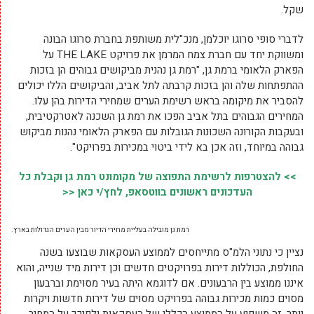
שקל.
לדברי סופי סרוגו יוכלמן, מנכ"לית משותפת בחברת סרוגו הבונה
ומשווקת יחד עם חברת צמח המרמן את פרויקט THE LAKE על
הפארק הלאומי ברמת גן, "רמת גן נהנית מביקושים גבוהים הן בזכות
ההתפתחות שלה והן בזכות קרבתה לתל אביב, והביקושים הללו יכולים
להסביר את מיקומה בראש רשימת הערים שמחירי הדירות בהן עלו.
המחירים הגבוהים בתל אביב הפכו את רמת גן השכנה לאטרקטיבית,
ובעקבות הקורונה השכונות הגובלות עם הפארק הלאומי נהנות מביקוש
גבוהה במיוחד, וזה אכן בא לידי ביטוי במכירות בפרויקט".
>> להצטרפות לרשימת התפוצה של מקומונט רמת גן וקבלת כל
העדכונים ראשונים בווטסאפ, לחץ/י כאן <<
רמת גן מובילה בעליית מחירי הדיור מבין הערים הגדולות בארץ.
נציין כי נתוני הלמ"ס מתייחסים לממוצע העסקאות שבוצעו בשנה
החולפת, הכוללות דירות בפרויקטים חדשים וכן דירות מיד שנייה, והוא
איננו ממוצע בין הרבעונים. אם לדוגמא היתה בעיר מסוימת וברבעון
מסוים כמות מכירות גבוהה בפרויקט מסוים של דירות חדשות ויקרות