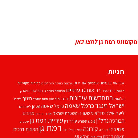
מקומונט רמת גן
לחצו כאן
תגיות
אביהוא בן משה
אור ירוק
אופניים
בחירות מקומיות
ארנונה
בורסת היהלומים
גבעתיים
בריאות
בית ספר
הספארי
הפארק
ביטוח
הבורסה ברמת גן
התחדשות עירונית
חינוך
הלאומי
זינגר
חיות מחמד
ילדים
חיה מנע
ישראל זינגר
כרמל שאמה
כרמל שאמה הכהן
לימודים
משטרה
ליעד אילני
מתחם
מד''א
משטרת ישראל
משרד החינוך
עיריית רמת גן
נדל''ן
הבורסה
עורך דין
נופש
ספורט
עסקים
רמת גן
קורונה
פינוי בינוי
תאונות דרכים
קהילה
רועי ברזילי
רכב
תאונת דרכים
תמ"א 38
תלמידים