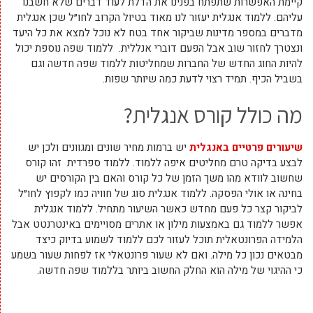
קיימת האפשרות שתפתח בפנינו את הדלת לעוד דברים שלא חשבנו
עליהם. ללמוד אנגלית יעזור לנו מאוד בטיול הקרוב לחו״ל שכן אנגלית
מדברים במספר מדינות שביקור אחד בטח לא נוכל למצא את כל היעד
ונצטרך לחזור שוב אבל הפעם דוברי אנללית. ללמוד שפה נוספת יכול
להיות החוג החדש של החברות שמחליטות ללמוד שפה חדשה וגם
בשביל הכיף. תמיד רצוי לדעת כמה שיותר שפות.
מה כולל קורס אנגלית?
שיעורים פרטיים באנגלית
יש ברמות מחיר שונים ומגוונים ולכן יש
לבצע בדיקה טרם מחליטים איפה ללמוד. ללמוד ספרדית זהו קורס
שחשוב לוודא מהו משך הזמן של כל קורס והאם בין הקורסים יש
בחינה או אולי הפסקה. ללמוד אנגלית סוג של חוויה כמו לקפוץ לחו״ל
לביקור קצר כל פעם מחדש כאשר השיעור מתחיל. ללמוד אנגלית
אפשר ללמוד גם באמצעות מילון או אתרים מסויימים באינטרנטט אבל
הלמידה הפרונטאלית תוכל לעזור לכם ללמוד לשמוע בדיוק כיצד
מבטאים נכון כל מילה. ואם לא שעור פרונטאלי אז לפחות שעור בשמע
כי ההיגוי של מילה הוא החלק החשוב ביותר בללמוד שפה חדשה.