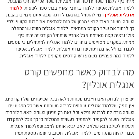
איזה כיף ללמוד שפה חדשה ועוד אנגלית השפה הכי יפה הכי מתנגנת.
ללמוד אנגלית אפשר ללמוד ברחבי הארץ בבתי ספר לשפות.
ללמוד
אנגלית אונליין
רצוי להתחיל בהתאם לדרגה שבה אתם מצויים בהבנת
השפה. חשוב מאוד לבצע מבחן על מנת להתאים את דרגת הקושי ולפי
כך לבחור את שלב הקורס המתאים. ללמוד אנגלית חוויה שבהתחלה
אולי נראית קצת מאיימת אבל אחריי שיתחיל הקורס זה יהיה כיף
אמיתי. במקרים מסויימים בוחרים ללמוד אנגלית למתחילים כי נוסעים
לעבוד בחו״ל או במדינות שדוברות אנגלית. ללמוד אנגלית. אפשר
ללמוד כמה פעמיים בשבוע ויש קורסים מקוונים ללמוד אנגלית.
מה לבדוק כאשר מחפשים קורס
אנגלית אונליין?
יש צורך לבדוק האם חייבים נוכחות מלאה בכל השיעורים של הקורסים.
אין ספק שללמוד אנגלית זו חווית למידה משמחת אשר כל מפגש עם
השפה גורם לנו להרגיש נפלא וכל זאת רק מניגון השפה. כאשר לומדים
אנגלית חשוב להקפיד ולהתמיד בעשיית המטלות כי כך נוכל להתקדם
ולעלות לשלב הבא שלאט לאט יביא אותנו למצב שמללמוד אנגלית
נעבור להיות מתקדמים. ללמוד אנגלית חשוב כי שפה נוספת תמיד