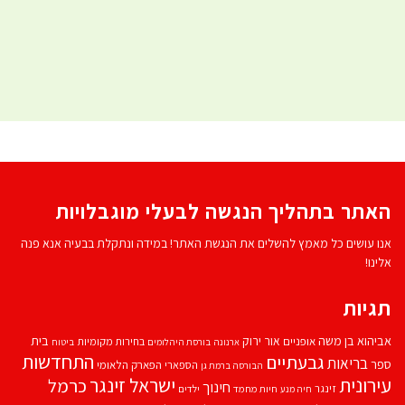
האתר בתהליך הנגשה לבעלי מוגבלויות
אנו עושים כל מאמץ להשלים את הנגשת האתר! במידה ונתקלת בבעיה אנא פנה
אלינו!
תגיות
אביהוא בן משה
בית
אור ירוק
אופניים
בחירות מקומיות
ארנונה
בורסת היהלומים
ביטוח
התחדשות
גבעתיים
בריאות
ספר
הספארי
הפארק הלאומי
הבורסה ברמת גן
עירונית
ישראל זינגר
כרמל
חינוך
זינגר
חיות מחמד
ילדים
חיה מנע