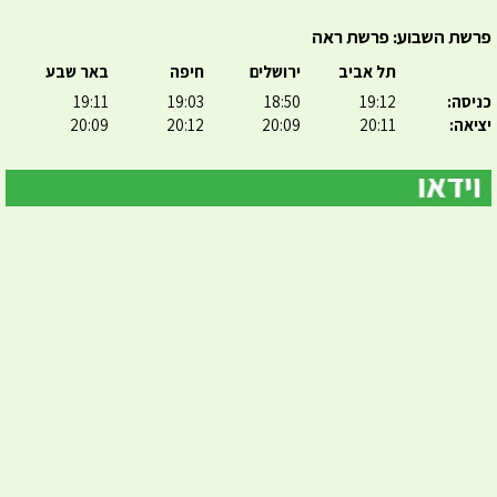
פרשת השבוע: פרשת ראה
תל אביב
ירושלים
חיפה
באר שבע
כניסה:
19:12
18:50
19:03
19:11
יציאה:
20:11
20:09
20:12
20:09