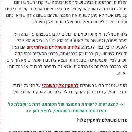
החלונות והמרפסות בבית, ושומר מפני כניסה של קרני השמש וחום
פנימה. בעבר היה נהוג להתקין צלונים מאלומיניום או מבד קשיח, צלונים
קבועים אשר לא ניתן לשנות את המבנה שלהם בשום צורה שהיא. כיום
אנחנו יכולים ליהנות מאפשרות של התקנת צלון חשמלי.
צלון חשמלי, הוא מתקן שאנחנו יכולים לקבוע בעצמנו עד כמה הוא
יפתח וייסגר, ולמעשה עד לאיזו זווית הוא יגיע בשביל שהוא יוכל
להעניק לו צל בצורה נעימה.
צלונים חשמליים מאלומיניום
הם מאוד
נפוצים לשימוש, הן בבית והן בבתי עסק, בפרט מסעדות ובתי קפה.
חשוב לציין שבמקרים רבים, אנחנו נמצא צלונים חשמליים מאלומיניום,
לא בהכרח בחלונות או מרפסות, אלא גם בכניסה למבנים או בחלונות
ראווה.
לפני שנסביר מדוע משתלם
להתקין צלון חשמלי
על פני צלון רגיל,
נסביר תחילה, מדוע נכון להתקין בכלל צלון, מה האפקט החיובי שלו.
>> להצטרפות לרשימת התפוצה של מקומונט רמת גן וקבלת כל
העדכונים ראשונים בווטסאפ, לחץ/י כאן <<
מדוע משתלם להתקין צלון?