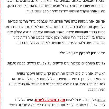
תתארו לעצמכם שאתם נמצאים מול החלון, קוראים, כותבים במחשב,
יושבים או שוכבים. בחלק גדול מהיום השמש נמצאת בצד של החלון,
מה שאומר שקרני השמש ייחדרו פנימה מבלי שום בעיה.
אך אם אנחנו נתקין צלון מעל החלון, הרי שבחלק גדול מהזמן וכנראה
כל הזמן, אנחנו לא נרגיש בקרני השמש, אנחנו לא נצטרך להתמודד עם
החום הכבד שהשמש יוצרת. מאחר והשמש היא לא בגובה החלון אלא
עומדת בזווית כלפיו, הרי שאותו צלון אמור למנוע את חדירת קרני
השמש פנימה ולהגן עלינו מפני תחושה לא נעימה של חום כבד.
מדוע נכון להתקין צלון חשמלי
צלונים חשמליים מאלומיניום עדיפים על צלונים רגילים מכמה סיבות:
ראשית
, אנחנו יכולים לכוונן את הצלון כך שיפתח וייסגר בזווית
שמתאימה לנו. כך בימים מסוימים נוכל לפתוח את הצלון לגמרי או
לסגור אותו לגמרי. זה גם יהיה יותר פרקטי וגם ישפר את הנראות של
חזית המבנה.
שנית
, צלון קבוע, יכול להיות
מוקד משיכה ליונים
, אשר עלולים
להישאר שם צואה או לגדל שם קנים. זה גם לא נראה טוב וגם יוצר