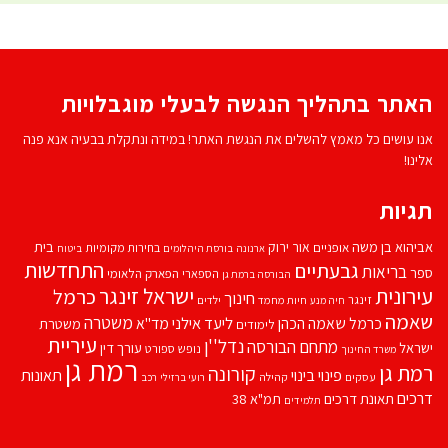
האתר בתהליך הנגשה לבעלי מוגבלויות
אנו עושים כל מאמץ להשלים את הנגשת האתר! במידה ונתקלת בבעיה אנא פנה
אלינו!
תגיות
אביהוא בן משה
בית
אור ירוק
אופניים
בחירות מקומיות
ארנונה
בורסת היהלומים
ביטוח
התחדשות
גבעתיים
בריאות
ספר
הספארי
הפארק הלאומי
הבורסה ברמת גן
עירונית
ישראל זינגר
כרמל
חינוך
זינגר
חיות מחמד
ילדים
חיה מנע
שאמה
משטרה
ליעד אילני
כרמל שאמה הכהן
מד''א
משטרת
לימודים
עיריית
נדל''ן
מתחם הבורסה
ישראל
עורך דין
נופש
ספורט
משרד החינוך
רמת גן
רמת גן
קורונה
פינוי בינוי
תאונות
עסקים
קהילה
רועי ברזילי
רכב
דרכים
תאונת דרכים
תמ"א 38
תלמידים