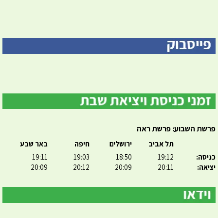
פרשת השבוע: פרשת ראה
תל אביב
ירושלים
חיפה
באר שבע
כניסה:
19:12
18:50
19:03
19:11
יציאה:
20:11
20:09
20:12
20:09