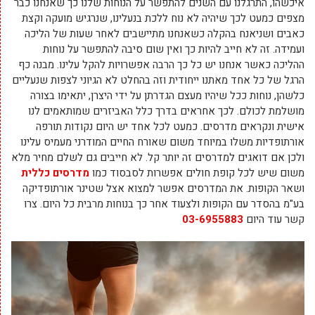
איכשהו, התרגלנו עם השנים להתפשר על הנוחות שלנו כך שאנחנו כבר
מצפים כמעט לכך שיהיה לא נוח ללכת בנעלינו, שנרגיש מועקה וקצת
כאבים ושניאנח בהקלה כשאנחנו מתיישבים לאחר שעות של הליכה
ועמידה. זה לא חייב להיות כך ואין שום סיבה להתפשר על נוחות
ההליכה כאשר אנחנו יש כל כך הרבה אפשרויות להקל עלינו. מבנה כף
הרגל של כל אחד מאתנו ייחודית וזה בהחלט לא הגיוני לצפות שנעליים
כלשהן, נוחות ככל שיהיו מעצם הגדרתן על ידי היצרן, יתאימו בצורה
מושלמת לכולם. לכך אחראים בדרך כלל האביזרים שמותאמים לנו
אישית ונקראים מדרסים. כמעט לכל אחד יש היום נקודות תורפה
אורתופדיות משלו במיוחד משום שאורח החיים המודרני מעמיס עלינו
ולכן אם דואגים למדרסים זה יותר קל. לא חייבים גם לשלם מחיר מלא
משום שיש לכל קופת חולים אפשרות לסבסוד כמו
מדרסים כללית
ושאר הקופות. את המדרסים אפשר למצוא אצל שטינר אורתופדיקה
בע"מ בהסדר עם הקופות ולצעוד אחר כך בנוחות מרבית כל היום. צרו
קשר עוד היום
03-6955883