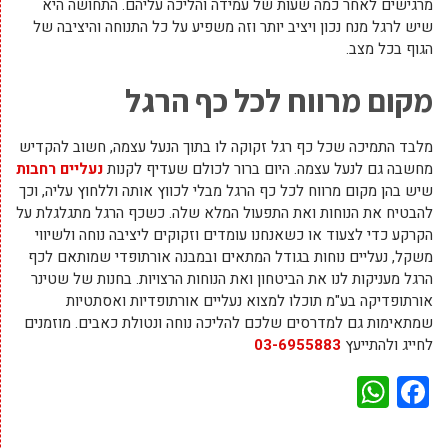
מרגישים לאחר כמה שעות של עמידה והליכה עליהם. התחושה היא
שיש לרגל מנח נכון ויציב יותר וזה משפיע על כל התנוחה והיציבה של
הגוף בכל מצב.
מקום מרווח לכל כף הרגל
מלבד התמיכה שכל כף רגל זקוקה לו בתוך הנעל עצמה, חשוב להקדיש
מחשבה גם לנעל עצמה. היום ברור לכולם שעדיף לקנות
נעליים רחבות
שיש בהן מקום מרווח לכל כף הרגל מבלי לכווץ אותה וללחוץ עליה, וכך
להבטיח את הנוחות ואת התפעול המלא שלה. כשכף הרגל מתגלגלת על
הקרקע כדי לצעוד או כשאנחנו עומדים וזקוקים ליציבה נוחה ולשיווי
משקל, נעליים נוחות בגודל המתאים ובמבנה אורתופדי שמותאם לכף
הרגל מעניקות לנו את הביטחון ואת הנוחות הרצויות. בחנות של שטינר
אורתופדיקה בע"מ תוכלו למצוא נעליים אורתופדיות ואסתטיות
שמתאימות גם למדרסים שלכם להליכה נוחה ונטולת כאבים. מוזמנים
לחייג ולהתייעץ
03-6955883
WhatsApp
Facebook