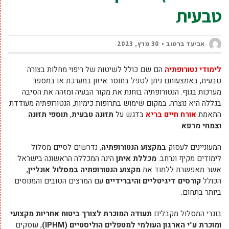
טבעית
אביעד ברטוב
30 מרץ, 2023
לימודי
נטורופתיה
הם שם כולל לשיטות של ריפוי מחלות בצורה
טבעית, באמצעותם ניתן לטפל בחוסר איזון במערכת או במספר
מערכות בגוף. הנטורופתיה בוחנת את מקור הבעיה ומזהה את הסיבה
בגללה היא נוצרה. במקום שימוש בתרופות כימיות, הנטורופתיה מעודדת
התאמת
אורח חיים בריא
בדגש על
תזונה טבעית
,
תוספי תזונה
וצמחי מרפא
.
המעוניינים לעסוק
במקצוע הנטורופתיה
, נדרשים לסיים מסלול
לימודים מקיף ונרחב.
מכללת איתן
הינה המכללה הראשונה בישראל
אשר מאפשרת ללמוד את
מקצוע הנטורופתיה במסלול אונליין
,
הכולל
קורסים דיגיטליים והיברידיים
עם המרצים הטובים והמנוסים
ביותר בתחום.
בוגרי המסלול מקבלים
תעודה המוכרת לצורך ביטוח אחריות מקצועי
ומוכרת ע"י הארגון העולמי למטפלים הוליסטיים (
IPHM
)
, עוסקים