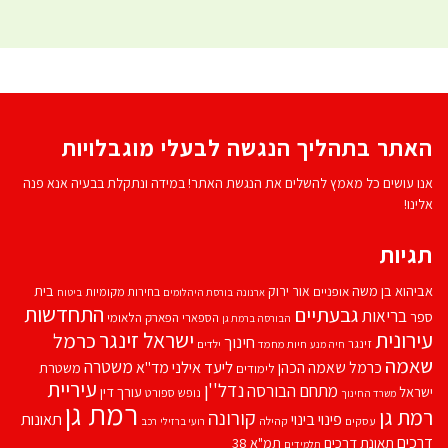
האתר בתהליך הנגשה לבעלי מוגבלויות
אנו עושים כל מאמץ להשלים את הנגשת האתר! במידה ונתקלת בבעיה אנא פנה
אלינו!
תגיות
אביהוא בן משה
בית
אור ירוק
אופניים
בחירות מקומיות
ארנונה
בורסת היהלומים
ביטוח
התחדשות
גבעתיים
בריאות
ספר
הספארי
הפארק הלאומי
הבורסה ברמת גן
עירונית
ישראל זינגר
כרמל
חינוך
זינגר
חיות מחמד
ילדים
חיה מנע
שאמה
משטרה
ליעד אילני
כרמל שאמה הכהן
מד''א
משטרת
לימודים
עיריית
נדל''ן
מתחם הבורסה
ישראל
עורך דין
נופש
ספורט
משרד החינוך
רמת גן
רמת גן
קורונה
פינוי בינוי
תאונות
עסקים
קהילה
רועי ברזילי
רכב
דרכים
תאונת דרכים
תמ"א 38
תלמידים