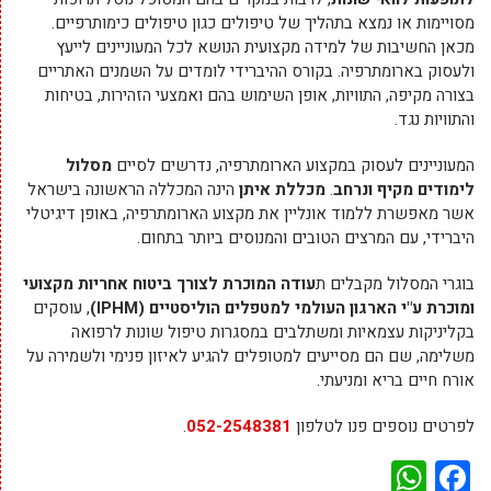
מסויימות או נמצא בתהליך של טיפולים כגון טיפולים כימותרפיים.
מכאן החשיבות של למידה מקצועית הנושא לכל המעוניינים לייעץ
ולעסוק בארומתרפיה. בקורס ההיברידי לומדים על השמנים האתריים
בצורה מקיפה, התוויות, אופן השימוש בהם ואמצעי הזהירות, בטיחות
והתוויות נגד.
המעוניינים לעסוק במקצוע הארומתרפיה, נדרשים לסיים
מסלול
לימודים מקיף ונרחב
.
מכללת איתן
הינה המכללה הראשונה בישראל
אשר מאפשרת ללמוד אונליין את מקצוע הארומתרפיה, באופן דיגיטלי
היברידי, עם המרצים הטובים והמנוסים ביותר בתחום.
בוגרי המסלול מקבלים ת
עודה המוכרת לצורך ביטוח אחריות מקצועי
ומוכרת ע"י הארגון העולמי למטפלים הוליסטיים (
IPHM
)
, עוסקים
בקליניקות עצמאיות ומשתלבים במסגרות טיפול שונות לרפואה
משלימה, שם הם מסייעים למטופלים להגיע לאיזון פנימי ולשמירה על
אורח חיים בריא ומניעתי.
לפרטים נוספים פנו לטלפון
052-2548381
.
WhatsApp
Facebook