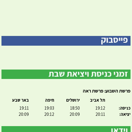
פרשת השבוע: פרשת ראה
תל אביב
ירושלים
חיפה
באר שבע
כניסה:
19:12
18:50
19:03
19:11
יציאה:
20:11
20:09
20:12
20:09