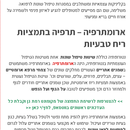
בקליניקות עצמאיות ומשתלבים במסגרות טיפול שונות לרפואה
משלימה, שם הם מסייעים למטופלים להגיע לאיזון פנימי ולשמירה על
אורח חיים בריא ומניעתי.
ארומתרפיה – תרפיה בתמציות
ריח טבעיות
נטורופתיה כוללת
שיטות טיפול שונות
. אחת משיטות הטיפול
העוצמתיות בנטורופתיה, הינה ה
ארומתרפיה
. בארומתרפיה משתמשים
ב
שמנים אתריים
העשויים מחלקים שונים של
צמחי מרפא ארומטיים
– עצים, תבלינים, פרחים, עלים, שורשים וכו'. שיטת הטיפול נעשית
באמצעות תמציות ריח ארומטיות, שכן שמנים אתריים חודרים לגוף
ולמחזור הדם וכך משפיעים לטובה
על הגוף ועל הנפש
.
>> להצטרפות לרשימת התפוצה של מקומונט רמת גן וקבלת כל
העדכונים ראשונים בווטסאפ, לחץ/י כאן <<
באמצעות ארומתרפיה ניתן להפיג מתח נפשי ולטפל בשלל בעיות, כגון
בעיות שרירים ועיכול. שימוש לא מקצועי בשמנים אתריים עלול לגרום
לתופעות לוואי שונות
, לרבות במקרים בהם המטופל נוטל תרופות