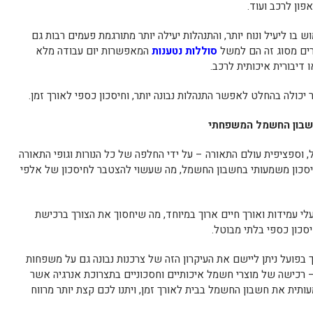
אפון לרכב ועוד.
בו ליעיל ונוח יותר, והתנהלות יעילה יותר מתורגמת פעמים רבות גם
זרים מסוג זה הם למשל
סוללות נטענות
המאפשרות יום עבודה מלא
דיבורית איכותית לרכב.
יכולה בהחלט לאפשר התנהלות נבונה יותר, וחיסכון כספי לאורך זמן.
 חשבון החשמל המשפחתי
 וספציפית עולם התאורה – על ידי החלפה של כל הנורות וגופי התאורה
יסכון משמעותי בחשבון החשמל, מה שעשוי להצטבר לחיסכון של אלפי
עלי עמידות ואורך חיים ארוך במיוחד, מה שיחסוך את הצורך ברכישת
סכון כספי בלתי מבוטל.
 בפועל ניתן ליישם את העיקרון הזה של צרכנות נבונה גם על משפחות
 רכישה של מוצרי חשמל איכותיים וחסכוניים בתצרוכת אנרגיה אשר
ותית את חשבון החשמל בבית לאורך זמן, ויתנו לכם קצת יותר מרווח