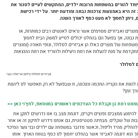
יוחד להורים במשפחות מרובות ילדים, המתקשים לעיים לסגור את
 היא באמצעות צרכנות נבונה ומודעת יותר. על ידי רכישת
ם, ניתן לחסוך לא מעט כסף לאורך השנה.
מוצרים ואביזרים מסוימים אשר נראים לאנשים רבים כמותרות, או
 נבונה, אך בפועל הם בהחלט יכולים לסייע למשק הבית לחסוך
משפחות של מוצרים כאלו הן אביזרים לסלולר, וגופי תאורה (ומוצרים
קדמת על מנת להעלות את רמת היעילות ולהוריד את רמת ההוצאות.
ם לסלולר
אביזרים לסלולר צילום אריאלה שבי
להוות את הקנייה החכמה והנכונה, זו שבפועל לא רק תאפשר לנו ליהנות
רך זמן?
נט רמת גן וקבלת כל העדכונים ראשונים בווטסאפ, לחץ/י כאן <<
להימנע ממצבים נפוצים ויקרים, דוגמת מצב בו אנו נדרשים לתקן את
ת של שקלים. מבחינה סטטיסטית, גם אנחנו נידרש לתיקון זה או אחר
החליק מהיד וליפול, וכאשר מדובר במשפחה עם ילדים ובני נוער הסיכוי
סך הוא דוגמה לאביזר אשר בהחלט יחסוך לנו כסף בטווח הארוך. אותו