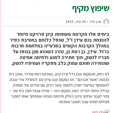
שיפוץ מקיף
ערן הלר
18 מאי, 2025
בימים אלו מקדמת משפחת קינן פרויקט מיוחד
להנצחת בנם עידן ז"ל, שנפל כלוחם בחטיבת כפיר
במהלך הקרבות הקשים בסג'עייה במלחמת חרבות
ברזל. עידן, בן רמת גן, נהרג כשהוא מגן בגופו על
חבריו לנשק, תוך חתירה למגע ולחימה אמיצה
שהותירה חותם עמוק בלב מפקדיו ועמיתיו לנשק.
לא רחוק מהמקום שבו גדל עידן קינן, בשכונת רמת עמידר, שוכן בית
הכנסת "אשל אברהם". זהו המקום שבו עידן נהג להתפלל מדי שבת,
להשתתף בשיעורי תורה, ולשמר קשר הדוק עם ערכים של מסורת,
קהילה וזהות יהודית. כעת, המקום הזה – שהיה עבורו מעין בית שני –
צפוי לעבור שיפוץ נרחב כחלק מיוזמת הנצחה שתהפוך אותו למוקד
פעילות תוסס עבור תושבי השכונה.