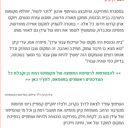
במסגרת הפרויקט, שיתבצע בשיתוף ארגון "לזכר לנצח", יוחלפו מקומות
הישיבה בבית הכנסת, תותקן תאורה חדשה, תונגש עזרת הנשים, ויוקם
ארון קודש חדש. כל אלה – במטרה להעניק למקום אווירה מחודשת,
מזמינה ומכבדת, שתמשיך לשמר את רוחו של עידן גם לאחר מותו.
"בית הכנסת היה מקום של שייכות עבור עידן", סיפרה אמו, עדי קינן.
"הוא מצא בו חיבור עמוק, תמיכה ואהבה. זה המקום שבו התחזק וגדל.
אנחנו רוצים שהמקום הזה ימשיך להיות עוגן עבור בני הנוער בשכונה,
בדיוק כפי שהיה עבורו".
>> להצטרפות לרשימת התפוצה של מקומונט רמת גן וקבלת כל
העדכונים ראשונים בווטסאפ, לחץ/י כאן <<
עידן קינן הי"ד. צילום: באדיבות המשפחה
השיפוץ עתיד לצאת לדרך בקרוב, ולצדו יתקיים קמפיין גיוס תרומות
מהציבור הרחב. משפחת קינן מזמינה את תושבי רמת גן וכל מי שהסיפור
של עידן נגע בו, לקחת חלק בפרויקט ההנצחה ולהיות שותפים בהפיכת
המקום למוקד של אור, נתינה וזיכרון.