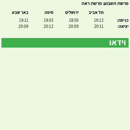
פרשת השבוע: פרשת ראה
תל אביב
ירושלים
חיפה
באר שבע
כניסה:
19:12
18:50
19:03
19:11
יציאה:
20:11
20:09
20:12
20:09