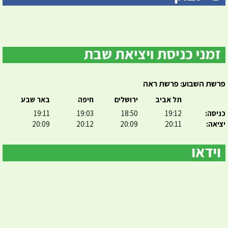
פרשת השבוע: פרשת ראה
תל אביב
ירושלים
חיפה
באר שבע
כניסה:
19:12
18:50
19:03
19:11
יציאה:
20:11
20:09
20:12
20:09