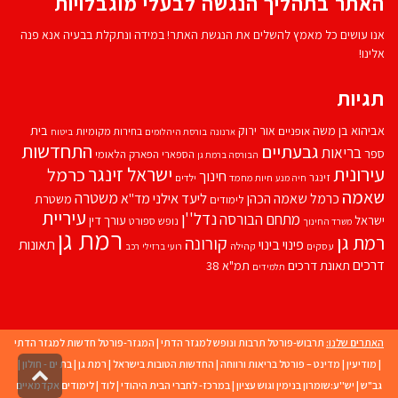
האתר בתהליך הנגשה לבעלי מוגבלויות
אנו עושים כל מאמץ להשלים את הנגשת האתר! במידה ונתקלת בבעיה אנא פנה
אלינו!
תגיות
אביהוא בן משה
בית
אור ירוק
אופניים
בחירות מקומיות
ארנונה
בורסת היהלומים
ביטוח
התחדשות
גבעתיים
בריאות
ספר
הספארי
הפארק הלאומי
הבורסה ברמת גן
עירונית
ישראל זינגר
כרמל
חינוך
זינגר
חיות מחמד
ילדים
חיה מנע
שאמה
משטרה
ליעד אילני
כרמל שאמה הכהן
מד''א
משטרת
לימודים
עיריית
נדל''ן
מתחם הבורסה
ישראל
עורך דין
נופש
ספורט
משרד החינוך
רמת גן
רמת גן
קורונה
פינוי בינוי
תאונות
עסקים
קהילה
רועי ברזילי
רכב
דרכים
תאונת דרכים
תמ"א 38
תלמידים
האתרים שלנו:
תרבוש-פורטל תרבות ונופש למגזר הדתי
|
המגזר-פורטל חדשות למגזר הדתי
|
מודיעין
|
מדינט – פורטל בריאות ורווחה
|
החדשות הטובות בישראל
|
רמת גן
|
בת ים - חולון
|
גליל
גב"ש
|
יש''ע:שומרון בנימין וגוש עציון
|
במרכז- לחברי הבית היהודי
|
לוד
|
לימודים אקדמאיים
לרא