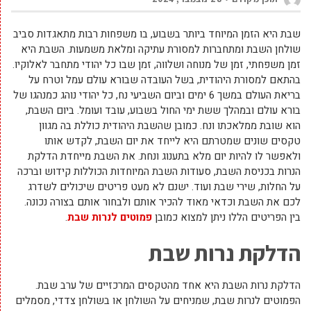
שבת היא הזמן המיוחד ביותר בשבוע, בו משפחות רבות מתאגדות סביב
שולחן השבת ומתחברות למסורת עתיקה ומלאת משמעות. השבת היא
זמן משפחתי, זמן של מנוחה ושלווה, זמן שבו כל יהודי מתחבר לאלוקיו.
בהתאם למסורת היהודית, בשל העובדה שבורא עולם עמל וטרח על
בריאת העולם במשך 6 ימים וביום השביעי נח, כל יהודי נוהג כמנהגו של
בורא עולם ובמהלך ששת ימי החול בשבוע, עובד ועומל. ביום השבת,
הוא שובת ממלאכתו ונח. כמובן שהשבת היהודית כוללת בה מגוון
טקסים שונים שמטרתם היא לייחד את יום השבת, לקדש אותו
ולאפשר לו להיות יום מלא בתענוג ונחת. את השבת מייחדת הדלקת
הנרות בכניסת השבת, סעודות השבת המיוחדות הכוללות קידוש וברכה
על החלות, שירי שבת ועוד. ישנם לא מעט פריטים שיכולים לשדרג
לכם את השבת וכדאי מאוד להכיר אותם ולבחור אותם בצורה נכונה.
בין הפריטים הללו ניתן למצוא כמובן
פמוטים לנרות שבת
.
הדלקת נרות שבת
הדלקת נרות השבת היא אחד מהטקסים המרכזיים של ערב שבת.
הפמוטים לנרות שבת, שמניחים על השולחן או בשולחן צדדי, מסמלים