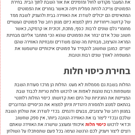
את המעבר מקודש לחול ומזמינים את אור השבת לתוך הבית. בחירת
הפמוטים צריכה להיות סמלית ויפה וכאשר בוחרים את הפמוטים
המתאימים הם יכולים לשדרג את האווירה בבית ולהעניק לשבת ממד
של קדושה וייחודיות. ניתן למצוא כיום מגוון רחב של פמוטים העשויים
מחומרי גלם שונים לרבות: כסף, מתכת, זכוכית או קרמיקה, כאשר
חשוב שכל אדם יבחר את הפמוטים שהוא הכי מתחבר אליהם מבחינת
המראה והעיצוב, מבחינת מה שהם משדרים ומבחינת האווירה שהם
יוצרים. כמובן שחשוב להקפיד על פמוטים איכותיים שישמשו את
המשפחה לאורך שנים רבות וטובות.
בחירת כיסוי חלות
החלות בשבת גם מסמלות לא מעט. החלות הן מרכז סעודת השבת
ומשפחות רבות נוהגות לאפות או לרכוש חלות טריות לכבוד שבת
המציינות את החגיגיות של היום ואת קדושתו. כיסוי החלות רלוונטי
בהתאם למנהג ולמסורת היהודית וניתן למצוא את הכיסויים המדוברים
במגוון רחב של עיצובים, צבעים ודגמים. בכדי לשדרג את שולחן השבת
שלכם ובכדי ליצור בו את האווירה הטובה ביותר, אין ספק שחשוב
וכדאי לרכוש
כיסוי חלות
איכותי ומעוצב שישרה את האווירה שאתם
רוצים ליצור ויעניק לכם הרגשה נעימה בכל פעם שתסתכלו על השולחן