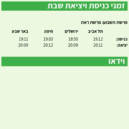
פרשת השבוע: פרשת ראה
תל אביב
ירושלים
חיפה
באר שבע
כניסה:
19:12
18:50
19:03
19:11
יציאה:
20:11
20:09
20:12
20:09