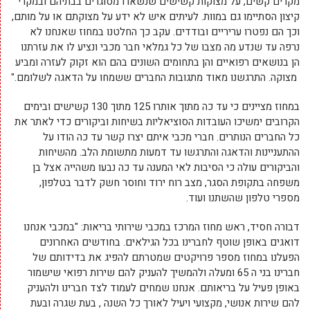
מקרים קשים, על מצוקות קשישים שנשארו מסוגרים בבתיהם ובמקרי
קיצון הסתיימו גם במוות. לעיתים איש לא ידע על מצוקתם או על מותם,
וכך הם נפטרו עריריים ובודדים. עקב כך החלטנו במחוז שאנחנו לא
נרפה עד שנדע מה מצבו של כל גמלאי חבר מכבי ונציע לו את עזרתנו
הן בנושאים רפואיים והן בתחומים השונים בהם הוא זקוק לעזרה ומביע
מצוקה. התרגשנו מאוד מתגובות החברים ששמחו על הדאגה לשלומם."
במחוז מציינים כי עד כה מתוך אותרו 125 מתוך 130 קשישים ובימים
הקרובים ימשיכו העובדות הסוציאליות בשיחות וביקורים כדי לאתר את
כל החברים הנותרים. חברי מכבי איתם יצרו קשר עד כה הודו על
ההתעניינות והדאגה והתרגשו עד דמעות מתשומת הלב. מהשיחות
והביקורים עולה כי הסיבות לאי המענה עד כה נבעו משהייה אצל בן
משפחה בתקופת הסגר, מצב רוח ירוד וחוסר חשק לדבר בטלפון,
מספרי טלפון שהשתנו ועוד.
דבורה חסיד, ראש מחוז המרכז במכבי שירותי בריאות: "במכבי אנחנו
דואגים באופן שוטף לחברינו בכל הגילאים. בחודשים האחרונים
הפעלנו במחוז מספר פרויקטים שמטרתם להפיג את בדידותם של
חברינו בני ה 65 ומעלה ולהמשיך להעניק להם שירות רפואי שישמור
באופן פעיל על בריאותם. אנחנו שמחים לעמוד לצד חברינו ולהעניק
להם שירות אנושי, מקצועי ויעיל לאורך כל השנה , בעת שגרה ובעת