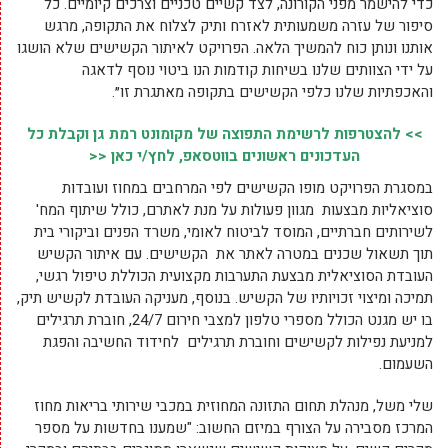
כדי להישמר מפני הקורונה, לצד קשיים טכניים וצרכים קיומיים. כל
סיפור של עזרה משמעותית לאזרח ותיק לצלוח את התקופה, מרגש
אותנו ונותן כוח להמשיך הלאה. הפרויקט לאיתור הקשישים שלא הושגו
על ידי הצוותים שלנו בשיחות קודמות הנו ביטוי נוסף לדאגה
והאכפתיות שלנו כלפי הקשישים בתקופה מאתגרת זו״.
>> להצטרפות לרשימת התפוצה של מקומונט רמת גן וקבלת כל
העדכונים ראשונים בווטסאפ, לחץ/י כאן <<
במסגרת הפרויקט מופו הקשישים לפי המרחבים במחוז ועובדות
סוציאליות מבצעות מגוון פעולות על מנת לאתרם, כולל שיתוף המח'
לשירותים חברתיים, המוסד לביטוח לאומי, משרד הפנים וביקורי בית
תוך תשאול שכנים במטרה לאתר את הקשישים. עם איתור הקשיש
העובדת הסוציאלית מבצעת התערבות מקצועית הכוללת טיפול רגשי,
תמיכה ומיצוי זכויותיו של הקשיש. בנוסף, מעניקה העובדת לקשיש תיק,
בו יש מגנט הכולל מספרי טלפון למצבי חירום 24/7, חוברת תרגילים
למניעת נפילות לקשישים וחוברת תרגילים לחידוד החשיבה והפגת
השעמום.
שלי משל, מנהלת תחום התזונה המחוזית במכבי שירותי בריאות מחוז
המרכז מסבירה על הצורף במיזם החשוב: "שמענו בחדשות על מספר