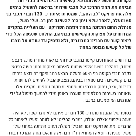
הקורונה והחשש לשלומם של קשישים רבים החיים בבדידות
הביאה את מחוז המרכז של מכבי שירותי בריאות להפעיל בימים
אלה את פרויקט "לב הזהב", שמטרתו איתור כ- 130 חברי מכבי בני
60 ומעלה, לאחר שלא ניתן היה להשיגם זמן רב.
שלי משל,
מנהלת תחום התזונה במחוז ויוזמת הפרויקט: "עם העלייה במקרים
המדווחים על מצוקות הקשישים בבתיהם, החלטנו שנעשה הכל כדי
ליצור קשר עם חברינו המבוגרים, ולא נפסיק עד שנדע על מצבו
של כל קשיש מבוטח במחוז"
בחודשים האחרונים קיימו במכבי שירותי בריאות מחוז המרכז מבצע
מיוחד, במהלכו בוצעו אלפי שיחות לאיתור מצוקות ומתן מענה רפואי
בקרב חברי הקופה בני ה-60 ומעלה. מבצע רחב היקף זה בוצע בימים
בהם קשישים רבים נשארו בביתם, מצב שהוביל לעיתים לתחושות
בדידות, עצב, ניתוק חברתי ומשפחתי ומצוקות נוספות. מקרים אלו
שאותרו בשיחות הטלפוניות הועברו באופן מידי להמשך טיפול על ידי
הגורמים המוסמכים במכבי.
בסופו של המבצע נותרו כ-130 חברים איתם לא נוצר קשר, לא היה
מענה טלפוני אצלם. אולם, במכבי החליטו לא לוותר ופעלו לאיתור כל
החברים. את הפרויקט יזמו והובילו מנהלת תחום התזונה במחוז שלי
משל, סגנית הרופאה המחוזית ד"ר ניבה אזוז וראש מחוז המרכז דבורה