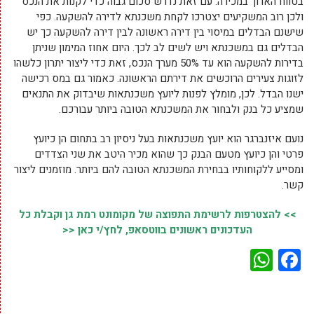
בטווח הארוך במכירה. עם זאת נדרש סכום גבוה כדי לקנות את הנכס
ולכן רוב המשקיעים יצטרכו לקחת משכנתא לדירה להשקעה. כפי
שישנם הבדלים במיסוי בין דירה ראשונה לבין דירה להשקעה כך יש
הבדלים גם במשכנתא ויש לשים לב לכך. היום אחוז המימון שניתן
בדירות להשקעה הוא עד 50% מערך הנכס, זאת כדי ליצור יתרון כלשהו
לזוגות צעירים הרוכשים את דירתם הראשונה. כאמור גם במס רכישה
ישנו הבדל. לכן, מומלץ לפנות ליועץ משכנתאות שיבדוק את התנאים
שמציע כל בנק ולבחור את המשכנתא הטובה ביותר עבורכם.
נועם איזנברגר הוא יועץ משכנתאות בעל ניסיון רב בתחום הן כיועץ
פרטי והן כיועץ מטעם הבנק כך שהוא מכיר היטב את שני הצדדים
ומסייע ללקוחותיו בבחירת המשכנתא הטובה להם ביותר. מוזמנים ליצור
קשר.
>> להצטרפות לרשימת התפוצה של מקומונט רמת גן וקבלת כל
העדכונים ראשונים בווטסאפ, לחץ/י כאן <<
WhatsApp
Facebook