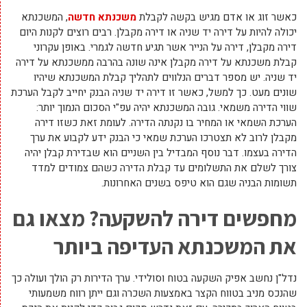
כאשר זוג או אדם מגיש בקשה לקבלת
משכנתא חדשה
, המשכנתא
יכולה להיות על דירה יד שניה או דירה מקבלן. רבים רוצים לקנות היום
דירה מקבלן, דירה על הנייר אשר תגיע חדשה לגמרי. באופן עקרוני
קבלת משכנתא על דירה מקבלן אינה שונה בהרבה ממשכנתא על דירה
יד שניה. יש מספר דברים הנלווים לתהליך קבלת המשכנתא שיהיו
שונים מעט. כך למשל, כאשר זו דירה יד שניה הבנק יחייב לקבל הערכת
שווי הדירה משמאי. גובה המשכנתא יהיה עפ"י הסכום הנמוך יותר:
הערכת השמאי או המחיר בו נקנתה הדירה. לעומת זאת כשזו דירה
מקבלן לרוב לא תצטרכו הערכת שמאי כי הבנק ידע לקבוע את ערך
הדירה בעצמו. דבר נוסף המבדיל בין השניים הוא שבדירת קבלן יהיה
צורך לשלם את התשלומים עד קבלת הדירה כשהם צמודים למדד
תשומות הבניה שגם הוא טיפס בשנים האחרונות.
מחפשים דירה להשקעה? מצאו גם
את המשכנתא העדיפה ביותר
נדל"ן נחשב אפיק השקעה בטוח וסולידי. ערך הדירות רק הולך ועולה כך
שהנכס מניב בטווח הקצר באמצעות השכרה וגם ייתן רווח משמעותי