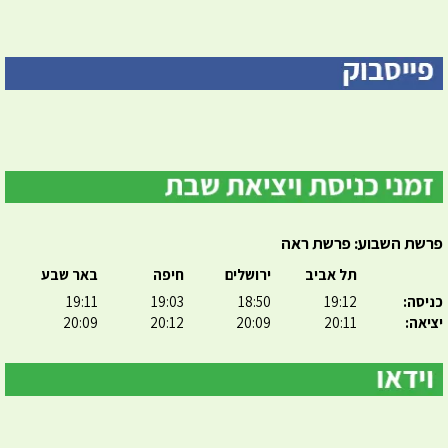
פרשת השבוע: פרשת ראה
תל אביב
ירושלים
חיפה
באר שבע
כניסה:
19:12
18:50
19:03
19:11
יציאה:
20:11
20:09
20:12
20:09