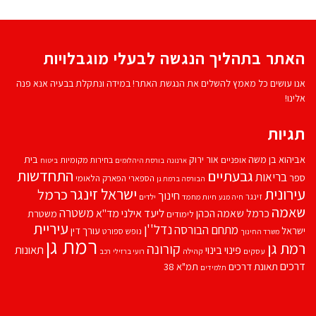
האתר בתהליך הנגשה לבעלי מוגבלויות
אנו עושים כל מאמץ להשלים את הנגשת האתר! במידה ונתקלת בבעיה אנא פנה
אלינו!
תגיות
אביהוא בן משה
בית
אור ירוק
אופניים
בחירות מקומיות
ארנונה
בורסת היהלומים
ביטוח
התחדשות
גבעתיים
בריאות
ספר
הספארי
הפארק הלאומי
הבורסה ברמת גן
עירונית
ישראל זינגר
כרמל
חינוך
זינגר
חיות מחמד
ילדים
חיה מנע
שאמה
משטרה
ליעד אילני
כרמל שאמה הכהן
מד''א
משטרת
לימודים
עיריית
נדל''ן
מתחם הבורסה
ישראל
עורך דין
נופש
ספורט
משרד החינוך
רמת גן
רמת גן
קורונה
פינוי בינוי
תאונות
עסקים
קהילה
רועי ברזילי
רכב
דרכים
תאונת דרכים
תמ"א 38
תלמידים