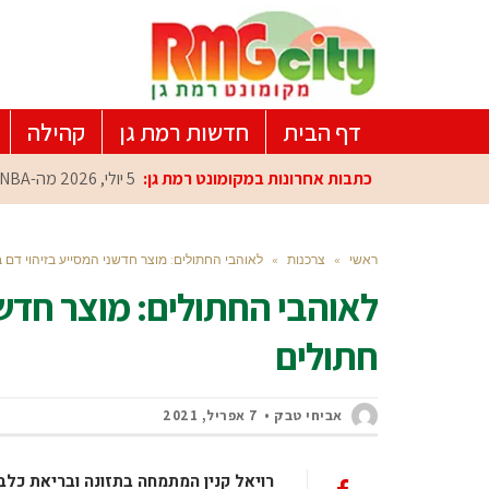
דף הבית
חדשות רמת גן
קהילה
כתבות אחרונות במקומונט רמת גן:
5 יולי, 2026
מה-NBA למרכז הפיתוח ברמת גן: עומרי כספי במפגש הוקרה מיוחד
ראשי
»
צרכנות
»
לאוהבי החתולים: מוצר חדשני המסייע בזיהוי דם 
לאוהבי החתולים: מוצר חדשנ
חתולים
אביחי טבק
7 אפריל, 2021
רויאל קנין המתמחה בתזונה ובריאת כל