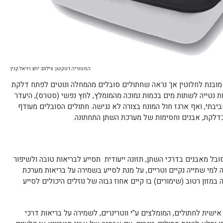
המטוריה דטקשן. צילום: יחצ רויאל קנין
 מובנת לחלוטין אך נראה ש
חתול
ים סובלים מהמחלה ונוטים לפתח דלקת
ת נטייה לשתות מים בכמות נמוכה מהמומלץ, לחץ נפשי (סטרס), היעדר
ביבתי, ואף ארגז חול המונח בצורה לא נגישה
.
חתול
ים הסובלים מעודף
בדלקת, אבנים וחסימות של מערכת השתן התחתונה.
ובל מאבנים בדרכי השתן, תזונה ייעודית תסייע לבריאות טובה ולשיפור
 למי שתייה נקיים וטריים, על מנת לסייע בשמירה על בריאות מערכת
במזון רטוב (שימורים) בו קיים אחוז גבוה של נוזלים היכולים לסייע
אישית ל
חתול
ים, המומלצים ע"י ווטרינרים, לשמירה על בריאות דרכי