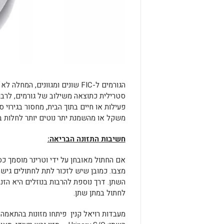
הגורמים ל-
FIC
שונים ומגוונים, המחלה לא
סטרילית כתוצאה משילוב של גורמים, לרבו
פעילות או חיים בתוך הבית, מחסור בגירוי ס
משקל או מהשמנת יתר נוטים יותר לחלות 
חשיבות התזונה הבריאה:
אם ה
חתול
מאובחן על ידי וטרינר מוסמך כס
מצבו
.
כמובן שיש לזכור לתת ל
חתול
ים גישה
השתן. דרך נוספת להרבות בנוזלים היא הזנה 
ל
חתול
במתן שתן.
מעבדות רויאל קנין
פיתחו מזונות בהתאמה 