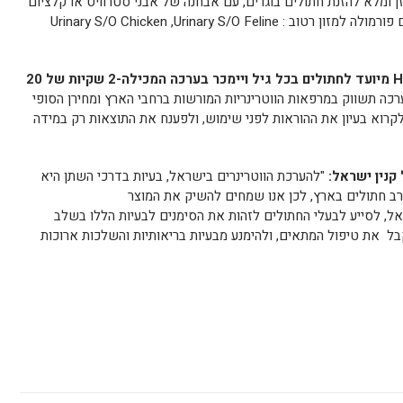
זן ומלא להזנת
חתול
ים בוגרים, עם אבחנה של אבני סטרוויט או קלציום
פורמולה למזון רטוב :
Urinary S/O Feline
,
Urinary S/O Chicken
H
מיועד ל
חתול
ים בכל גיל ויימכר בערכה המכילה-2 שקיות של 20
כה תשווק במרפאות הווטרינריות המורשות ברחבי הארץ ומחירן הסופי
קרוא בעיון את ההוראות לפני שימוש, ולפענח את התוצאות רק במידה
 קנין ישראל:
"להערכת הווטרינרים בישראל, בעיות בדרכי השתן היא
רב
חתול
ים בארץ, לכן אנו שמחים להשיק את המוצר
ל, לסייע לבעלי ה
חתול
ים לזהות את הסימנים לבעיות הללו בשלב
בל את טיפול המתאים, ולהימנע מבעיות בריאותיות והשלכות ארוכות