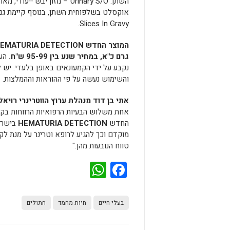
השתן:
Urinary S/O
– מזון יבש ייעודי, מאו
אוקסלט בשלפוחית השתן, בנוסף קיימת גם 
.
Slices In Gravy
המוצר החדש
EMATURIA DETECTION
גרם כ"א, במחיר שנע בין 95-99 ש"ח.
הער
נקבע על ידי הקמעונאים באופן בלעדי.
יש ל
והשימוש נעשה על פי ההוראות וההמלצות.
אתי בן דוד מנהלת ערוץ הווטרינרי רויאל
אחת משלוש הבעיות הרפואיות הרווחות בק
החדש
HEMATURIA DETECTION
בישרא
מוקדם וכך להגיע לרופא וטרינר על מנת לק
טווח הנובעות מהן."
WhatsApp
Facebook
בעלי חיים
חיות מחמד
חתולים