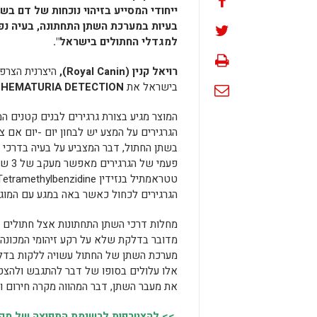
ייחודי
המסייע בזיהוי נוכחות של דם בשת
בעיות במערכת השתן התחתונה, בעיה נ
למגדלי ה
חתול
ים בישראל".
רויאל קנין (
Royal Canin
),
היצרנית הצרפת
בישראל את
HEMATURIA DETECTION
,
המוצר מגיע בצורת גרגירים לבנים קטנים ה
הגרגירים על המצע יש לבחון יום -יום אם צ
בשתן ה
חתול
, דבר המצביע על בעיה בדרכי 
פעמי של הגרגירים מאפשר מעקב של 3 שבועות עד חודש. גרגרי ®
טטראמתיל בנזידין
Tetramethylbenzidine
הגרגירים לכחול כאשר באה במגע עם המוגלו
מחלות דרכי השתן התחתונות אצל
חתול
ים
מדובר בדלקת שלא על רקע זיהומי המכונה
מערכת השתן של ה
חתול
עשויה ללקות בדל
אלו עלולים בסופו של דבר להתגבש ולהצטב
את מעבר השתן, דבר המהווה מקרה חירום וט
>> להצטרפות לרשימת התפוצה של מקומו