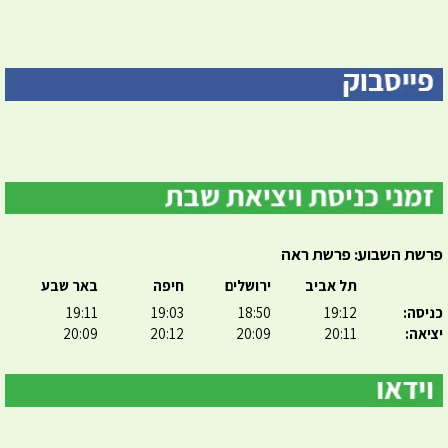
פרשת השבוע: פרשת ראה
תל אביב
ירושלים
חיפה
באר שבע
כניסה:
19:12
18:50
19:03
19:11
יציאה:
20:11
20:09
20:12
20:09