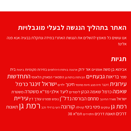
האתר בתהליך הנגשה לבעלי מוגבלויות
אנו עושים כל מאמץ להשלים את הנגשת האתר! במידה ונתקלת בבעיה אנא פנה
אלינו!
תגיות
אביהוא בן משה
בית
אור ירוק
אופניים
בחירות מקומיות
ארנונה
בורסת היהלומים
ביטוח
התחדשות
גבעתיים
בריאות
ספר
הספארי
הפארק הלאומי
הבורסה ברמת גן
עירונית
ישראל זינגר
כרמל
חינוך
זינגר
חיות מחמד
ילדים
חיה מנע
שאמה
משטרה
ליעד אילני
כרמל שאמה הכהן
מד''א
משטרת
לימודים
עיריית
נדל''ן
מתחם הבורסה
ישראל
עורך דין
נופש
ספורט
משרד החינוך
רמת גן
רמת גן
קורונה
פינוי בינוי
תאונות
עסקים
קהילה
רועי ברזילי
רכב
דרכים
תאונת דרכים
תמ"א 38
תלמידים