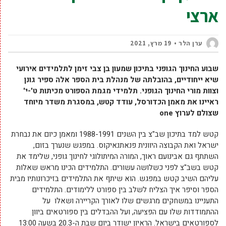
ארצי
ערן הלר
19 מרץ, 2021
שבוע החינוך הגופני בתיכון שמעון בן צבי זימן לתלמידים אירועי
שיא ייחודיים, בהובלתה של מנהלת בית הספר אלה ספיר גונן
וצוות מורי החינוך הגופני. תלמידי מגמת הספורט מכיתות ט'-י'
ראיינו את מאמן הכדורסל, עודד קטש, במסגרת משדר מיוחד
שצולם לערוץ one
קטש למד בתיכון שב"צ בין השנים 1988-1991 ומאמן כיום את נבחרת
ישראל ואת הקבוצה היוונית פנאתנאיקוס. במפגש שנערך בזום,
השתתף גם אבינועם ראוך, המורה המיתולוגי לחינוך גופני, שלימד את
קטש בשב"צ לפני כשלושה עשורים. התלמידים הכינו מראש שאלות
עליהם השיב קטש במפגש. הוא שיתף את התלמידים בזיכרונותיו מבית
הספר וסיפר איך הצליח לשלב בין ספורט ללימודים. התלמידים
התעניינו במשחקים מרגשים שלו לאורך הקריירה ושאלו על
ההתמודדות שלו עם הפציעה, ועל ההבדלים בין ספורטאים ביוון
לספורטאים בישראל. הראיון ישודר ביום שבת ה-20.3 בשעה 13:00