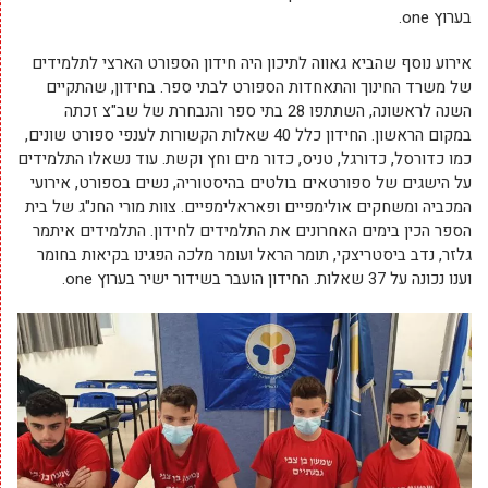
בערוץ one.
אירוע נוסף שהביא גאווה לתיכון היה חידון הספורט הארצי לתלמידים
של משרד החינוך והתאחדות הספורט לבתי ספר. בחידון, שהתקיים
השנה לראשונה, השתתפו 28 בתי ספר והנבחרת של שב"צ זכתה
במקום הראשון. החידון כלל 40 שאלות הקשורות לענפי ספורט שונים,
כמו כדורסל, כדורגל, טניס, כדור מים וחץ וקשת. עוד נשאלו התלמידים
על הישגים של ספורטאים בולטים בהיסטוריה, נשים בספורט, אירועי
המכביה ומשחקים אולימפיים ופאראלימפיים. צוות מורי החנ"ג של בית
הספר הכין בימים האחרונים את התלמידים לחידון. התלמידים איתמר
גלזר, נדב ביסטריצקי, תומר הראל ועומר מלכה הפגינו בקיאות בחומר
וענו נכונה על 37 שאלות. החידון הועבר בשידור ישיר בערוץ one.