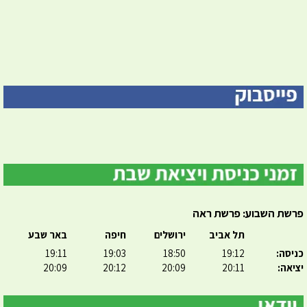
פרשת השבוע: פרשת ראה
תל אביב
ירושלים
חיפה
באר שבע
כניסה:
19:12
18:50
19:03
19:11
יציאה:
20:11
20:09
20:12
20:09