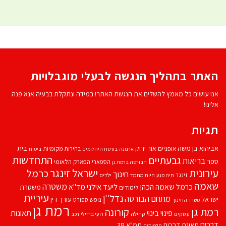
האתר בתהליך הנגשה לבעלי מוגבלויות
אנו עושים כל מאמץ להשלים את הנגשת האתר! במידה ונתקלת בבעיה אנא פנה
אלינו!
תגיות
אביהוא בן משה
בית
אור ירוק
אופניים
בחירות מקומיות
ארנונה
בורסת היהלומים
ביטוח
התחדשות
גבעתיים
בריאות
ספר
הספארי
הפארק הלאומי
הבורסה ברמת גן
עירונית
ישראל זינגר
כרמל
חינוך
זינגר
חיות מחמד
ילדים
חיה מנע
שאמה
משטרה
ליעד אילני
כרמל שאמה הכהן
מד''א
משטרת
לימודים
עיריית
נדל''ן
מתחם הבורסה
ישראל
עורך דין
נופש
ספורט
משרד החינוך
רמת גן
רמת גן
קורונה
פינוי בינוי
תאונות
עסקים
קהילה
רועי ברזילי
רכב
דרכים
תאונת דרכים
תמ"א 38
תלמידים