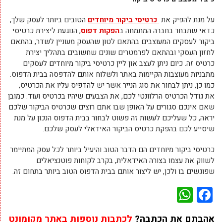
על מנת להפיק את
כרטיסי ביקור מיוחדים
הטובים ביותר לעסק שלך,
כדאי שתבחר בחברה המתמחה ב
הפקות דפוס
, הנוגעת ליצירת כרטיסי
ביקור לעסקים המעוצבים בהתאם לטון שהעסק מעוניין לשדר, בהתאם
לחזון העסקי ובהתאם לפרמטרים שונים שחשובים בתהליך יצירת
כרטיס זה. כיום ניתן לעצב און ליין כרטיסי ביקור מיוחדים לעסקים
מתבניות מעוצבות הקיימות באתר ולשלוח אותם להדפסה בבית הדפוס.
כמו כן, ניתן לבחור את סוג הנייר אשר יש להדפיס עליו את הכרטיס,
את גודל הכרטיס הרלוונטי לכם, את הצבעים שיהיו בכרטיס ועוד. כמובן
שאם אינכם סגורים על האופן שבו אתם רוצים שכרטיס הביקור שלכם
יראה, כל שעליכם לעשות זה פשוט לבחור בבית הדפוס הנכון על מנת
שיסייע לכם בהפקת כרטיס הביקור האידאלי לעסק שלכם.
כרטיסי ביקור מיוחדים הם הדבר הטוב והיעיל ביותר לכל עסק המתיימר
לשווק את עצמו בצורה האידאלית, בקרב לקוחות פוטנציאלים
שפוגשים בו ולכן, יש ליצור אותם בבית הדפוס הטוב ביותר בתחום זה.
WhatsApp
Facebook
אהבתם את הכתבה?
לכתבות נוספות באתר מקומונט