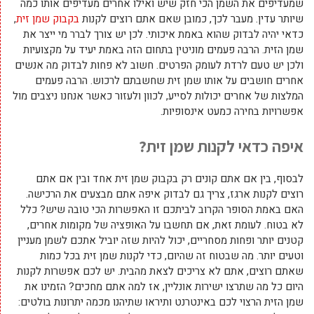
שמעדיפים את השמן הכי חזק שיש ואילו אחרים מעדיפים אותו כמה
שיותר עדין. מעבר לכך, כמובן שאם אתם רוצים לקנות
בקבוק שמן זית
,
כדאי יהיה לבדוק שהוא באמת איכותי. לכן יש צורך לברר מי ייצר את
שמן הזית. הרבה פעמים מוניטין בתחום הזה באמת יעיד על מקצועיות
ולכן יש טעם לרדת לעומק הפרטים. חשוב לא פחות לבדוק מה אנשים
אחרים חושבים על אותו שמן זית שחשבתם לרכוש. הרבה פעמים
המלצות של אחרים יכולות לסייע, לכוון ולעזור כאשר אנחנו ניצבים מול
אפשרויות בחירה כמעט אינסופיות.
איפה כדאי לקנות שמן זית?
לבסוף, בין אם אתם קונים רק בקבוק שמן זית אחד ובין אם אתם
רוצים לקנות ארגז, צריך גם לבדוק איפה אתם מבצעים את הרכישה.
האם באמת הסופר הקרוב לביתכם זו האפשרות הכי טובה שיש? כלל
לא בטוח. לעומת זאת, אם תחשבו על האופציה של מקומות אחרים,
קטנים יותר ופחות מסחריים, יכול להיות שזה יוביל אתכם לשמן מעניין
וטעים יותר. מה שבטוח זה שהיום, כדי לקנות שמן זית בכל כמות
שאתם רוצים, אתם לא צריכים לצאת מהבית. יש לכם אפשרות לקנות
היום כל מה שתרצו ישירות אונליין, אז למה אתם מחכים? הזמינו את
שמן הזית הרצוי לכם באינטרנט ותיראו שתיהנו מכמה יתרונות בולטים: