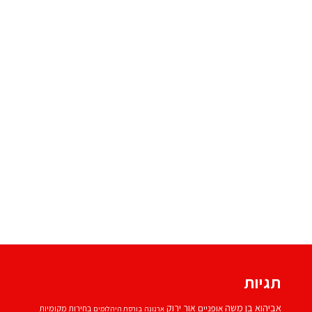
תגיות
אביהוא בן משה
אור ירוק
אופניים
בחירות מקומיות
ארנונה
בורסת היהלומים