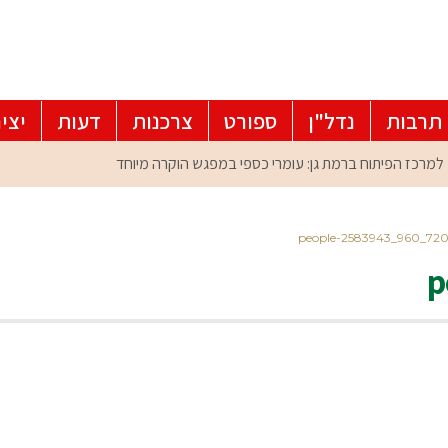
תרבות
נדל"ן
ספורט
צרכנות
דעות
יצי
people-2583943_960_72
p