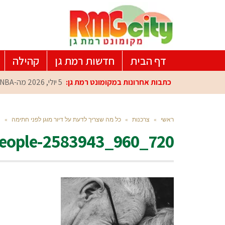
דף הבית
חדשות רמת גן
קהילה
כתבות אחרונות במקומונט רמת גן:
5 יולי, 2026
מה-NBA למרכז הפיתוח ברמת גן: עומרי כספי במפגש הוקרה מיוחד
ראשי
»
צרכנות
»
כל מה שצריך לדעת על דיור מוגן לפני חתימה
»
0
eople-2583943_960_720