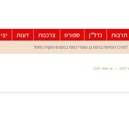
תרבות
נדל"ן
ספורט
צרכנות
דעות
יצי
 לכלב
»
צו הסגר לכלב