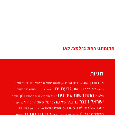
מקומונט רמת גן
לחצו כאן
תגיות
אביהוא בן משה
אור ירוק
אופניים
בחירות מקומיות
ארנונה
בורסת היהלומים
גבעתיים
בריאות
בית ספר
הספארי
הפארק
ביטוח
הבורסה ברמת גן
התחדשות עירונית
חינוך
הלאומי
זינגר
חיות מחמד
ילדים
חיה מנע
ישראל זינגר
כרמל שאמה
כרמל שאמה הכהן
לימודים
משטרה
ליעד אילני
מתחם
מד''א
משטרת ישראל
משרד החינוך
עיריית רמת גן
נדל''ן
הבורסה
עורך דין
נופש
ספורט
עסקים