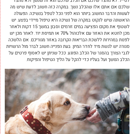
לטייל. לא מהצד שלכם אם הכלב שלכם הוא זה שנשך ולא מהצד
שלכם אם אתם אלו שהכלב נשך. במקרה כזה חשוב לדעת שיש מה
לעשות והדבר החשוב ביותר הוא לפני הכל לטפל בנשיכה. הפעולה
הראשונה שיש לנקוט במקרה של נשיכה היא טיפול מיידי בפצע. יש
לשטוף את מקום הפציעה במים זורמים וסבון במשך 15 דקות ולאחר
מכן לחטא את האזור עם אלכוהול 70% או תמיסת יוד. לאחר מכן יש
לפנות במהירות ללשכת הבריאות הקרובה באזור מגוריכם. אם הלשכה
סגורה יש לגשת מיד לחדר המיון. בעת הפנייה חשוב לברר מול הרשויות
לגבי הצורך בהסגר של הכלב הפוגע. ככל שניתן יש לאסוף פרטים על
הכלב הנושך ועל בעליו כדי להקל על הליך הטיפול והפיקוח.