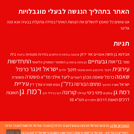
האתר בתהליך הנגשה לבעלי מוגבלויות
אנו עושים כל מאמץ להשלים את הנגשת האתר! במידה ונתקלת בבעיה אנא פנה
אלינו!
תגיות
אביהוא בן משה
בית
אור ירוק
אופניים
בחירות מקומיות
ארנונה
בורסת היהלומים
ביטוח
התחדשות
גבעתיים
בריאות
ספר
הספארי
הפארק הלאומי
הבורסה ברמת גן
עירונית
ישראל זינגר
כרמל
חינוך
זינגר
חיות מחמד
ילדים
חיה מנע
שאמה
משטרה
ליעד אילני
כרמל שאמה הכהן
מד''א
משטרת
לימודים
עיריית
נדל''ן
מתחם הבורסה
ישראל
עורך דין
נופש
ספורט
משרד החינוך
רמת גן
רמת גן
קורונה
פינוי בינוי
תאונות
עסקים
קהילה
רועי ברזילי
רכב
דרכים
תאונת דרכים
תמ"א 38
תלמידים
האתרים שלנו:
תרבוש-פורטל תרבות ונופש למגזר הדתי
|
המגזר-פורטל חדשות למגזר הדתי
|
מודיעין
|
מדינט – פורטל בריאות ורווחה
|
החדשות הטובות בישראל
|
רמת גן
|
בת ים - חולון
|