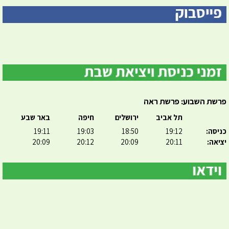
פרשת השבוע: פרשת ראה
תל אביב
ירושלים
חיפה
באר שבע
כניסה:
19:12
18:50
19:03
19:11
יציאה:
20:11
20:09
20:12
20:09