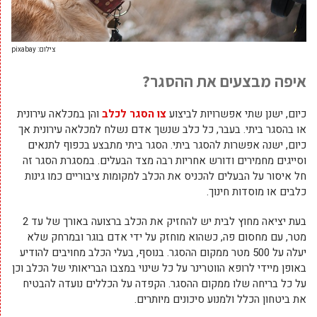
צילום: pixabay
איפה מבצעים את ההסגר?
כיום, ישנן שתי אפשרויות לביצוע
צו הסגר לכלב
והן במכלאה עירונית
או בהסגר ביתי. בעבר, כל כלב שנשך אדם נשלח למכלאה עירונית אך
כיום, ישנה אפשרות להסגר ביתי. הסגר ביתי מתבצע בכפוף לתנאים
וסייגים מחמירים ודורש אחריות רבה מצד הבעלים. במסגרת הסגר זה
חל איסור על הבעלים להכניס את הכלב למקומות ציבוריים כמו גינות
כלבים או מוסדות חינוך.
בעת יציאה מחוץ לבית יש להחזיק את הכלב ברצועה באורך של עד 2
מטר, עם מחסום פה, כשהוא מוחזק על ידי אדם בוגר ובמרחק שלא
יעלה על 500 מטר ממקום ההסגר. בנוסף, בעלי הכלב מחויבים להודיע
באופן מיידי לרופא הווטרינר על כל שינוי במצבו הבריאותי של הכלב וכן
על כל בריחה שלו ממקום ההסגר. הקפדה על הכללים נועדה להבטיח
את ביטחון הכלל ולמנוע סיכונים מיותרים.