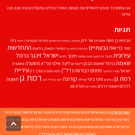
אנו עושים כל מאמץ להשלים את הנגשת האתר! במידה ונתקלת בבעיה אנא פנה
אלינו!
תגיות
אביהוא בן משה
בית
אור ירוק
אופניים
בחירות מקומיות
ארנונה
בורסת היהלומים
ביטוח
התחדשות
גבעתיים
בריאות
ספר
הספארי
הפארק הלאומי
הבורסה ברמת גן
עירונית
ישראל זינגר
כרמל
חינוך
זינגר
חיות מחמד
ילדים
חיה מנע
שאמה
משטרה
ליעד אילני
כרמל שאמה הכהן
מד''א
משטרת
לימודים
עיריית
נדל''ן
מתחם הבורסה
ישראל
עורך דין
נופש
ספורט
משרד החינוך
רמת גן
רמת גן
קורונה
פינוי בינוי
תאונות
עסקים
קהילה
רועי ברזילי
רכב
דרכים
תאונת דרכים
תמ"א 38
תלמידים
האתרים שלנו:
תרבוש-פורטל תרבות ונופש למגזר הדתי
|
המגזר-פורטל חדשות למגזר הדתי
|
מודיעין
|
מדינט – פורטל בריאות ורווחה
|
החדשות הטובות בישראל
|
רמת גן
|
בת ים - חולון
|
גליל
גב"ש
|
יש''ע:שומרון בנימין וגוש עציון
|
במרכז- לחברי הבית היהודי
|
לוד
|
לימודים אקדמאיים
לרא
העמו
בישראל
|
חדשות ישראל
|
כפר סבא
|
נדל"ן