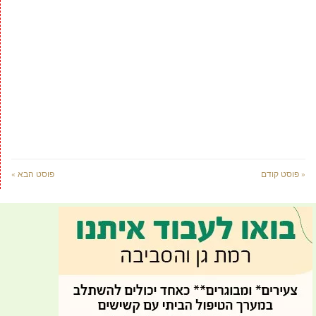
« פוסט קודם
פוסט הבא »