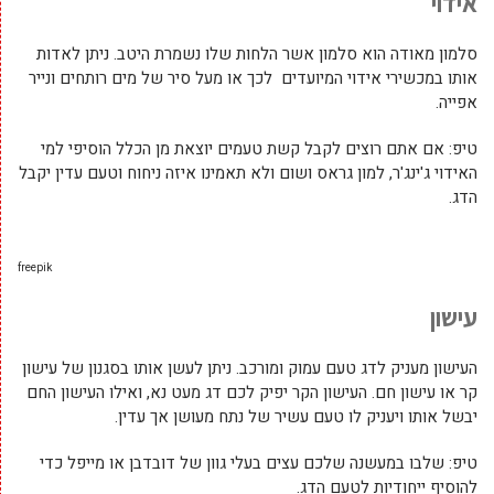
אידוי
סלמון מאודה הוא סלמון אשר הלחות שלו נשמרת היטב. ניתן לאדות
אותו במכשירי אידוי המיועדים לכך או מעל סיר של מים רותחים ונייר
אפייה.
טיפ: אם אתם רוצים לקבל קשת טעמים יוצאת מן הכלל הוסיפי למי
האידוי ג'ינג'ר, למון גראס ושום ולא תאמינו איזה ניחוח וטעם עדין יקבל
הדג.
freepik
עישון
העישון מעניק לדג טעם עמוק ומורכב. ניתן לעשן אותו בסגנון של עישון
קר או עישון חם. העישון הקר יפיק לכם דג מעט נא, ואילו העישון החם
יבשל אותו ויעניק לו טעם עשיר של נתח מעושן אך עדין.
טיפ: שלבו במעשנה שלכם עצים בעלי גוון של דובדבן או מייפל כדי
להוסיף ייחודיות לטעם הדג.