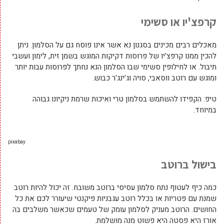
קרפצ'יו או סשימי
מאכלים רבים מכינים בסגנון נא אשר אינו פוסח גם על הסלמון. ניתן
להכין ממנו קרפצ'יו של פרוסות דקיקות המוגש בשמן זית, לימון ועשבי
תיבול. או לחילופין סשימי שבו הסלמון הנא נחתך לפרוסות עבות יותר
ומוגש עם רוטב ווסאבי, סויה וג'ינג'ר כבוש.
טיפ: הקפידו להשתמש בסלמון טרי ואיכות שרמת ניקיונו גבוהה
במיוחד.
pixabay
בישול ברוטב
כמה כיף לעטוף נתח סלמון עסיסי ברוטב משובח. זה יכול להיות רוטב
שמנת עם פטריות או בכלל רוטב עגבניות פיקנטי שיעורר לכם את כל
החושים. הרוטב מעניק לסלמון עומק של טעמים שכאשר משלבים בה
אורז היא פסטה היא פשוט מנה מושלמת.