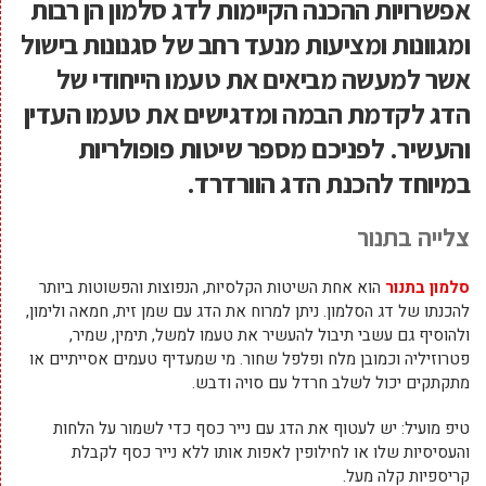
אפשרויות ההכנה הקיימות לדג סלמון הן רבות
ומגוונות ומציעות מנעד רחב של סגנונות בישול
אשר למעשה מביאים את טעמו הייחודי של
הדג לקדמת הבמה ומדגישים את טעמו העדין
והעשיר. לפניכם מספר שיטות פופולריות
במיוחד להכנת הדג הוורדרד.
צלייה בתנור
סלמון בתנור
הוא אחת השיטות הקלסיות, הנפוצות והפשוטות ביותר
להכנתו של דג הסלמון. ניתן למרוח את הדג עם שמן זית, חמאה ולימון,
ולהוסיף גם עשבי תיבול להעשיר את טעמו למשל, תימין, שמיר,
פטרוזיליה וכמובן מלח ופלפל שחור. מי שמעדיף טעמים אסייתיים או
מתקתקים יכול לשלב חרדל עם סויה ודבש.
טיפ מועיל: יש לעטוף את הדג עם נייר כסף כדי לשמור על הלחות
והעסיסיות שלו או לחילופין לאפות אותו ללא נייר כסף לקבלת
קריספיות קלה מעל.