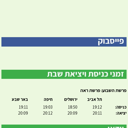
פרשת השבוע: פרשת ראה
תל אביב
ירושלים
חיפה
באר שבע
כניסה:
19:12
18:50
19:03
19:11
יציאה:
20:11
20:09
20:12
20:09