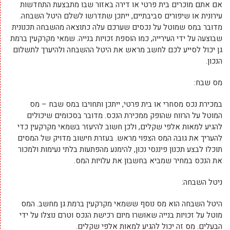
אם אתם מוכרים בית פרטי או דירה באזור שבו מתבצעת התחדשות
עירונית או שיפורים סביבתיים, ייתכן שתדרשו לשלם היטל השבחה.
מדובר במס שמוטל על נכסים שערכם עלה כתוצאה מהשבחה תכנונית
שבוצעה על ידי העירייה, כמו הוספת זכויות בנייה. שמאי מקרקעין ברמת
גן יכול לסייע לכם לחשב מראש את היטל ההשבחה ולהיערך לתשלום
הנכון.
מס שבח:
במכירת נכס מסחרי או בית פרטי, ייתכן ותחויבו במס שבח – מס
המוטל על הרווח שהופק ממכירת הנכס. מדובר בסכומים שיכולים
להגיע למאות אלפי שקלים, ולכן חשוב להיעזר בשמאי מקרקעין כדי
להעריך את גובה המס הצפוי מראש. בעזרת חישוב מדויק של המסים
תוכלו לבצע תכנון פיננסי נכון, להימנע מהפתעות בלתי נעימות ולמכור
את הנכס במחיר שמביא בחשבון את עלויות המס.
ניטל השבחה:
היטל השבחה הוא מס נוסף ששמאי מקרקעין ברמת גן מחשב. המס
מוטל על זכויות בנייה שאושרו מיום רכישת הנכס וטרם נוצלו על ידי
הבעלים. מס זה יכול להגיע למאות אלפי שקלים.