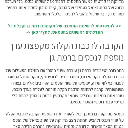
מדויקת זו קריטית כאשר מתכננים למכור או להשקיע בנכס. בלי הערכה
נכונה של הפוטנציאל העתידי של הנכס, קיים סיכון למכור אותו במחיר
נמוך מדי, דבר שיכול להוביל להפסד כלכלי משמעותי.
>> להצטרפות לרשימת התפוצה של מקומונט רמת גן וקבלת כל
העדכונים ראשונים בווטסאפ, לחץ/י כאן <<
הקרבה לרכבת הקלה: מקפצת ערך
נוספת לנכסים ברמת גן
התחבורה הציבורית ברמת גן עוברת שינוי מהותי עם תחילת הפעילות של
הרכבת הקלה. הקו האדום, העובר בציר ז'בוטינסקי, והקו הסגול המיועד
לעבור באלוף שדה, ישפיעו על שווי הנכסים הקרובים אליהם בצורה
משמעותית. קרבה לתחנות הרכבת הקלה תורמת לעלייה בערך הנכס,
וזוהי אחת הסיבות שבגללן שמאי מקרקעין ברמת גן הופך להיות כלי
קריטי עבור רוכשי ומוכרי נכסים.
שמאי מקרקעין ברמת גן יכול להעריך את השפעת הקרבה לרכבת הקלה
על שווי הנכס ולהציע תמונת מצב מדויקת על הפוטנציאל של הנכס
בטווח הקצר והארוך. לדוגמה, נכסים שנמצאים במרחק הליכה קצר