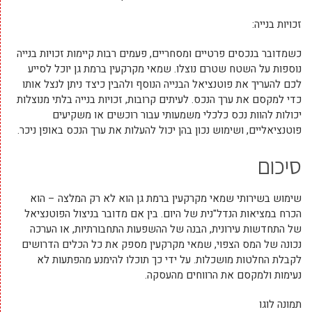
זכויות בנייה:
כשמדובר בנכסים פרטיים ומסחריים, פעמים רבות קיימות זכויות בנייה
נוספות על השטח שטרם נוצלו. שמאי מקרקעין ברמת גן יוכל לסייע
לכם להעריך את פוטנציאל הבנייה הנוסף ולהבין כיצד ניתן לנצל אותו
כדי למקסם את ערך הנכס. לעיתים קרובות, זכויות בנייה בלתי מנוצלות
יכולות להוות נכס כלכלי משמעותי עבור רוכשים או משקיעים
פוטנציאליים, ושימוש נכון בהן יכול להעלות את ערך הנכס באופן ניכר.
סיכום
שימוש בשירותי שמאי מקרקעין ברמת גן הוא לא רק המלצה – הוא
הכרח במציאות הנדל"נית של היום. בין אם מדובר בניצול הפוטנציאל
של התחדשות עירונית, הבנה של ההשפעות התחבורתיות, או הערכה
נכונה של המס הצפוי, שמאי מקרקעין מספק את כל הכלים הדרושים
לקבלת החלטות מושכלות. על ידי כך תוכלו להימנע מהפתעות לא
נעימות ולמקסם את הרווחים מהעסקה.
תמונה לוגו