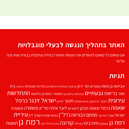
האתר בתהליך הנגשה לבעלי מוגבלויות
אנו עושים כל מאמץ להשלים את הנגשת האתר! במידה ונתקלת בבעיה אנא פנה
אלינו!
תגיות
אביהוא בן משה
בית
אור ירוק
אופניים
בחירות מקומיות
ארנונה
בורסת היהלומים
ביטוח
התחדשות
גבעתיים
בריאות
ספר
הספארי
הפארק הלאומי
הבורסה ברמת גן
עירונית
ישראל זינגר
כרמל
חינוך
זינגר
חיות מחמד
ילדים
חיה מנע
שאמה
משטרה
ליעד אילני
כרמל שאמה הכהן
מד''א
משטרת
לימודים
עיריית
נדל''ן
מתחם הבורסה
ישראל
עורך דין
נופש
ספורט
משרד החינוך
רמת גן
רמת גן
קורונה
פינוי בינוי
תאונות
עסקים
קהילה
רועי ברזילי
רכב