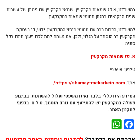
במשרדנו, א.פז שמאות מקרקעין, שמאי מקרקעין עם ניסיון של עשרות
שנים הבקיאים במגוון תחומי שמאות המקרקעין.
למשרדנו, הכרות רבה עם תחומי מיסוי המקרקעין. ידוע, כי בעסקת
מקרקעין רב הנסתר על הגלוי, ולכן, אנו נשמח לתת לכם ייעוץ חינם בכל
סוגיה.
א. פז שמאות מקרקעין
טלפון: 2698*
אתר:
https://shamay-mekarkein.com/
המידע הינו כללי בלבד ואינו משפטי ועלול להשתנות. בביצוע
פעולה במקרקעין יש להתייעץ עם גורם מוסמך
.
ט.ל.ח. בכפוף
לתקנון האתר.
WhatsApp
Facebook
אהבתם את הכתבה?
לכתבות נוספות באתר מקומונט