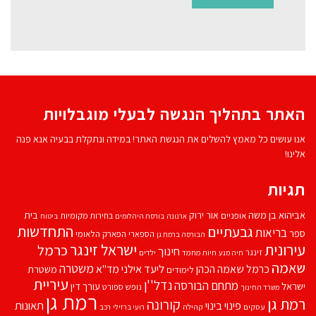
האתר בתהליך הנגשה לבעלי מוגבלויות
אנו עושים כל מאמץ להשלים את הנגשת האתר! במידה ונתקלת בבעיה אנא פנה
אלינו!
תגיות
אביהוא בן משה
בית
אור ירוק
אופניים
בחירות מקומיות
ארנונה
בורסת היהלומים
ביטוח
התחדשות
גבעתיים
בריאות
ספר
הספארי
הפארק הלאומי
הבורסה ברמת גן
עירונית
ישראל זינגר
כרמל
חינוך
זינגר
חיות מחמד
ילדים
חיה מנע
שאמה
משטרה
ליעד אילני
כרמל שאמה הכהן
מד''א
משטרת
לימודים
עיריית
נדל''ן
מתחם הבורסה
ישראל
עורך דין
נופש
ספורט
משרד החינוך
רמת גן
רמת גן
קורונה
פינוי בינוי
תאונות
עסקים
קהילה
רועי ברזילי
רכב