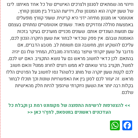
וזיהוי מה שמתאים לסגנון ולצרכים האישיים של כל אחד מאיתנו. ליבו
של שעון יוקרה הוא המנגנון שלו, וידיעת ההבדל בין מנגנון קוורץ,
אוטומטי או מנגנון מתיחה ידני היא קריטית. שעוני קוורץ מופעלים
באמצעות סוללה ומדויקים מאוד. שעונים אוטומטיים נמתחים בעצמם
עם תנועות העונדים אותם. שעונים מכניים מוערכים בעיקר בזכות
האומנות שבהם. אין ספק שכדאי לבחור את שעון היוקרה הנכון לכם,
עליכם להשקיע זמן, מחשבה וגם תשומת לב. מטבע הדברים, אם
מדובר על שעון יוקרתי שיוצר במהדורה מוגבלת, המחיר שלו גם יהיה
בהתאם. לכן כדאי לחשוב מראש גם על נושא התקציב. האם יש לכם,
למשל, תקציב ברור שאתם לא ממש רוצים לחרוג ממנו? והאם חשוב
לכם לקנות שעון יוקרה של מותג כלשהו? נסו לחשוב על הפרטים הללו
מראש. זה יעזור לכם לסנן בין את האפשרויות שונות וכך תוכלו לבחור
בקלות רבה יותר את השעון היוקרתי שיהפוך להיות חלק מהאישיות
שלכם.
>> להצטרפות לרשימת התפוצה של מקומונט רמת גן וקבלת כל
העדכונים ראשונים בווטסאפ, לחץ/י כאן <<
WhatsApp
Facebook