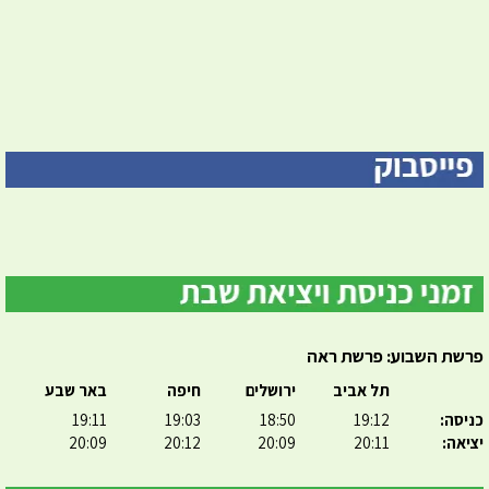
פרשת השבוע: פרשת ראה
תל אביב
ירושלים
חיפה
באר שבע
כניסה:
19:12
18:50
19:03
19:11
יציאה:
20:11
20:09
20:12
20:09