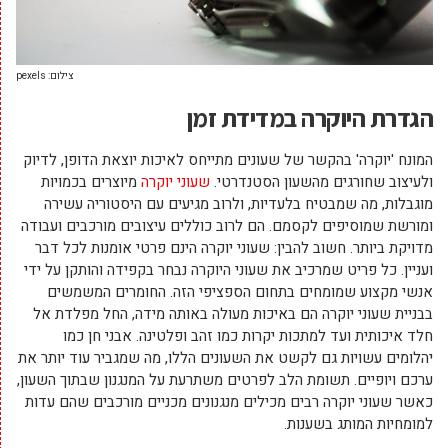
צילום: pexels
הגדרת היוקרה במדידת זמן
המונח 'יוקרה' בהקשר של שעונים מתייחס לאיכות יוצאת הדופן, לדיוק
ולעיצוב שחורגים מהשעון הסטנדרטי.
שעוני יוקרה
מיוצרים בכמויות
מוגבלות, מה שמבטיח בלעדיות, ולרוב מגיעים עם היסטוריה עשירה
ומורשת שמוסיפים לקסמם. הם לרוב כוללים עיצובים מורכבים ועבודה
מדויקת ביותר. חשוב להבין: שעוני יוקרה הינם פרטי אומנות לכל דבר
ועניין. כל פריט שמרכיב את שעוני היוקרה נבחר בקפידה והותקן על ידי
אנשי מקצוע שמומחים בתחום הספציפי הזה. החומרים המשמשים
בבניית שעוני יוקרה הם באיכות מעולה באותה מידה, החל מפלדת אל
חלד איכותית ועד למתכות יקרות כמו זהב ופלטינה. אבני חן כמו
יהלומים עשויות גם לקשט את השעונים הללו, מה שמגביר עוד יותר את
ערכם ויופיים. תשומת הלב לפרטים משתרעת על המנגנון שבתוך השעון,
כאשר שעוני יוקרה רבים מכילים מנגנונים מכניים מורכבים שהם עדות
למומחיות המותג בשענות.