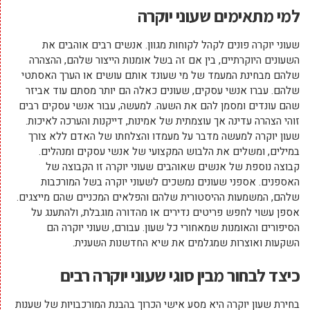
למי מתאימים שעוני יוקרה
שעוני יוקרה פונים לקהל לקוחות מגוון. אנשים רבים אוהבים את
השעונים היוקרתיים, בין אם זה בשל אומנות הייצור שלהם, ההצהרה
שלהם מבחינת המעמד של מי שעונד אותם עושים או הערך האסתטי
שלהם. עברו אנשי עסקים, שעונים כאלה הם יותר מסתם עוד אביזר
שהם עונדים ומסמן להם את השעה. למעשה, עבור אנשי עסקים רבים
זוהי הצהרה עדינה אך עוצמתית של אמינות, דייקנות והערכה לאיכות.
שעון יוקרה למעשה מדבר על מעמדו והצלחתו של האדם ללא צורך
במילים, ומשלים את הלבוש המקצועי של אנשי עסקים ומנהלים.
קבוצה נוספת של אנשים שאוהבים שעוני יוקרה זו הקבוצה של
האספנים. אספני שעונים נמשכים לשעוני יוקרה בשל המורכבות
שלהם, המשמעות ההיסטורית שלהם והפלאים המכניים שהם מייצגים.
אספן עשוי לחפש פריטים נדירים או מהדורה מוגבלת, ולהתענג על
הסיפורים והאומנות שמאחורי כל שעון. עבורם, שעוני יוקרה הם
השקעות ואוצרות שמגלמים את שיא החדשנות השענית.
כיצד לבחור מבין סוגי שעוני יוקרה רבים
בחירת שעון יוקרה היא מסע אישי הכרוך בהבנת המורכבויות של שענות