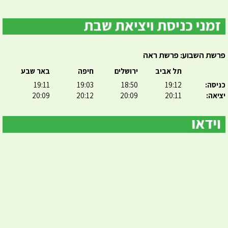
פרשת השבוע: פרשת ראה
תל אביב
ירושלים
חיפה
באר שבע
כניסה:
19:12
18:50
19:03
19:11
יציאה:
20:11
20:09
20:12
20:09