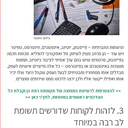
צילום: חופשי
הרשתות החברתיות – פייסבוק, יוטיוב, אינסטגרם, פינטרסט, טוויטר
ויש עוד – הן מרחב מצוין לשיווק זול ואפקטיבי להפליא. נוכחות חכמה
בפייסבוק, סרטונים שיש בהם ערך אמיתי לציבור ביוטיוב, תמונות
מושכות באינסטגרם או בפינטרסט – כל אלה מייצרים אישיות לעסק,
מבדלים אותו ממתחריו ומבטיחים לבעל העסק שקהל היעד שלו יכיר
אותו ואפילו ייקשר אליו ולכן ירצה לרכוש ממנו שירותים ומוצרים.
>> להצטרפות לרשימת התפוצה של מקומונט רמת גן וקבלת כל
העדכונים ראשונים בווטסאפ, לחץ/י כאן <<
3. לזהות לקוחות שדורשים תשומת
לב רבה במיוחד