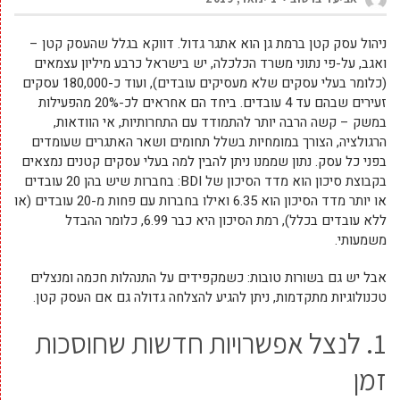
ניהול עסק קטן ברמת גן הוא אתגר גדול. דווקא בגלל שהעסק קטן –
ואגב, על-פי נתוני משרד הכלכלה, יש בישראל כרבע מיליון עצמאים
(כלומר בעלי עסקים שלא מעסיקים עובדים), ועוד כ-180,000 עסקים
זעירים שבהם עד 4 עובדים. ביחד הם אחראים לכ-20% מהפעילות
במשק – קשה הרבה יותר להתמודד עם התחרותיות, אי הוודאות,
הרגולציה, הצורך במומחיות בשלל תחומים ושאר האתגרים שעומדים
בפני כל עסק. נתון שממנו ניתן להבין למה בעלי עסקים קטנים נמצאים
בקבוצת סיכון הוא מדד הסיכון של BDI: בחברות שיש בהן 20 עובדים
או יותר מדד הסיכון הוא 6.35 ואילו בחברות עם פחות מ-20 עובדים (או
ללא עובדים בכלל), רמת הסיכון היא כבר 6.99, כלומר ההבדל
משמעותי.
אבל יש גם בשורות טובות: כשמקפידים על התנהלות חכמה ומנצלים
טכנולוגיות מתקדמות, ניתן להגיע להצלחה גדולה גם אם העסק קטן.
1. לנצל אפשרויות חדשות שחוסכות
זמן