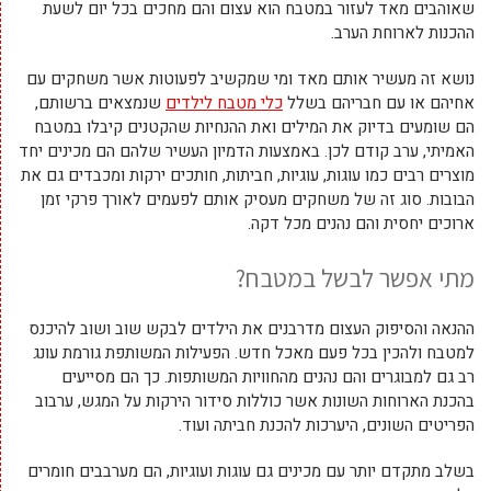
שאוהבים מאד לעזור במטבח הוא עצום והם מחכים בכל יום לשעת
ההכנות לארוחת הערב.
נושא זה מעשיר אותם מאד ומי שמקשיב לפעוטות אשר משחקים עם
אחיהם או עם חבריהם בשלל
כלי מטבח לילדים
שנמצאים ברשותם,
הם שומעים בדיוק את המילים ואת ההנחיות שהקטנים קיבלו במטבח
האמיתי, ערב קודם לכן. באמצעות הדמיון העשיר שלהם הם מכינים יחד
מוצרים רבים כמו עוגות, עוגיות, חביתות, חותכים ירקות ומכבדים גם את
הבובות. סוג זה של משחקים מעסיק אותם לפעמים לאורך פרקי זמן
ארוכים יחסית והם נהנים מכל דקה.
מתי אפשר לבשל במטבח?
ההנאה והסיפוק העצום מדרבנים את הילדים לבקש שוב ושוב להיכנס
למטבח ולהכין בכל פעם מאכל חדש. הפעילות המשותפת גורמת עונג
רב גם למבוגרים והם נהנים מהחוויות המשותפות. כך הם מסייעים
בהכנת הארוחות השונות אשר כוללות סידור הירקות על המגש, ערבוב
הפריטים השונים, היערכות להכנת חביתה ועוד.
בשלב מתקדם יותר עם מכינים גם עוגות ועוגיות, הם מערבבים חומרים