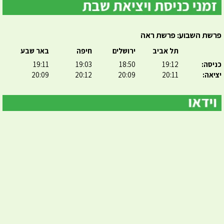
פרשת השבוע: פרשת ראה
תל אביב
ירושלים
חיפה
באר שבע
כניסה:
19:12
18:50
19:03
19:11
יציאה:
20:11
20:09
20:12
20:09