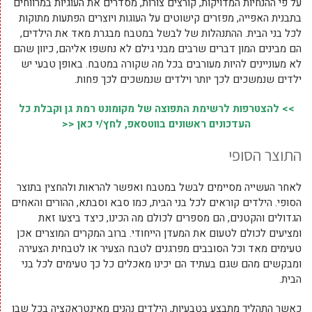
על פי ההנחיות המדויקות, קורצים צורות, מסדרים את העוגיות במרווחים
בתבנית האפייה, מפזרים קישוטים על העוגות ויוצרים הפתעות מתוקות
לכל בני הבית. ההתנהלות של לבשל במטבח מבגרת מאד את הילדים,
הם מבינים המון דברים שרבים מבני גילם לא נחשפו אליהם, כיוון שהם
לא מעוניינים להיות מעורבים בכל מה שקורה במטבח. באופן טבעי יש
ילדים שנמשכים לכך יותר וילדים שנמשכים לכך פחות.
>> להצטרפות לרשימת התפוצה של מקומונט רמת גן וקבלת כל
העדכונים ראשונים בווטסאפ, לחץ/י כאן <<
התוצר הסופי
לאחר העשייה מסיימים לבשל במטבח ואפשר להראות ולהחצין בתוצר
הסופי. הילדים קוראים לכל בני הבית, כמו סבא וסבתא, ההורים והאחים
הגדולים והקטנים, הם מספרים לכולם מה הכינו, כיצד ביצעו זאת
ומציעים לכולם לטעום את המעדן הייחודי. ברוב המקרים המוצרים אכן
טעימים מאד וכל הסובבים מפרגנים לטבח הצעיר או לטבחית הצעירה
ומבקשים מהם שגם בעתיד הם יכינו מאכלים כל כך טעימים לכל בני
הבית.
כאשר התהליך מתבצע בטבעיות, הילדים נהנים מאינטראקציה בכל שבו