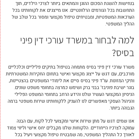
בנחישות להשגת הסכום ההוגן והמתאים ביותר לצרכי הילדים, תוך
התחשבות בכל הגורמים הרלוונטיים. אנו מייצגים את לקוחותינו בכל
הערכאות המשפטיות, ומבטיחים טיפול מקצועי ומסור בכל שלב של
ההליך המשפטי.
למה לבחור במשרד עורכי דין פיני
בסיס?
משרד עורכי דין פיני בסיס מתמחה בטיפול בתיקים פליליים וכלכליים
מורכבים, עם דגש על ייצוג מקצועי ואישי בתחום החקירות המשטרתיות
ותיקי המזונות. עו"ד פיני בסיס סיים את לימודי המשפטים בהצטיינות,
בוגר ישיבת פוניבז' בבני ברק ושימש כמרצה בתחומי משפט שונים.
הניסיון המקצועי העשיר שלנו והידע הרחב בתחומי המשפט הפלילי
והניהול העסקי מאפשרים לנו להעניק ללקוחותינו שירות משפטי ברמה
הגבוהה ביותר.
אנו שמים דגש על מתן שירות אישי ומקצועי לכל לקוח, עם הבנה
עמוקה לצרכיו הייחודיים. הלקוחות שלנו מקבלים יחס אישי וליווי צמוד
לאורך כל התהליך המשפטי, מה שמבטיח טיפול מקצועי ויעיל בכל