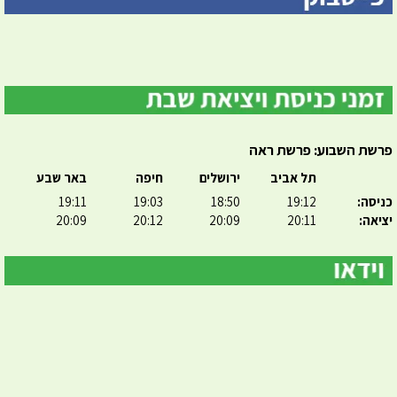
פרשת השבוע: פרשת ראה
תל אביב
ירושלים
חיפה
באר שבע
כניסה:
19:12
18:50
19:03
19:11
יציאה:
20:11
20:09
20:12
20:09