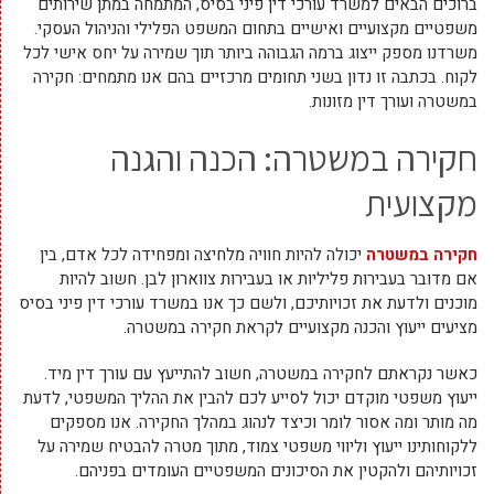
ברוכים הבאים למשרד עורכי דין פיני בסיס, המתמחה במתן שירותים
משפטיים מקצועיים ואישיים בתחום המשפט הפלילי והניהול העסקי.
משרדנו מספק ייצוג ברמה הגבוהה ביותר תוך שמירה על יחס אישי לכל
לקוח. בכתבה זו נדון בשני תחומים מרכזיים בהם אנו מתמחים: חקירה
במשטרה ועורך דין מזונות.
חקירה במשטרה: הכנה והגנה
מקצועית
חקירה במשטרה
יכולה להיות חוויה מלחיצה ומפחידה לכל אדם, בין
אם מדובר בעבירות פליליות או בעבירות צווארון לבן. חשוב להיות
מוכנים ולדעת את זכויותיכם, ולשם כך אנו במשרד עורכי דין פיני בסיס
מציעים ייעוץ והכנה מקצועיים לקראת חקירה במשטרה.
כאשר נקראתם לחקירה במשטרה, חשוב להתייעץ עם עורך דין מיד.
ייעוץ משפטי מוקדם יכול לסייע לכם להבין את ההליך המשפטי, לדעת
מה מותר ומה אסור לומר וכיצד לנהוג במהלך החקירה. אנו מספקים
ללקוחותינו ייעוץ וליווי משפטי צמוד, מתוך מטרה להבטיח שמירה על
זכויותיהם ולהקטין את הסיכונים המשפטיים העומדים בפניהם.