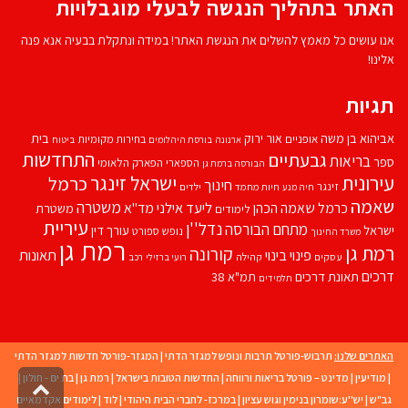
האתר בתהליך הנגשה לבעלי מוגבלויות
אנו עושים כל מאמץ להשלים את הנגשת האתר! במידה ונתקלת בבעיה אנא פנה
אלינו!
תגיות
אביהוא בן משה
בית
אור ירוק
אופניים
בחירות מקומיות
ארנונה
בורסת היהלומים
ביטוח
התחדשות
גבעתיים
בריאות
ספר
הספארי
הפארק הלאומי
הבורסה ברמת גן
עירונית
ישראל זינגר
כרמל
חינוך
זינגר
חיות מחמד
ילדים
חיה מנע
שאמה
משטרה
ליעד אילני
כרמל שאמה הכהן
מד''א
משטרת
לימודים
עיריית
נדל''ן
מתחם הבורסה
ישראל
עורך דין
נופש
ספורט
משרד החינוך
רמת גן
רמת גן
קורונה
פינוי בינוי
תאונות
עסקים
קהילה
רועי ברזילי
רכב
דרכים
תאונת דרכים
תמ"א 38
תלמידים
האתרים שלנו:
תרבוש-פורטל תרבות ונופש למגזר הדתי
|
המגזר-פורטל חדשות למגזר הדתי
|
מודיעין
|
מדינט – פורטל בריאות ורווחה
|
החדשות הטובות בישראל
|
רמת גן
|
בת ים - חולון
|
גליל
גב"ש
|
יש''ע:שומרון בנימין וגוש עציון
|
במרכז- לחברי הבית היהודי
|
לוד
|
לימודים אקדמאיים
לרא