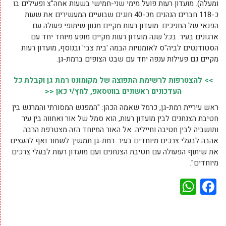
ומעלה). מועדון רעות פועל מימי שני-חמישי בשעות אחה"צ ופעילים בו
כ-118 חברים הנהנים מכ-40 חוגים שבועיים המעשירים את שעות
הפנאי של החניכים. מועדון רעות מקיים מגוון שיתופי פעולה עם
ארגונים בעיר. בכל שנה מועדון רעות מקיים מופע מיוחד יחד עם
הסטודנטים לביה"ס לאומנויות הבמה 'בית צבי' ובנוסף, מועדון רעות
מקיים גם פעילות ענפה יחד עם שבט הצופים ברמת-גן.
>> להצטרפות לרשימת התפוצה של מקומונט רמת גן וקבלת כל
העדכונים ראשונים בווטסאפ, לחץ/י כאן <<
ראש עיריית רמת-גן, כרמל שאמה הכהן: "המפגש המסורתי והמרגש בין
חטיבת הצנחנים לבין מועדון רעות, הוא סמל של אור ואחווה בין עיר
ותושביה לבין חטיבה וחייליה. אל האור המיוחד הזה מצטרפת הרבה
אהבה לבעלי צרכים מיוחדים בעיר. רמת-גן תמשיך לשמור ואף להעצים
את שיתוף הפעולה עם חטיבת הצנחנים ועם מועדון רעות לבעלי צרכים
מיוחדים".
WhatsApp
Facebook