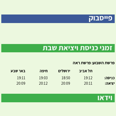
פרשת השבוע: פרשת ראה
תל אביב
ירושלים
חיפה
באר שבע
כניסה:
19:12
18:50
19:03
19:11
יציאה:
20:11
20:09
20:12
20:09