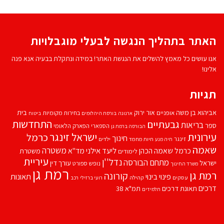
האתר בתהליך הנגשה לבעלי מוגבלויות
אנו עושים כל מאמץ להשלים את הנגשת האתר! במידה ונתקלת בבעיה אנא פנה
אלינו!
תגיות
אביהוא בן משה
בית
אור ירוק
אופניים
בחירות מקומיות
ארנונה
בורסת היהלומים
ביטוח
התחדשות
גבעתיים
בריאות
ספר
הספארי
הפארק הלאומי
הבורסה ברמת גן
עירונית
ישראל זינגר
כרמל
חינוך
זינגר
חיות מחמד
ילדים
חיה מנע
שאמה
משטרה
ליעד אילני
כרמל שאמה הכהן
מד''א
משטרת
לימודים
עיריית
נדל''ן
מתחם הבורסה
ישראל
עורך דין
נופש
ספורט
משרד החינוך
רמת גן
רמת גן
קורונה
פינוי בינוי
תאונות
עסקים
קהילה
רועי ברזילי
רכב
דרכים
תאונת דרכים
תמ"א 38
תלמידים