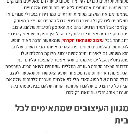
מקומות יוקרתיים ניכרים לעין מיד משום שיש להם מאפיינים מובהקים,
כמו שימוש בחומרים איכותיים ללא פשרות וקווים אלגנטיים
שמאפיינים את העיצוב. מקומות יוקרתיים כמו דירות במגדלי מגורים או
בווילות יכולים לקבל עיצוב גרנדיוזי וגדול מהחיים או עיצוב מאופק
וקלאסי אבל תמיד תרגישו בהם את האקסקלוסיביות שלהם. עיצוב
פנים מוקפד כזה אפשרי בכל תקציב אבל אין ספק שיש אופק יצירתי
רחב יותר בכל
עיצוב פנטהאוז יוקרתי
, שמאפשר הרבה מאוד חופש
להשתמש באלמנטים שונים. פנטהאוז הוא יותר מבית משום שלרוב
הוא משמש גם לאירוח וחייב להיות ייצוגי. חלוקת החללים שלו
פונקציונלית אבל יש אלמנטים שאי אפשר להתפשר עליהם, כמו
מדרגות ועיצוב הקומה השנייה, החללים שפתחים לשאר הבית, המרפסת
והגג, פינות האירוח ופינת המשפחה ושפע האפשרויות שאפשר לעצב
בגלל המבנה של הפנטהאוז. מלי לוי אלבוים מעצבת ללקוחות שלה את
הבית על פי הצרכים שלהם והתחושה הנוחה שלהם בבית שמתקבלת
מעיצוב אופטימלי שמותאם רק להם.
מגוון העיצובים שמתאימים לכל
בית