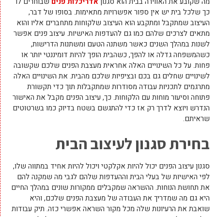
מה שקובע את האווירה בבית הוא סגנון
אדריכלות פנים
שבוחרים לו
כך שלכל בית יש אין ספור אפשרויות מתאימות. בסופו של דבר,
העיצוב שמתקבל ומתקבע הוא העיצוב שלקוחות מתחברים אליו והוא
מתאים לצרכים שלהם כמו גם להעדפות האישיות. עיצוב פנים אפשר
לשנות במהלך השנים כאשר משתנה הטעם ומשתנות הדרישות,
כשהמשפחה גדלה או להפך, כשהבית הופך להיות דומיננטי יותר או
פחות. על כל השינויים האלה אחראית מעצבת הפנים שלכם שקשובה
לשינויים שחלים גם בכם ובציפיות שלכם מהבית. את השינויים האלה
מתרגמים לתכניות עבודה מסודרות שמתקבלות תוך כדי תקשורת
פתוחה וסיעור מוחות עם הלקוחות. כך, עיצוב הפנים מקבל את האישור
הנדרש ויוצא לדרך רק אז כדי להתגשם בשטח בדיוק כמו בשרטוטים
שראיתם.
בחירת סגנון לעיצוב הבית
סגנון עיצוב הפנים יכול להיות אקלקטי ויכול להיות אחיד במתווה שלו,
לפי האישיות של בעלי הבית וההעדפות שלהם לגבי מה שמקנה להם
את תחושת הנוחות. ההשראה שמקבלים ממקורות שונים במהלך החיים
היא גם מה שמדריך את העבודה של מעצבת הפנים שלכם, והיא
שואבת את הרעיונות שלה מכל מקור השראה אפשרי כזה. תיק עבודות