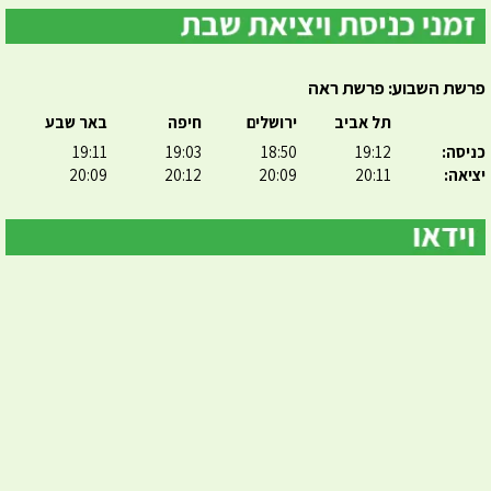
פרשת השבוע: פרשת ראה
תל אביב
ירושלים
חיפה
באר שבע
כניסה:
19:12
18:50
19:03
19:11
יציאה:
20:11
20:09
20:12
20:09