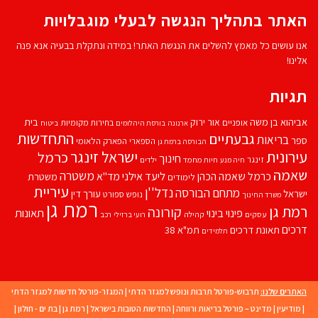
האתר בתהליך הנגשה לבעלי מוגבלויות
אנו עושים כל מאמץ להשלים את הנגשת האתר! במידה ונתקלת בבעיה אנא פנה
אלינו!
תגיות
אביהוא בן משה
בית
אור ירוק
אופניים
בחירות מקומיות
ארנונה
בורסת היהלומים
ביטוח
התחדשות
גבעתיים
בריאות
ספר
הספארי
הפארק הלאומי
הבורסה ברמת גן
עירונית
ישראל זינגר
כרמל
חינוך
זינגר
חיות מחמד
ילדים
חיה מנע
שאמה
משטרה
ליעד אילני
כרמל שאמה הכהן
מד''א
משטרת
לימודים
עיריית
נדל''ן
מתחם הבורסה
ישראל
עורך דין
נופש
ספורט
משרד החינוך
רמת גן
רמת גן
קורונה
פינוי בינוי
תאונות
עסקים
קהילה
רועי ברזילי
רכב
דרכים
תאונת דרכים
תמ"א 38
תלמידים
האתרים שלנו:
תרבוש-פורטל תרבות ונופש למגזר הדתי
|
המגזר-פורטל חדשות למגזר הדתי
|
מודיעין
|
מדינט – פורטל בריאות ורווחה
|
החדשות הטובות בישראל
|
רמת גן
|
בת ים - חולון
|