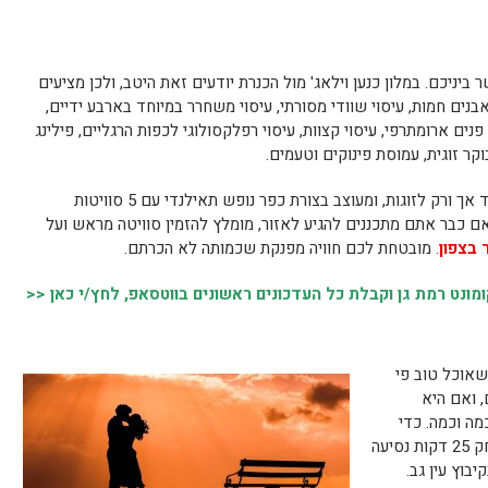
 ביניכם. במלון כנען וילאג' מול הכנרת יודעים זאת היטב, ולכן מציעים
נים חמות, עיסוי שוודי מסורתי, עיסוי משחרר במיוחד בארבע ידיים,
 פנים ארומתרפי, עיסוי קצוות, עיסוי רפלקסולוגי לכפות הרגליים, פילינג
וקר זוגית, עמוסת פינוקים וטעמים.
המתחם עצמו הוא מלון בוטיק יוקרתי המיועד אך ורק לזוגות, ומעוצב בצורת כפר נופש תאילנדי עם 5 סוויטות
 אם כבר אתם מתכננים להגיע לאזור, מומלץ להזמין סוויטה מראש ועל
 בצפון
.
מובטחת לכם חוויה מפנקת שכמותה לא הכרתם.
נט רמת גן וקבלת כל העדכונים ראשונים בווטסאפ, לחץ/י כאן <<
שאוכל טוב פי
, ואם היא
מה וכמה. כדי
לשמור על התמה הצפונית ליד הכנרת, במרחק 25 דקות נסיעה
בוץ עין גב.