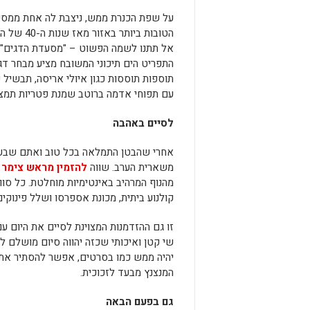
על שפת הכנרת ממש, ניצבת לה אחת ממסע
אל תתנו לשמה הפשוט – "מסעדת הדגים" 
התפריט הים תיכוני המשובח מציע מבחר דגי 
תוספות תוססות כגון איולי אריסה, תבשיל פ
עם תפוחי אדמה ברוטב שמנת פטריות תמצ
לסיים באהבה
אחרי שהבטן התמלאה בכל טוב ואתם שבעים 
משארית הערב. שווה
להזמין מראש צימר י
מהנוף המרהיב באינטימיות מוחלטת. כל סווי
קולנוע ביתית, מכונת אספרסו ושלל פינוקי
זו גם ההזדמנות המצוינת לסיים את היום עם
שי קטן ואיכותי שכזה יהווה סיום מושלם 
יהיה ממש כמו בסרטים, אפשר להסתיר את 
המנצנץ מבעד לזכוכית.
גם בפעם הבאה