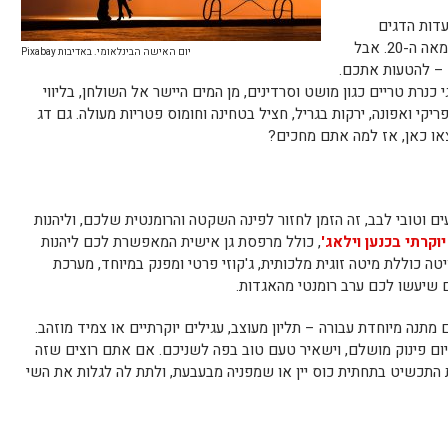
דות הדגים
הטובות ביותר באזור מאז שנות ה-40 של המאה ה-20. אבל
יום האישה הבינלאומי. באדיבות Pixabay
– להטעות אתכם.
כנרת טריים כגון מושט וסרדינים, מן המים היישר אל השולחן, בליווי
ריקי ואפונה, ירקות בגריל, חציל בטחינה וחומוס פטריות מעולה. גם דג
או כאן, אז למה אתם מחכים?
וטובי לבב, זה הזמן לחזור לפינה השקטה והרומנטית שלכם, וליהנות
וקרתי בכנען וילאג'
, כולל מרפסת גן אישית המאפשרת לכם ליהנות
טה כוללת מיטה זוגית מלכותית, ג'קוזי פרטי ומפנק במיוחד, מערכת
ם שיעשו לכם ערב רומנטי מהאגדות.
 מתנה מיוחדת עבורה – תליון מעוצב, עגילים יוקרתיים או צמיד מוזהב.
ליום פינוק מושלם, וישאיר טעם טוב בפה לשניכם. אם אתם רוצים שזה
התכשיט בתחתית כוס יין או שמפניה מבעבעת, ולתת לה לגלות את השי