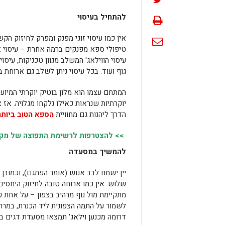
להתחיל בעיסוי
אין כמו עיסוי זוגי מפנק ומפרק לחיזוק הקשר
טיפולי ספא מפנקים ברמה אחרת – עיסוי אב
עיסוי הווילאג' המשלב מגוון טכניקות, עיסוי
גוף ועוד. בכל עיסוי ניתן לשלב גם ארוחת ב
יוקרתיות שנראות כאילו נלקחו מגלויה. אז
הדרך ליהנות גם מחוויית
הספא הטוב ביותר
>> להצטרפות לרשימת התפוצה של מקומו
להמשיך במסעדה
יין ישמח לבב אנוש (אומר הפתגם), וכמובן 
שלוש. אין כמו ארוחה טובה לחיזוק היחסים
מתקיימת מול נוף מרהיב בצפון – על אחת כ
דרומה מכנען וילאג' תמצאו מסעדת דגים בקי