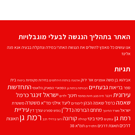
האתר בתהליך הנגשה לבעלי מוגבלויות
אנו עושים כל מאמץ להשלים את הנגשת האתר! במידה ונתקלת בבעיה אנא פנה
אלינו!
תגיות
אביהוא בן משה
בית
אור ירוק
אופניים
בחירות מקומיות
ארנונה
בורסת היהלומים
ביטוח
התחדשות
גבעתיים
בריאות
ספר
הספארי
הפארק הלאומי
הבורסה ברמת גן
עירונית
ישראל זינגר
כרמל
חינוך
זינגר
חיות מחמד
ילדים
חיה מנע
שאמה
משטרה
ליעד אילני
כרמל שאמה הכהן
מד''א
משטרת
לימודים
עיריית
נדל''ן
מתחם הבורסה
ישראל
עורך דין
נופש
ספורט
משרד החינוך
רמת גן
רמת גן
קורונה
פינוי בינוי
תאונות
עסקים
קהילה
רועי ברזילי
רכב
דרכים
תאונת דרכים
תמ"א 38
תלמידים