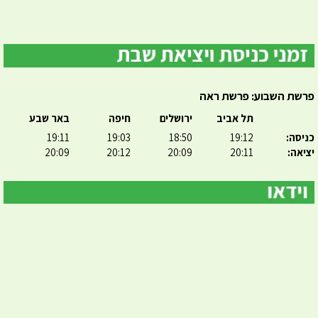
פרשת השבוע: פרשת ראה
תל אביב
ירושלים
חיפה
באר שבע
כניסה:
19:12
18:50
19:03
19:11
יציאה:
20:11
20:09
20:12
20:09