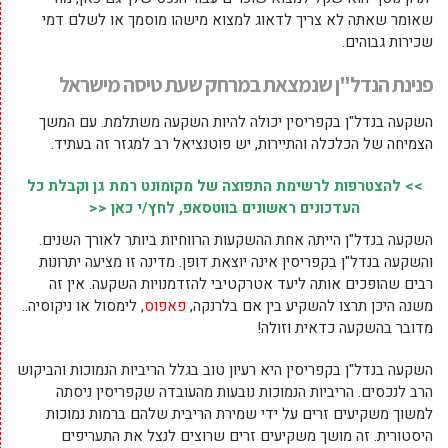
שאומר שאתה לא צריך לדאוג למצוא מישהו מוסמך או לשלם דמי
שכירות גבוהים.
פנינת הנדל"ן שנמצאת במרחק שעת טיסה מישראל
השקעה בנדל"ן בקפריסין יכולה להיות השקעה משתלמת. עם המשך
הצמיחה של הכלכלה והתיירות, יש פוטנציאל רב למגזר זה בעתיד.
>> להצטרפות לרשימת התפוצה של מקומונט רמת גן וקבלת כל
העדכונים ראשונים בווטסאפ, לחץ/י כאן <<
השקעה בנדל"ן הייתה אחת ההשקעות הרווחיות ביותר לאורך השנים.
והשקעה בנדל"ן בקפריסין אינה יוצאת דופן. מדינה זו מציעה יתרונות
רבים שהופכים אותה ליעד אטרקטיבי להזדמנויות השקעה. אין זה
משנה היכן תרצו להשקיע בין אם בלרנקה,
פאפוס
, לימסול או ניקוסיה..
מדובר בהשקעה כדאית וזולה!
השקעה בנדל"ן בקפריסין היא רעיון טוב בגלל הריביות הנמוכות והביקוש
הרב לנכסים. הריביות הנמוכות נובעות מהעובדה שקפריסין ניסתה
למשוך משקיעים זרים על ידי שמירת הריבית שלהם ברמות נמוכות
היסטורית. זה מושך משקיעים זרים שרוצים לנצל את התעריפים