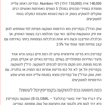
140,000 אירו (155,000 דולר) לפי Numbeo. המדינה ראתה עלייה
מתמדת במחירי הנכסים במהלך 5 השנים האחרונות ואנשים רבים
שוקלים להשקיע בשוק זה כעת כשהוא מתבסס כמקלט בטוח
למשקיעים.
שוק הנדל"ן בקפריסין הוא הזדמנות השקעה מצוינת למי שמחפש לגוון
את תיק ההשקעות שלהם. האי עבר מהלומה רבה בעשור האחרון, אך
הכלכלה התייצבה וכעת היא אחת הכלכלות הצומחות ביותר באירופה עם
קצב צמיחת תוצר שנתי של 2.5%.
קפריסין היא מדינה אירופאית שיש לה רמת חיים גבוהה והיא אחד
מיעדי התיירות הפופולריים בעולם. במדינת האיים יש אקלים מצוין,
תרבות מגוונת, וזהו מקום מדהים לנכסים להשקעה. נדל"ן להשקעה
בקפריסין זול אך לא זול כמו מדינות אחרות כמו רומניה או בולגריה. עם
זאת, שוק הנדל"ן של קפריסין נמצא במגמת עלייה והוא מציע שפע
הזדמנויות למשקיעים.
כמה תשואה נכס להשקעה בקפריסין יכול לעשות?
ע"פ דבריו של יאיר בושרי (ביגלובל – B GLOBAL) השקעה בקפריסין
היא דרך לגוון תיק ולקצור את היתרונות של שוק מתפתח. המדינה