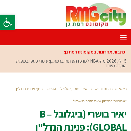
פתח סרגל
תפריט
כתבות אחרונות במקומונט רמת גן:
5 יולי, 2026
מה-NBA למרכז הפיתוח ברמת גן: עומרי כספי במפגש
הוקרה מיוחד
ראשי
»
תיירות ונופש
»
יאיר בושרי (ביגלובל – B GLOBAL): פנינת הנדל"ן
שנמצאת במרחק שעת טיסה מישראל
יאיר בושרי (ביגלובל – B
GLOBAL): פנינת הנדל"ן