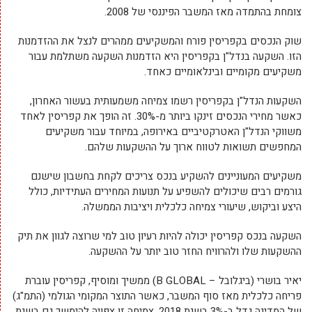
צומחת בהתמדה מאז המשבר הפיננסי של 2008.
שוק הנכסים בקפריסין פורח והמשקיעים ממהרים לנצל את ההזדמנות
הזו. השקעה בנדל"ן בקפריסין היא הזדמנות השקעה משתלמת עבור
משקיעים מקומיים ובינלאומיים כאחד.
השקעות הנדל"ן בקפריסין רשמו צמיחה משמעותית בעשור האחרון,
כאשר מחירי הנכסים זינקו ביותר מ-30%. זה הופך את קפריסין לאחד
משווקי הנדל"ן האטרקטיביים באירופה, במיוחד עבור משקיעים
המחפשים תשואות לטווח ארוך על ההשקעות שלהם.
משקיעים המעוניינים להשקיע בנכס צריכים לקחת בחשבון שישנם
גורמים רבים שיכולים להשפיע על תנועות המחירים העתידיות, כולל
היצע וביקוש, שיעורי צמיחה כלכלית ויציבות הממשלה.
השקעה בנכס קפריסין יכולה להיות רעיון טוב למי שרוצה לגוון את תיק
ההשקעות שלו ולהרוויח החזר טוב יותר על ההשקעה.
יאיר בושרי (ביגלובל – B GLOBAL) ממשיך ומוסיף, קפריסין עוברת
פריחה כלכלית מאז סוף המשבר, כאשר התוצר המקומי הגולמי (התמ"ג)
של המדינה גדל ב-3% בשנת 2018. צמיחה זו צפויה להימשך גם בשנת