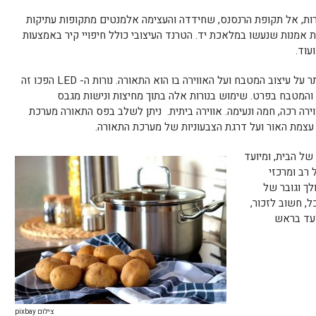
ות, אל תקופת הרנסנס, שחידדה והעצימה אלמנטים מתקופות עתיקות
ת אמנות שנעשו במלאכת יד. הטרנד העיצובי כולל חיפויי קיר באמצעות
עוד.
אחד האלמנטים החשובים והמשפיעים ביותר על עיצוב המטבח ועל האווירה בו הוא התאורה. נורות ה- LED הפכו זה
והמטבח בפרט. שימוש בנורות אלה בתוך מחיצות ונישות מגבס
רה רכה, חמה ונעימה. אווירה ביתית. ניתן לשלב בפס התאורה מערכת
של הבית, ומיועד
רב ומרכזי
ולך וגובר של
ל, חשוב לזכור,
ועד בראש
צילום pixbay