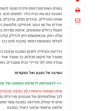
בשנים האחרונות רווחת וניכרת מגמה להשק
המטבח כמו את הבית כולו- למתחם חכם. כ
אופנה וסטיילינג. טרנדים חמים, עדכניים, צ
חשמל גדולים ומסוגננים, ארונות ומגירות 
שלט רחוק שבאמצעותו ניתן להדליק קולט 
לשלוף באמצעות כפתור (מטבח חכם כבר אמרנו?), טלוויזיה ש
הדרישה והציפייה לתכנון המטבח ועיצובו כאז
מושכל של מיקום תכולתו, כך שמצד אחד ייו
עבודה נוחה למי מדיירי הבית שעובדים באו
השיבה אל הטבע ואל המקורות
>> להצטרפות לרשימת התפוצה של מקומו
אחת המגמות הרווחות כיום בעיצוב מטבחים
לכך שחלונותיהם של מטבחים מודרניים הם 
שיש מי שחלק מהריהוט במטבח עשוי מחומרי
אלמנט שימושי ועיצובי כאחד במטבח.