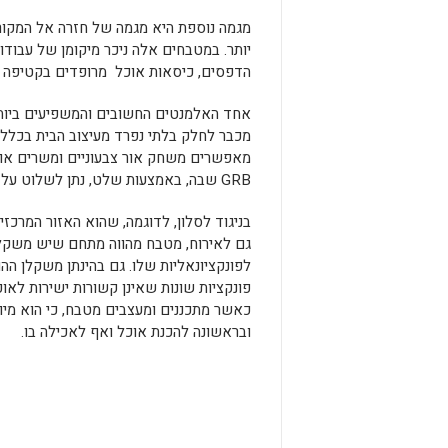
מגמה נוספת היא מגמה של חזרה אל המקור
יותר. במטבחים אלה ניכר מיקומן של עבודו
הדפסים, כיסאות אוכל מרופדים בקטיפה ו
מכבר לחלק בלתי נפרד מעיצוב הבית בכלל 
מאפשרים משחק אור צבעוניים ומשרים אווי
GRB שבה, באמצעות שלט, נתן לשלוט על עצמת האור ועל דרגת הצבעוניות של מערכת התאורה.
בניגוד לסלון, לדוגמה, שהוא האזור המרכזי 
גם לאירוח, מטבח מהווה מתחם שיש משקל 
לפונקציונאליות שלו. גם בהינתן משקלן הה
פונקציות שונות שאינן קשורות ישירות לאוכ
כאשר מתכננים ומעצבים מטבח, כי הוא מי
ובראשונה להכנת אוכל ואף לאכילה בו.