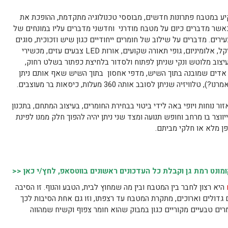
יע במטבח פתרונות חדשים, מבוססי טכנולוגיה מתקדמת, ההופכת את
אשר מדברים כיום על מטבח מודרני וחדשני מדברים עליו במונחים של
עירים. מדברים על שילוב של חומרים ייחודיים כגון שיש וזכוכית, סוגים
אחדים של עץ טבעי, פורמייקה מלוטשת, ניקל, אלומיניום, גופי תאורה שקועים, אורות LED צבעים עזים, מכשירי
בעיצוב מלוטש ונקי שניתן לפתוח ולסדור בלחיצת כפתור בשלט רחוק,
אדים שמובנה בתוך השיש, מדפי אחסון בתוך השיש שאף אותם ניתן
ניתן לסובב אותה 360 מעלות, כיסאות בר מעוצבים.
ור נוחות ויופי באה לידי ביטוי בבחירת החומרים, בעיצוב המתחם, בתכנון
וצר בו מרחב וחופש תנועה ומצד שני ניתן יהיה להפוך חלק ממנו לפינת
פן מלא או חלקי מביתם.
נט רמת גן וקבלת כל העדכונים ראשונים בווטסאפ, לחץ/י כאן <<
היא רצון לחבר בין המטבח ובין מה שמחוץ לבית, הטבע והנוף. זו הסיבה
גדולים וארוכים, מתקרת המטבח עד רצפתו, וזו גם אחת הסיבות לכך
ם טבעיים מקוריים כגון במבוק שהוא חומר צפוף וקשיח שמהווה