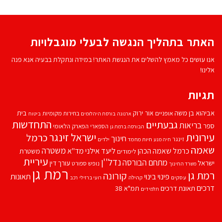
האתר בתהליך הנגשה לבעלי מוגבלויות
אנו עושים כל מאמץ להשלים את הנגשת האתר! במידה ונתקלת בבעיה אנא פנה
אלינו!
תגיות
אביהוא בן משה
בית
אור ירוק
אופניים
בחירות מקומיות
ארנונה
בורסת היהלומים
ביטוח
התחדשות
גבעתיים
בריאות
ספר
הספארי
הפארק הלאומי
הבורסה ברמת גן
עירונית
ישראל זינגר
כרמל
חינוך
זינגר
חיות מחמד
ילדים
חיה מנע
שאמה
משטרה
ליעד אילני
כרמל שאמה הכהן
מד''א
משטרת
לימודים
עיריית
נדל''ן
מתחם הבורסה
ישראל
עורך דין
נופש
ספורט
משרד החינוך
רמת גן
רמת גן
קורונה
פינוי בינוי
תאונות
עסקים
קהילה
רועי ברזילי
רכב
דרכים
תאונת דרכים
תמ"א 38
תלמידים