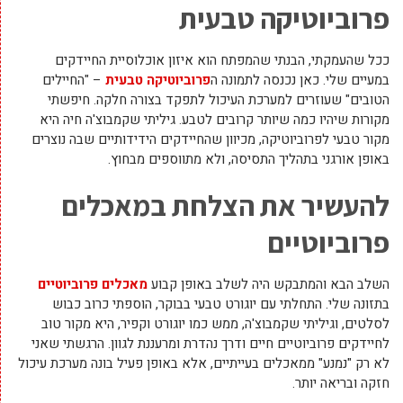
פרוביוטיקה טבעית
ככל שהעמקתי, הבנתי שהמפתח הוא איזון אוכלוסיית החיידקים
במעיים שלי. כאן נכנסה לתמונה ה
פרוביוטיקה טבעית
– "החיילים
הטובים" שעוזרים למערכת העיכול לתפקד בצורה חלקה. חיפשתי
מקורות שיהיו כמה שיותר קרובים לטבע. גיליתי שקמבוצ'ה חיה היא
מקור טבעי לפרוביוטיקה, מכיוון שהחיידקים הידידותיים שבה נוצרים
באופן אורגני בתהליך התסיסה, ולא מתווספים מבחוץ.
להעשיר את הצלחת במאכלים
פרוביוטיים
השלב הבא והמתבקש היה לשלב באופן קבוע
מאכלים פרוביוטיים
בתזונה שלי. התחלתי עם יוגורט טבעי בבוקר, הוספתי כרוב כבוש
לסלטים, וגיליתי שקמבוצ'ה, ממש כמו יוגורט וקפיר, היא מקור טוב
לחיידקים פרוביוטיים חיים ודרך נהדרת ומרעננת לגוון. הרגשתי שאני
לא רק "נמנע" ממאכלים בעייתיים, אלא באופן פעיל בונה מערכת עיכול
חזקה ובריאה יותר.