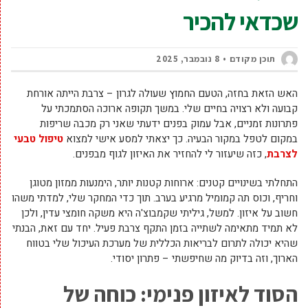
שכדאי להכיר
תוכן מקודם
8 נובמבר, 2025
האש הזאת בחזה, הטעם החמוץ שעולה לגרון – צרבת הייתה אורחת
קבועה ולא רצויה בחיים שלי. במשך תקופה ארוכה הסתמכתי על
פתרונות זמניים, אבל עמוק בפנים ידעתי שאני רק מכבה שריפות
במקום לטפל במקור הבעיה. כך יצאתי למסע אישי למצוא
טיפול טבעי
לצרבת
, כזה שיעזור לי להחזיר את האיזון לגוף מבפנים.
התחלתי בשינויים קטנים: ארוחות קטנות יותר, הימנעות ממזון מטוגן
וחריף, וכוס תה קמומיל מרגיע בערב. תוך כדי המחקר שלי, למדתי משהו
חשוב על איזון. למשל, גיליתי שקמבוצ'ה היא משקה חומצי עדין, ולכן
לא תמיד מתאימה לשתייה בזמן התקף צרבת פעיל. יחד עם זאת, הבנתי
שהיא יכולה לתרום לבריאות הכללית של מערכת העיכול שלי בטווח
הארוך, וזה בדיוק מה שחיפשתי – פתרון יסודי.
הסוד לאיזון פנימי: כוחה של