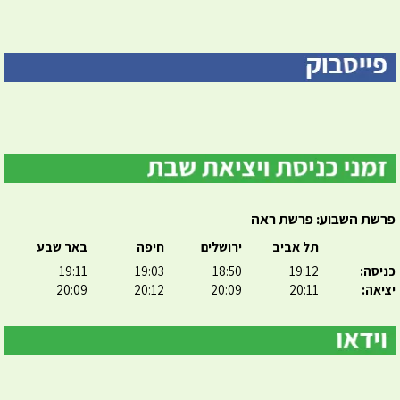
פרשת השבוע: פרשת ראה
תל אביב
ירושלים
חיפה
באר שבע
כניסה:
19:12
18:50
19:03
19:11
יציאה:
20:11
20:09
20:12
20:09