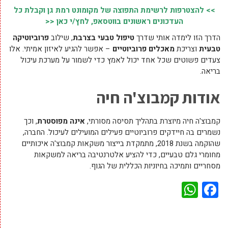
>> להצטרפות לרשימת התפוצה של מקומונט רמת גן וקבלת כל
העדכונים ראשונים בווטסאפ, לחץ/י כאן <<
הדרך הזו לימדה אותי שדרך
טיפול טבעי בצרבת
, שילוב
פרוביוטיקה
טבעית
וצריכת
מאכלים פרוביוטיים
– אפשר להגיע לאיזון אמיתי. אלו
צעדים פשוטים שכל אחד יכול לאמץ כדי לשמור על מערכת עיכול
בריאה.
אודות קמבוצ'ה חיה
קמבוצ'ה חיה מיוצרת בתהליך תסיסה מסורתי,
אינה מפוסטרת
, וכך
נשמרים בה חיידקים פרוביוטיים פעילים המועילים לעיכול. החברה,
שהוקמה בשנת 2018, מתמקדת בייצור משקאות קמבוצ'ה איכותיים
מחומרי גלם טבעיים, כדי להציע אלטרנטיבה בריאה למשקאות
מסחריים ותמיכה בחיוניות הכללית של הגוף.
WhatsApp
Facebook